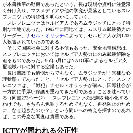
が本書執筆の動機であったという。長は現場や資料に注意深
く分け入り、マスメディアや他の学究が見落としているスレ
ブレニツァの特殊性を明らかにしていく。
スレブレニツァはセルビア人であるムラジッチにとって特
別な土地であった。1992年に同地では、ムスリム武装勢力の
リーダー、
ナセル・オリッチ
によって、セルビア人が約1200
人殺害されていたのである。
そして国際社会に対する不信もあった。安全地帯構想は、
スレブレニツァにおいてはセルビア人勢力にのみ武装解除を
迫るものであった。95年5月にはNATO軍によるセルビア支
配地域パレに対する空爆もあった。
長は擁護でも憐憫からでもなく、ムラジッチが「異様な心
理状態」であったこと、「セルビア人勢力にとって、スレブ
レニツァは、『戦犯』ナセル・オリッチが潜み、国際社会が
一方的に手厚い保護を重ねてきた町である」ことを述べてい
る（同書273ページ）。スレブレニツァの悲劇を矮小化する
わけでも、もちろん免罪するためでもなく、再発防止のため
に「なぜ起きたのか？」という問いへの答えを探すのであれ
ば、この丹念な調査は貴重である。
ICTYが問われる公正性