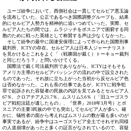
ユーゴ紛争において、西側社会は一貫してセルビア悪玉論
を流布していた。公正であるべき国際調整グループも、結果
的にセルビア人勢力を精神的に追いつめていった。実際、セ
ルビア人たちの間では、ムラジッチをボスニアで困窮する同
胞のために戦った英雄として称賛する声は少なくなかった。
そして紛争の最中に国連安保理によって作られた国際刑事
裁判所、ICTYの存在。セルビア人は日本人ジャーナリスト
を見かけるとこれをよく「（戦勝国が裁く）トーキョー裁判
と同じだろう？」と問いかけてくる。
国際法で裁く司法裁判所でありながら、ICTYはそもそも
アメリカ主導のセルビアバッシングの流れの中で設立された
ものであった。それ故に立ち上がった当初から反セルビア色
は否めなかった。これも長の仕事であるが、ICTYに戦争犯
罪で起訴された容疑者の民族の内訳を見てみるとセルビア人
67％、クロアチア人21.7％、ムスリム5.6％（「旧ユーゴスラ
ビア戦犯法廷が遺したもの」、『世界』2018年3月号）とボ
スニアの主要3民族の中でも突出してセルビア人が多い。確
かに、犠牲者の面から考えればムスリムの数が最も多いのが
事実であるが、紛争中はユーゴスラビア全土でそれぞれ同様
の人道崩壊があったと多くの証言がなされているので、容疑