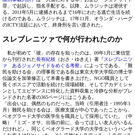
罪」で起訴し、指名手配する。以降、ムラジッチは潜伏す
る。2011年5月に逮捕されるまで16年にわたる逃亡生活を続
けるのである。ムラジッチは、17年11月、オランダ・ハーグ
のICTY法廷において、終身刑を言い渡された。
スレブレニツァで何が行われたのか
私が初めて「彼」の存在を知ったのは、09年1月に東信堂
から刊行された
長有紀枝
（おさ・ゆきえ）著
『スレブレニツ
ァ あるジェノサイドをめぐる考察』
によってである。「難
民を助ける会」の理事長である長は東京大学大学院の博士学
位論文を加筆修正して本書を書き上げた。NGO職員として
長くボスニアで活動を続けた現場経験、そしてアカデミシャ
ンとしてエビデンスに特化した資料収集と冷静な分析がブレ
ンドされた名著の365ページにはこうある。
「出会いは、偶然のものだった。当時（引用者注・1995年3
月）難民を助ける会は、医療支援が中心であったことから、
ベオグラード大学の医学生を職員として採用していた。（中
略）『ミズ・オサ、出張の前に、会ってほしい友人がいるん
だけれど』。同じくベオグラード大学の大学生というハンサ