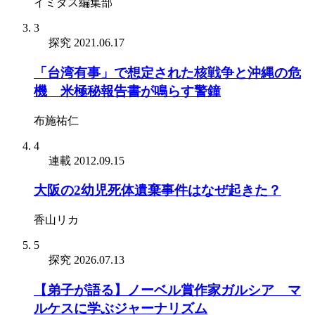
イミダス編集部
3
探究
2021.06.17
「台湾有事」で想定された核戦争と沖縄の危
機 米極秘報告書が鳴らす警鐘
布施祐仁
4
連載
2012.09.15
大阪の2幼児死体遺棄事件はなぜ起きた？
香山リカ
5
探究
2026.07.13
【弟子が語る】ノーベル賞作家ガルシア゠マ
ルケスに学ぶジャーナリズム