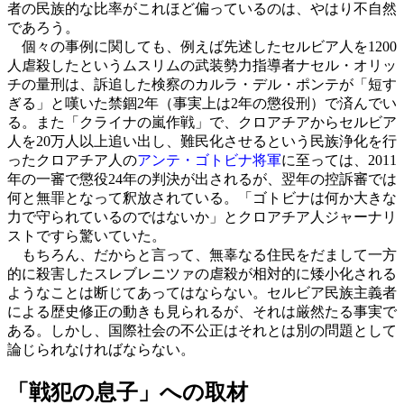
者の民族的な比率がこれほど偏っているのは、やはり不自然
であろう。
個々の事例に関しても、例えば先述したセルビア人を1200
人虐殺したというムスリムの武装勢力指導者ナセル・オリッ
チの量刑は、訴追した検察のカルラ・デル・ポンテが「短す
ぎる」と嘆いた禁錮2年（事実上は2年の懲役刑）で済んでい
る。また
「クライナの嵐作戦」
で、クロアチアからセルビア
人を20万人以上追い出し、難民化させるという民族浄化を行
ったクロアチア人の
アンテ・ゴトビナ将軍
に至っては、2011
年の一審で懲役24年の判決が出されるが、翌年の控訴審では
何と無罪となって釈放されている。「ゴトビナは何か大きな
力で守られているのではないか」とクロアチア人ジャーナリ
ストですら驚いていた。
もちろん、だからと言って、無辜なる住民をだまして一方
的に殺害したスレブレニツァの虐殺が相対的に矮小化される
ようなことは断じてあってはならない。セルビア民族主義者
による歴史修正の動きも見られるが、それは厳然たる事実で
ある。しかし、国際社会の不公正はそれとは別の問題として
論じられなければならない。
「戦犯の息子」への取材