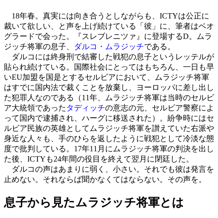
18年春。真実には向き合うとしながらも、ICTYは公正に
裁いて欲しい、と声を上げ続けている「彼」に、筆者はベオ
グラードで会った。『スレブレニツァ』に登場するD。ムラ
ジッチ将軍の息子、
ダルコ・ムラジッチ
である。
ダルコには終身刑で結審した戦犯の息子というレッテルが
貼られ続けている。国際社会にとってはもちろん、一日も早
いEU加盟を国是とするセルビアにおいて、ムラジッチ将軍
はすでに国内法で裁くことを放棄し、ヨーロッパに差し出し
た犯罪人なのである（11年、ムラジッチ将軍は当時のセルビ
ア大統領であった
タディッチ
の意志の元、セルビア警察によ
って国内で逮捕され、ハーグに移送された）。紛争時にはセ
ルビア民族の英雄としてムラジッチ将軍を讃えていた右派や
身近な人々も、手のひらを返したように戦犯として冷淡な態
度で批判している。17年11月にムラジッチ将軍の判決を出し
た後、ICTYも24年間の役目を終えて翌月に閉廷した。
ダルコの声はあまりに弱く、小さい。それでも彼は発言を
止めない。それならば聞かなくてはならない。その声を。
息子から見たムラジッチ将軍とは