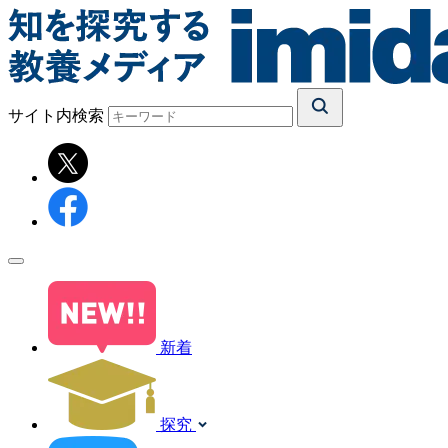
サイト内検索
新着
探究