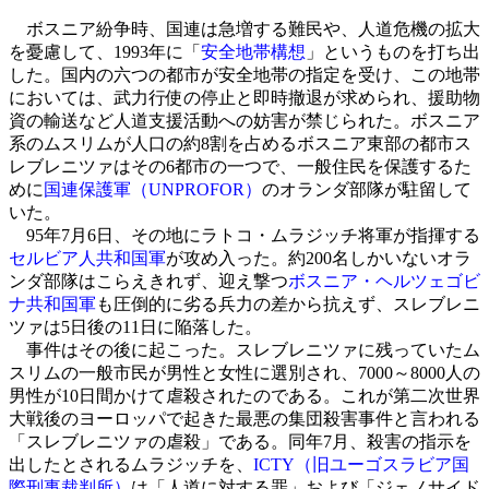
ボスニア紛争時、国連は急増する難民や、人道危機の拡大
を憂慮して、1993年に「
安全地帯構想
」というものを打ち出
した。国内の六つの都市が安全地帯の指定を受け、この地帯
においては、武力行使の停止と即時撤退が求められ、援助物
資の輸送など人道支援活動への妨害が禁じられた。
ボスニア
系のムスリムが人口の約8割を占めるボスニア東部の都市ス
レブレニツァはその6都市の一つで、一般住民を保護するた
めに
国連保護軍（UNPROFOR）
のオランダ部隊が駐留して
いた。
95年7月6日、その地にラトコ・ムラジッチ将軍が指揮する
セルビア人共和国軍
が攻め入った。約200名しかいないオラ
ンダ部隊はこらえきれず、迎え撃つ
ボスニア・ヘルツェゴビ
ナ共和国軍
も圧倒的に劣る兵力の差から抗えず、スレブレニ
ツァは5日後の11日に陥落した。
事件はその後に起こった。スレブレニツァに残っていたム
スリムの一般市民が男性と女性に選別され、7000～8000人の
男性が10日間かけて虐殺されたのである。これが第二次世界
大戦後のヨーロッパで起きた最悪の集団殺害事件と言われる
「スレブレニツァの虐殺」である。同年7月、殺害の指示を
出したとされるムラジッチを、
ICTY（旧ユーゴスラビア国
際刑事裁判所）
は「人道に対する罪」および「ジェノサイド