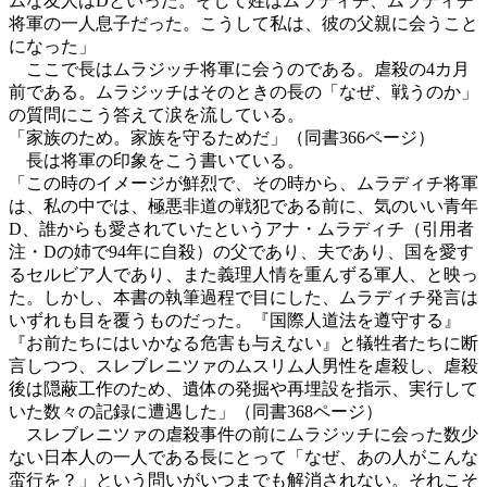
ムな友人はDといった。そして姓はムラディチ、ムラディチ
将軍の一人息子だった。こうして私は、彼の父親に会うこと
になった」
ここで長はムラジッチ将軍に会うのである。虐殺の4カ月
前である。ムラジッチはそのときの長の「なぜ、戦うのか」
の質問にこう答えて涙を流している。
「家族のため。家族を守るためだ」（同書366ページ）
長は将軍の印象をこう書いている。
「この時のイメージが鮮烈で、その時から、ムラディチ将軍
は、私の中では、極悪非道の戦犯である前に、気のいい青年
D、誰からも愛されていたというアナ・ムラディチ（引用者
注・Dの姉で94年に自殺）の父であり、夫であり、国を愛す
るセルビア人であり、また義理人情を重んずる軍人、と映っ
た。しかし、本書の執筆過程で目にした、ムラディチ発言は
いずれも目を覆うものだった。『国際人道法を遵守する』
『お前たちにはいかなる危害も与えない』と犠牲者たちに断
言しつつ、スレブレニツァのムスリム人男性を虐殺し、虐殺
後は隠蔽工作のため、遺体の発掘や再埋設を指示、実行して
いた数々の記録に遭遇した」（同書368ページ）
スレブレニツァの虐殺事件の前にムラジッチに会った数少
ない日本人の一人である長にとって「なぜ、あの人がこんな
蛮行を？」という問いがいつまでも解消されない。それこそ