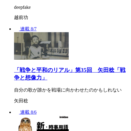
deepfake
越前功
連載
8/7
「戦争と平和のリアル」第35回 矢田稔「戦
争と想像力」
自分の歌が誰かを戦場に向かわせたのかもしれない
矢田稔
連載
8/6