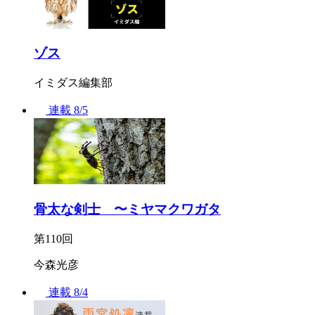
ゾス
イミダス編集部
連載
8/5
骨太な剣士 〜ミヤマクワガタ
第110回
今森光彦
連載
8/4