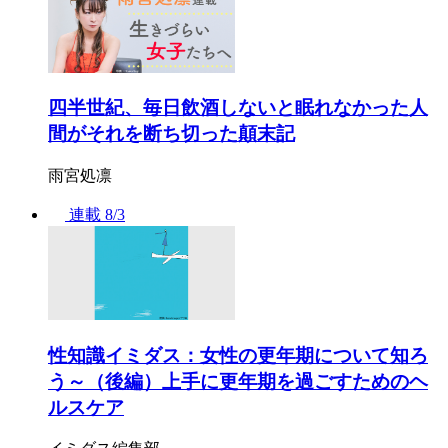
四半世紀、毎日飲酒しないと眠れなかった人
間がそれを断ち切った顛末記
雨宮処凛
連載
8/3
性知識イミダス：女性の更年期について知ろ
う～（後編）上手に更年期を過ごすためのヘ
ルスケア