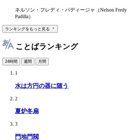
ネルソン・フレディ・パディージャ（Nelson Fredy
Padilla）
ランキングをもっと見る
ことばランキング
24時間
週間
月間
1
水は方円の器に随う
2
夏炉冬扇
3
門地門閥