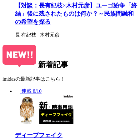
【対談：長有紀枝×木村元彦】ユーゴ紛争「終
結」後に残されたものは何か？～民族間融和
の希望を探る
長 有紀枝 | 木村元彦
新着記事
imidasの最新記事はこちら！
連載
8/10
ディープフェイク