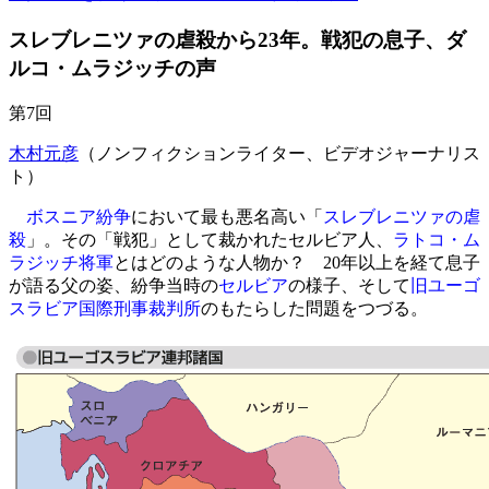
スレブレニツァの虐殺から23年。戦犯の息子、ダ
ルコ・ムラジッチの声
第7回
木村元彦
（ノンフィクションライター、ビデオジャーナリス
ト）
ボスニア紛争
において最も悪名高い「
スレブレニツァの虐
殺
」。その「戦犯」として裁かれたセルビア人、
ラトコ・ム
ラジッチ将軍
とはどのような人物か？ 20年以上を経て息子
が語る父の姿、紛争当時の
セルビア
の様子、そして
旧ユーゴ
スラビア国際刑事裁判所
のもたらした問題をつづる。