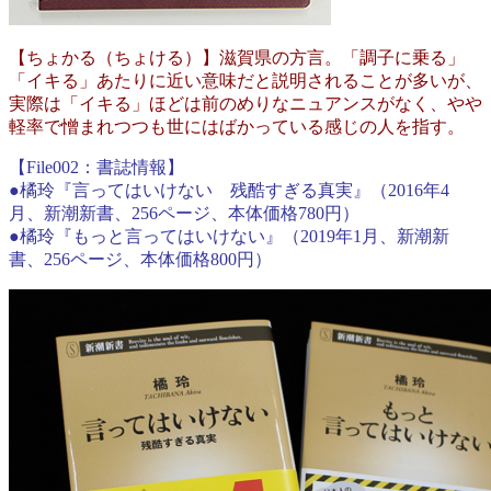
【ちょかる（ちょける）】滋賀県の方言。「調子に乗る」
「イキる」あたりに近い意味だと説明されることが多いが、
実際は「イキる」ほどは前のめりなニュアンスがなく、やや
軽率で憎まれつつも世にはばかっている感じの人を指す。
【File002：書誌情報】
●橘玲『言ってはいけない 残酷すぎる真実』（2016年4
月、新潮新書、256ページ、本体価格780円）
●橘玲『もっと言ってはいけない』（2019年1月、新潮新
書、256ページ、本体価格800円）