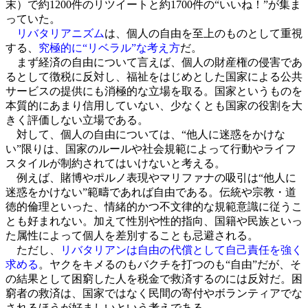
末）で約1200件のリツイートと約1700件の“いいね！”が集ま
っていた。
リバタリアニズム
は、個人の自由を至上のものとして重視
する、
究極的に“リベラル”な考え方
だ。
まず経済の自由について言えば、個人の財産権の侵害であ
るとして徴税に反対し、福祉をはじめとした国家による公共
サービスの提供にも消極的な立場を取る。国家というものを
本質的にあまり信用していない、少なくとも国家の役割を大
きく評価しない立場である。
対して、個人の自由については、“他人に迷惑をかけな
い”限りは、国家のルールや社会規範によって行動やライフ
スタイルが制約されてはいけないと考える。
例えば、賭博やポルノ表現やマリファナの吸引は“他人に
迷惑をかけない”範疇であれば自由である。伝統や宗教・道
徳的倫理といった、情緒的かつ不文律的な規範意識に従うこ
とも好まれない。加えて性別や性的指向、国籍や民族といっ
た属性によって個人を差別することも忌避される。
ただし、
リバタリアンは自由の代償として自己責任を強く
求める
。ヤクをキメるのもバクチを打つのも“自由”だが、そ
の結果として困窮した人を税金で救済するのには反対だ。困
窮者の救済は、国家ではなく民間の寄付やボランティアでな
されるほうが好ましいという考えである。