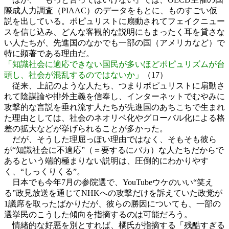
際成人力調査（PIAAC）のデータをもとに、ものすごい仮
説を出している。ポピュリストに扇動されてフェイクニュー
スを信じ込み、どんな客観的な説明にもまったく耳を貸さな
い人たちが、先進国のなかでも一部の国（アメリカなど）で
特に顕著である理由だ。
「知識社会に適応できない国民が多いほどポピュリズムが台
頭し、社会が混乱するのではないか」
（17）
従来、上記のような人たち、つまりポピュリストに扇動さ
れて陰謀論や排外主義を信奉し、インターネットでむやみに
攻撃的な言説を垂れ流す人たちが先進国のあちこちで生まれ
た理由としては、社会のネオリベ化やグローバル化による格
差の拡大などが挙げられることが多かった。
だが、そうした理屈っぽい理由ではなく、そもそも彼ら
が“知識社会に不適応”（＝要するにバカ）な人たちだからで
あるという端的極まりない説明は、圧倒的にわかりやす
く、“しっくりくる”。
日本でも今年7月の参院選で、YouTubeウケのいい“笑え
る”政見放送を通じてNHKへの攻撃だけを訴えていた政党が
1議席を取ったばかりだが、彼らの勝因についても、一部の
選挙民のこうした傾向を指摘するのは可能だろう。
情緒的な好悪を別とすれば、橘氏が指摘する「残酷すぎる