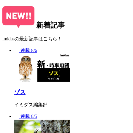
新着記事
imidasの最新記事はこちら！
連載
8/6
ゾス
イミダス編集部
連載
8/5