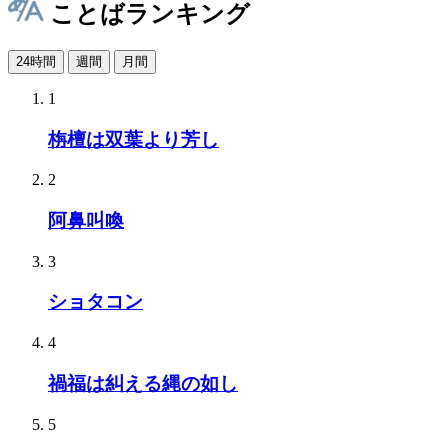
ことばランキング
24時間
週間
月間
1
栴檀は双葉より芳し
2
阿鼻叫喚
3
ショタコン
4
禍福は糾える縄の如し
5