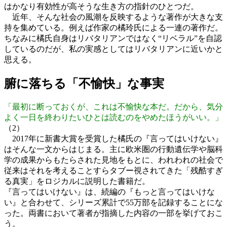
はかなり有効性が高そうな生き方の指針のひとつだ。
近年、そんな社会の風潮を反映するような著作が大きな支
持を集めている。例えば作家の橘玲氏による一連の著作だ。
ちなみに橘氏自身はリバタリアンではなく“リベラル”を自認
しているのだが、私の実感としてはリバタリアンに近いかと
思える。
腑に落ちる「不愉快」な事実
「最初に断っておくが、これは不愉快な本だ。だから、気分
よく一日を終わりたいひとは読むのをやめたほうがいい。」
（2）
2017年に新書大賞を受賞した橘氏の『言ってはいけない』
はそんな一文からはじまる。主に欧米圏の行動遺伝学や脳科
学の成果からもたらされた見地をもとに、われわれの社会で
従来はそれを考えることすらタブー視されてきた「残酷すぎ
る真実」をロジカルに説明した書籍だ。
『言ってはいけない』は、続編の『もっと言ってはいけな
い』と合わせて、シリーズ累計で55万部を記録することにな
った。両書において著者が指摘した内容の一部を挙げておこ
う。