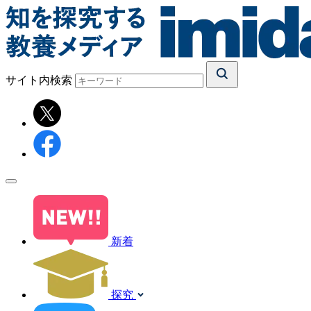
サイト内検索
新着
探究