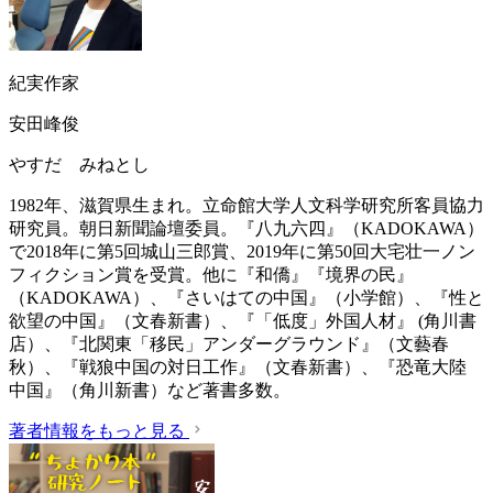
紀実作家
安田峰俊
やすだ みねとし
1982年、滋賀県生まれ。立命館大学人文科学研究所客員協力
研究員。朝日新聞論壇委員。『八九六四』（KADOKAWA）
で2018年に第5回城山三郎賞、2019年に第50回大宅壮一ノン
フィクション賞を受賞。他に『和僑』『境界の民』
（KADOKAWA）、『さいはての中国』（小学館）、『性と
欲望の中国』（文春新書）、『「低度」外国人材』 (角川書
店）、『北関東「移民」アンダーグラウンド』（文藝春
秋）、『戦狼中国の対日工作』（文春新書）、『恐竜大陸
中国』（角川新書）など著書多数。
著者情報をもっと見る