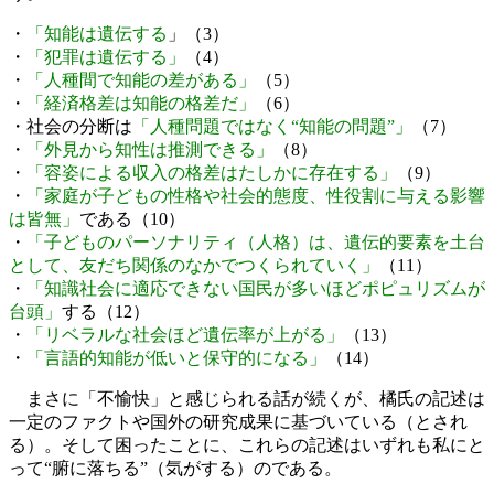
・
「知能は遺伝する
」（3）
・
「犯罪は遺伝する」
（4）
・
「人種間で知能の差がある」
（5）
・
「経済格差は知能の格差だ」
（6）
・社会の分断は
「人種問題ではなく“知能の問題”」
（7）
・
「外見から知性は推測できる」
（8）
・
「容姿による収入の格差はたしかに存在する」
（9）
・
「家庭が子どもの性格や社会的態度、性役割に与える影響
は皆無」
である（10）
・
「子どものパーソナリティ（人格）は、遺伝的要素を土台
として、友だち関係のなかでつくられていく」
（11）
・
「知識社会に適応できない国民が多いほどポピュリズムが
台頭」
する（12）
・
「リベラルな社会ほど遺伝率が上がる」
（13）
・
「言語的知能が低いと保守的になる」
（14）
まさに「不愉快」と感じられる話が続くが、橘氏の記述は
一定のファクトや国外の研究成果に基づいている（とされ
る）。そして困ったことに、これらの記述はいずれも私にと
って“腑に落ちる”（気がする）のである。