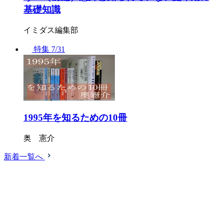
基礎知識
イミダス編集部
特集
7/31
1995年を知るための10冊
奥 憲介
新着一覧へ