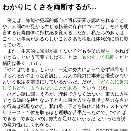
わかりにくさを両断するが…
例えば、知能や犯罪的傾向に遺伝要素が認められること
や、人間の外見から生じる格差の存在については、それを明
言する行為自体に抵抗感を覚える。だが、私たちの多くは、
こうした事実があるらしいことをある程度は体験的に感じ取
っている。
また、生来的に知能が高くない子どもやその親を「やれば
できる」という言葉でしばることは
「ものすごく残酷」
だと
橘氏は書く（15）。
「やればできる」という、一定の努力によって必ず成果を上
げられるかのような言説は、万人の能力に本来は優劣がない
という仮定を前提にしているからだ。だが、
「どんなに努力
してもどうしようもないことがある」
という（16）。
ひどい話に聞こえるが、理解できなくはない。東大に入学
できる知能を持たない子どもに東大入学を目指す努力をさせ
る行為は残酷なのだ。私自身、子ども時代に体力テストで学
年ワースト１位を取るほど運動が苦手だったので、“やれば
できる”“できないのは努力が足りないからだ”といった言説
の暴力性はよくわかる。
ほか、『もっと言ってはいけない』では、OECD主催の国