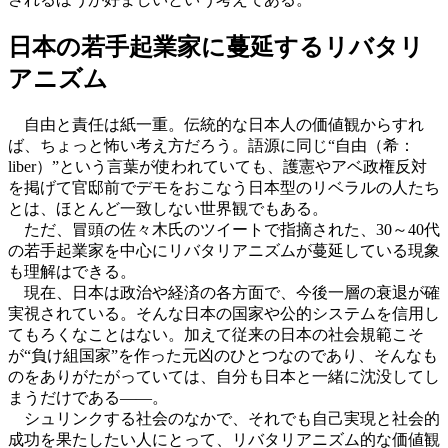
日本の若手起業家に蔓延するリバタリ
アニズム
自由と責任は紙一重。伝統的な日本人の価値観からすれ
ば、ちょっと怖い考え方だろう。語源に同じ“自由（希：
liber）”という言葉が使われていても、護憲やアベ政権反対
を掲げて官邸前でデモをおこなう日本型のリベラルの人たち
とは、ほとんど一致しない世界観でもある。
ただ、冒頭の佐々木氏のツイートで指摘された、30～40代
の若手起業家を中心にリバタリアニズムが蔓延している現象
も理解はできる。
現在、日本は政治や経済の各方面で、今後一層の衰退が確
実視されている。そんな日本の国家や公的システムを信用し
てもろくなことはない。加えて従来の日本の社会規範こそ
が“負け組国家”を作った元凶のひとつなのであり、そんなも
のをありがたがっていては、自分も日本と一緒に沈没してし
まうだけである――。
シュリンクする社会のなかで、それでも自己実現と社会的
成功を果たしたい人にとって、リバタリアニズム的な価値観