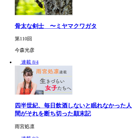
骨太な剣士 〜ミヤマクワガタ
第110回
今森光彦
連載
8/4
四半世紀、毎日飲酒しないと眠れなかった人
間がそれを断ち切った顛末記
雨宮処凛