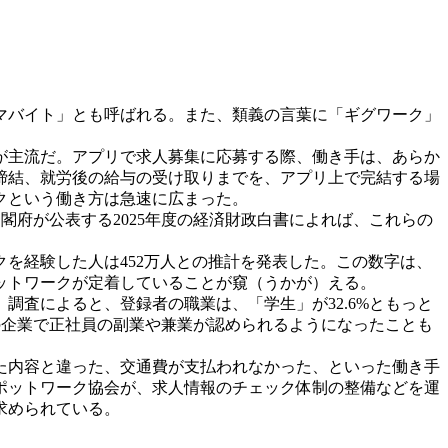
マバイト」とも呼ばれる。また、類義の言葉に「ギグワーク」
が主流だ。アプリで求人募集に応募する際、働き手は、あらか
締結、就労後の給与の受け取りまでを、アプリ上で完結する場
クという働き方は急速に広まった。
閣府が公表する2025年度の経済財政白書によれば、これらの
クを経験した人は452万人との推計を発表した。この数字は、
ポットワークが定着していることが窺（うかが）える。
」調査によると、登録者の職業は、「学生」が32.6%ともっと
多くの企業で正社員の副業や兼業が認められるようになったことも
た内容と違った、交通費が支払われなかった、といった働き手
ポットワーク協会が、求人情報のチェック体制の整備などを運
求められている。