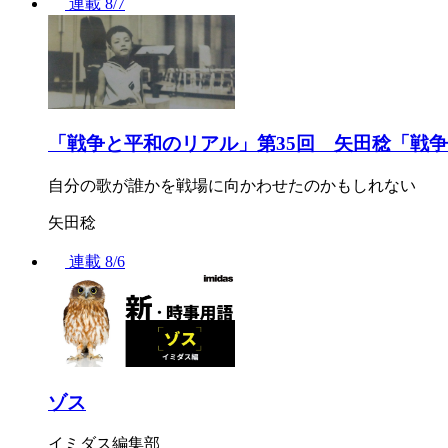
連載
8/7
「戦争と平和のリアル」第35回 矢田稔「戦
自分の歌が誰かを戦場に向かわせたのかもしれない
矢田稔
連載
8/6
ゾス
イミダス編集部