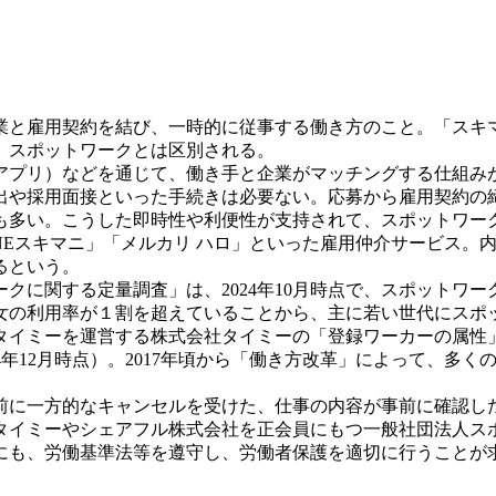
と雇用契約を結び、一時的に従事する働き方のこと。「スキ
、スポットワークとは区別される。
プリ）などを通じて、働き手と企業がマッチングする仕組み
出や採用面接といった手続きは必要ない。応募から雇用契約の
も多い。こうした即時性や利便性が支持されて、スポットワー
Eスキマニ」「メルカリ ハロ」といった雇用仲介サービス。内
ぼるという。
に関する定量調査」は、2024年10月時点で、スポットワー
の男女の利用率が１割を超えていることから、主に若い世代にス
したタイミーを運営する株式会社タイミーの「登録ワーカーの属性
024年12月時点）。2017年頃から「働き方改革」によって、
に一方的なキャンセルを受けた、仕事の内容が事前に確認し
タイミーやシェアフル株式会社を正会員にもつ一般社団法人ス
にも、労働基準法等を遵守し、労働者保護を適切に行うことが