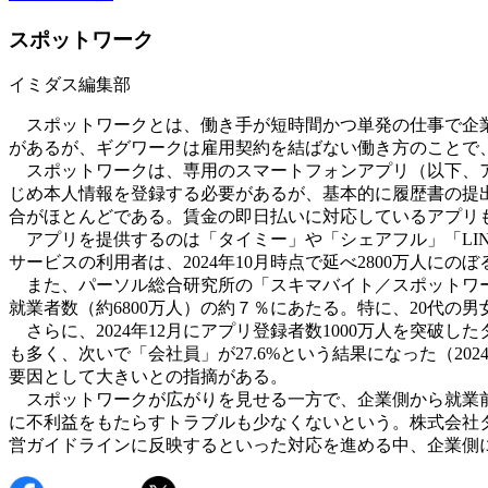
スポットワーク
イミダス編集部
スポットワークとは、働き手が短時間かつ単発の仕事で企業
があるが、ギグワークは雇用契約を結ばない働き方のことで
スポットワークは、専用のスマートフォンアプリ（以下、ア
じめ本人情報を登録する必要があるが、基本的に履歴書の提
合がほとんどである。賃金の即日払いに対応しているアプリ
アプリを提供するのは「タイミー」や「シェアフル」「LIN
サービスの利用者は、2024年10月時点で延べ2800万人にの
また、パーソル総合研究所の「スキマバイト／スポットワーク
就業者数（約6800万人）の約７％にあたる。特に、20代
さらに、2024年12月にアプリ登録者数1000万人を突破
も多く、次いで「会社員」が27.6%という結果になった（2
要因として大きいとの指摘がある。
スポットワークが広がりを見せる一方で、企業側から就業前
に不利益をもたらすトラブルも少なくないという。株式会社
営ガイドラインに反映するといった対応を進める中、企業側