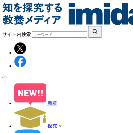
サイト内検索
新着
探究