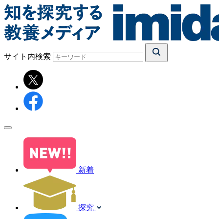
サイト内検索
新着
探究