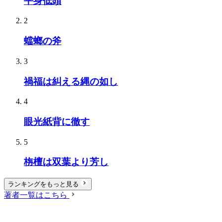
平身低頭
2
蟷螂の斧
3
禍福は糾える縄の如し
4
眼光紙背に徹す
5
栴檀は双葉より芳し
ランキングをもっと見る
著者一覧はこちら