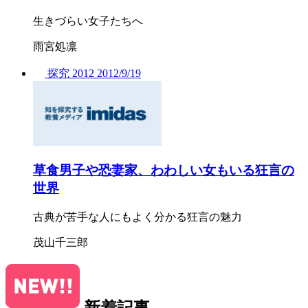
生きづらい女子たちへ
雨宮処凛
探究
2012
2012/
9/19
草食男子や恐妻家、わわしい女もいる狂言の
世界
古典が苦手な人にもよく分かる狂言の魅力
茂山千三郎
新着記事