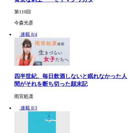
第110回
今森光彦
連載
8/4
四半世紀、毎日飲酒しないと眠れなかった人
間がそれを断ち切った顛末記
雨宮処凛
連載
8/3