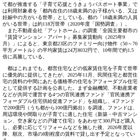
て都が推進する「子育て応援とうきょうパスポート事業」で
は利用対象者を「都内在住の18歳未満のお子様がいる、又は
妊娠中の方がいる世帯」としている。都の「18歳未満の人員
がいる世帯」は約118万世帯（2020年度「国勢調査」）。
また不動産会社「アットホーム」の調査「全国主要都市の
『賃貸マンション・アパート』募集家賃動向（2025年9
月）」によると、東京都23区のファミリー向け物件（50～70
平方メートル）の平均家賃は24万8032円で、10年間で約1.5
倍に高騰している。
都はこれまでも、都営住宅などの低家賃住宅を子育て世帯
に優先的に提供してきたが、2025年11月、民間住宅と都営住
宅の賃料の中間にあたる価格帯の住宅をアフォーダブル住宅
として提供する計画を公表した。まず金融機関、不動産業者
などが共同で運営する4つの官民連携ファンド「官民連携ア
フォーダブル住宅供給促進ファンド」を組織し、4ファンド
で200億円（うち都から100億円拠出）を調達。ファンドは、
周辺環境や間取りが子育てに適した住宅（新築・中古マンシ
ョン、空き家などの戸建て住宅）をあわせて300戸ほど購入
し、必要に応じてリフォームなどを施した後、2026年度以
降、順次、市場の8割程度の賃料で貸し出す予定となってい