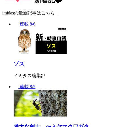
imidasの最新記事はこちら！
連載
8/6
ゾス
イミダス編集部
連載
8/5
骨太な剣士 〜ミヤマクワガタ