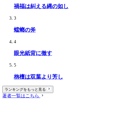
禍福は糾える縄の如し
3
蟷螂の斧
4
眼光紙背に徹す
5
栴檀は双葉より芳し
ランキングをもっと見る
著者一覧はこちら