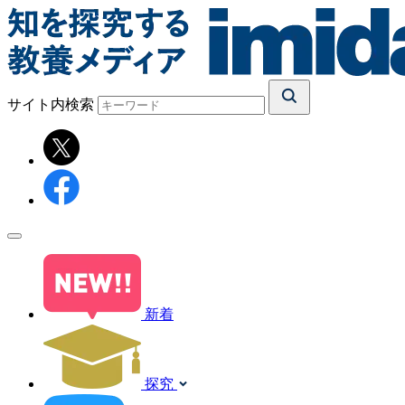
サイト内検索
新着
探究