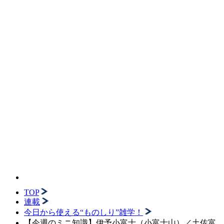
TOP
連載
今日から使える“ものしり”雑学！
【今週のミニ知識】伊予小富士（小富士山）／土佐富