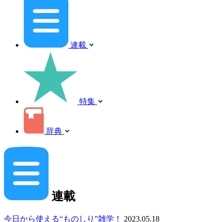
連載
特集
辞典
連載
今日から使える“ものしり”雑学！
2023.05.18