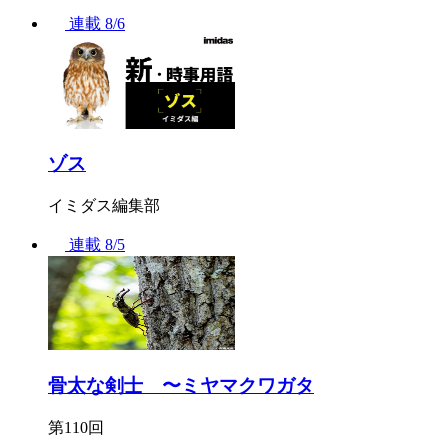
連載
8/6
ゾス
イミダス編集部
連載
8/5
骨太な剣士 〜ミヤマクワガタ
第110回