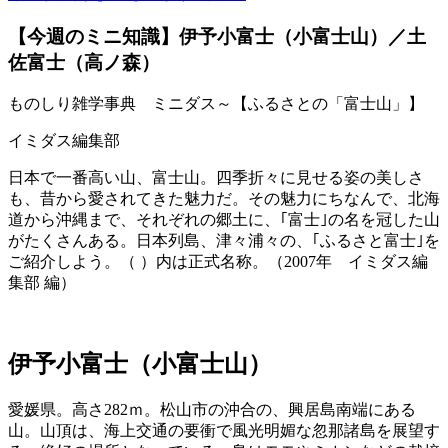
【今週のミニ知識】伊予小富士（小富士山）／土
佐富士（高ノ森）
ものしり雑学事典 ミニダス～【ふるさとの「富士山」】
イミダス編集部
日本で一番高い山、富士山。四季折々に見せる姿の美しさ
も、昔から愛されてきた魅力だ。その魅力にちなんで、北海
道から沖縄まで、それぞれの郷土に、｢富士｣の名を冠した山
がたくさんある。日本列島、津々浦々の、｢ふるさと富士｣を
ご紹介しよう。（ ）内は正式名称。（2007年 イミダス編
集部 編）
伊予小富士（小富士山）
愛媛県。高さ282ｍ。松山市の沖合の、興居島南端にある
山。山頂は、海上交通の要衝で風光明媚な忽那諸島を展望す