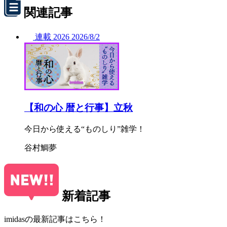
関連記事
連載
2026
2026/
8/2
【和の心 暦と行事】立秋
今日から使える“ものしり”雑学！
谷村鯛夢
新着記事
imidasの最新記事はこちら！