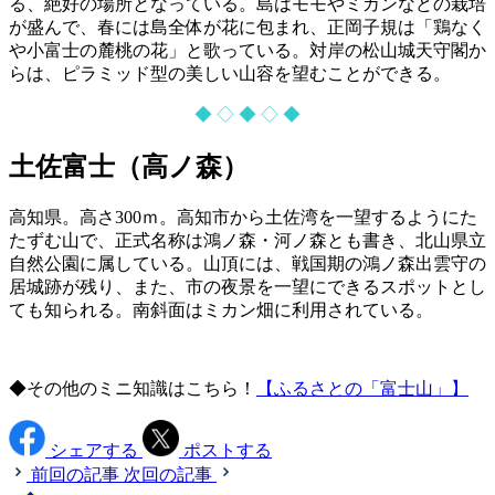
る、絶好の場所となっている。島はモモやミカンなどの栽培
が盛んで、春には島全体が花に包まれ、正岡子規は「鶏なく
や小富士の麓桃の花」と歌っている。対岸の松山城天守閣か
らは、ピラミッド型の美しい山容を望むことができる。
◆ ◇ ◆ ◇ ◆
土佐富士（高ノ森）
高知県。高さ300ｍ。高知市から土佐湾を一望するようにた
たずむ山で、正式名称は鴻ノ森・河ノ森とも書き、北山県立
自然公園に属している。山頂には、戦国期の鴻ノ森出雲守の
居城跡が残り、また、市の夜景を一望にできるスポットとし
ても知られる。南斜面はミカン畑に利用されている。
◆その他のミニ知識はこちら！
【ふるさとの「富士山」】
シェアする
ポストする
前回の記事
次回の記事