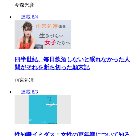
今森光彦
連載
8/4
四半世紀、毎日飲酒しないと眠れなかった人
間がそれを断ち切った顛末記
雨宮処凛
連載
8/3
性知識イミダス：女性の更年期について知ろ