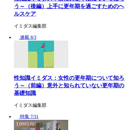
う～（後編）上手に更年期を過ごすためのヘ
ルスケア
イミダス編集部
連載
8/3
性知識イミダス：女性の更年期について知ろ
う～（前編）意外と知られていない更年期の
基礎知識
イミダス編集部
特集
7/31