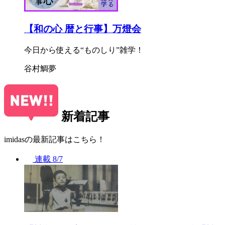
【和の心 暦と行事】万燈会
今日から使える“ものしり”雑学！
谷村鯛夢
新着記事
imidasの最新記事はこちら！
連載
8/7