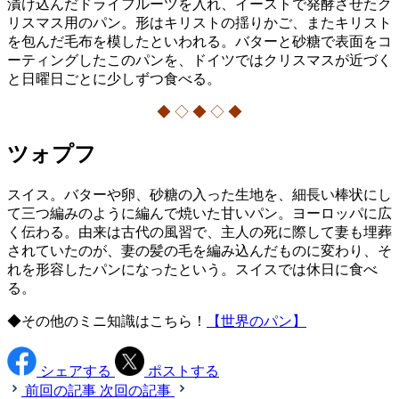
漬け込んだドライフルーツを入れ、イーストで発酵させたク
リスマス用のパン。形はキリストの揺りかご、またキリスト
を包んだ毛布を模したといわれる。バターと砂糖で表面をコ
ーティングしたこのパンを、ドイツではクリスマスが近づく
と日曜日ごとに少しずつ食べる。
◆ ◇ ◆ ◇ ◆
ツォプフ
スイス。バターや卵、砂糖の入った生地を、細長い棒状にし
て三つ編みのように編んで焼いた甘いパン。ヨーロッパに広
く伝わる。由来は古代の風習で、主人の死に際して妻も埋葬
されていたのが、妻の髪の毛を編み込んだものに変わり、そ
れを形容したパンになったという。スイスでは休日に食べ
る。
◆その他のミニ知識はこちら！
【世界のパン】
シェアする
ポストする
前回の記事
次回の記事