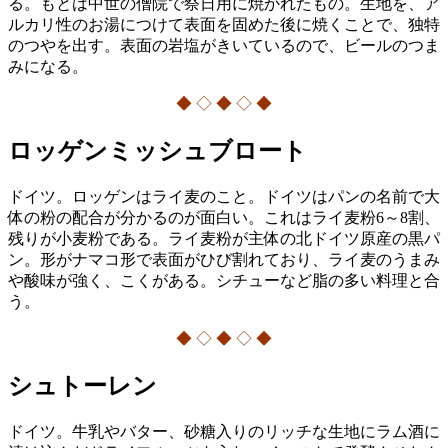
る。もとは中世の僧院で祭日用に焼かれたもの。生地を、ア
ルカリ性のお湯につけて表面を固めた後に焼くことで、独特
のつやを出す。表面の岩塩がきいているので、ビールのつま
みになる。
◆ ◇ ◆ ◇ ◆
ロッゲンミッシュブロート
ドイツ。ロッゲンはライ麦のこと。ドイツはパンの名前で大
体の粉の配合が分かるのが面白い。これはライ麦粉6～8割、
残りが小麦粉である。ライ麦粉が主体の北ドイツ原産の黒パ
ン。形がナマコ形で表面がひび割れており、ライ麦のうまみ
や酸味が強く、こくがある。シチューなど脂の多い料理と合
う。
◆ ◇ ◆ ◇ ◆
シュトーレン
ドイツ。牛乳やバター、砂糖入りのリッチな生地にラム酒に