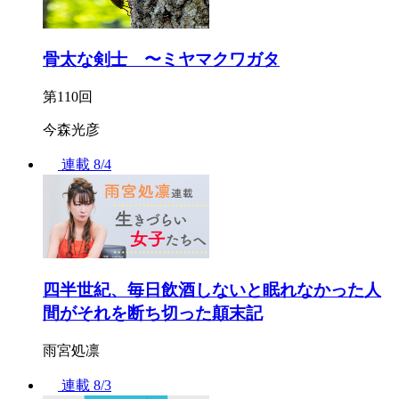
骨太な剣士 〜ミヤマクワガタ
第110回
今森光彦
連載
8/4
四半世紀、毎日飲酒しないと眠れなかった人
間がそれを断ち切った顛末記
雨宮処凛
連載
8/3