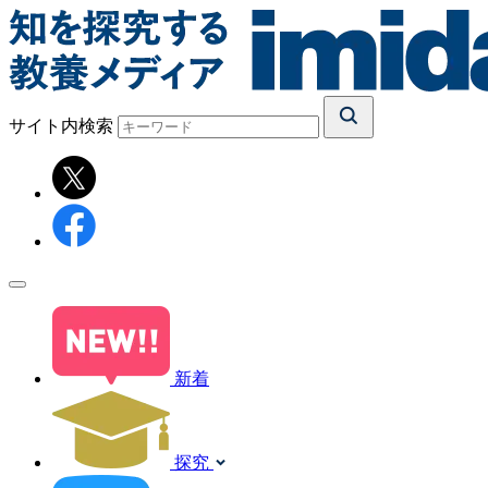
サイト内検索
新着
探究