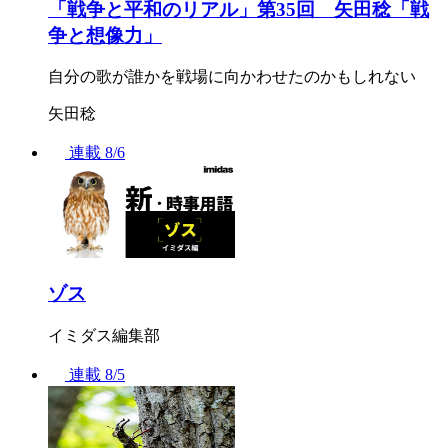
「戦争と平和のリアル」第35回 矢田稔「戦
争と想像力」
自分の歌が誰かを戦場に向かわせたのかもしれない
矢田稔
連載
8/6
ゾス
イミダス編集部
連載
8/5