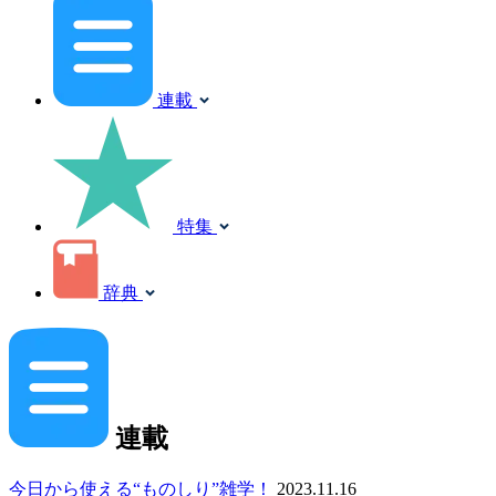
連載
特集
辞典
連載
今日から使える“ものしり”雑学！
2023.11.16