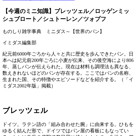
【今週のミニ知識】ブレッツェル／ロッゲンミッ
シュブロート／シュトーレン／ツォプフ
ものしり雑学事典 ミニダス～【世界のパン】
イミダス編集部
紀元前6000年ごろから人々と共に歴史を歩んできたパン。日
本へは紀元前200年ごろに小麦が伝来、その後空海により806
年、蒸しパンが伝えられた。現在は材料も調理法も異なる、
数えきれないほどのパンが存在する。ここではパンの名称、
生まれた国、その特徴やエピソードなどを紹介する。（「イ
ミダス2002年版」掲載）
ブレッツェル
ドイツ。ラテン語の「組み合わせた腕」に由来する。ひもを
ゆるく結んだ形で、ドイツではパン屋の看板にもなってい