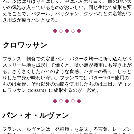
る。皮はぱりぱり香ばしく、中はふんわり白く、目の粗い大
小の気泡が入っているものがおいしい。同じ生地で成形を変
えることで、バタール、パリジャン、クッペなどの名前がつ
き用途が違うパンとなる。
◆ ◇ ◆ ◇ ◆
クロワッサン
フランス。朝食での定番パン。バターを均一に折り込んだペ
ストリー生地を成形して焼くと、薄い層が幾重にも浮き上が
る。さくさくしたパイのような食感、バターの香り、しっと
りした中身が味わい深い。フランスではバター100％使用の
ものは菱形、それ以外の油脂を使用したものは三日月型（ク
ロワッサン croissant）に成形するのが一般的。
◆ ◇ ◆ ◇ ◆
パン・オ・ルヴァン
フランス。ルヴァンは「発酵種」を意味する言葉。レーズン