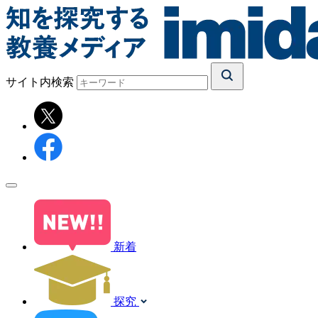
サイト内検索
新着
探究