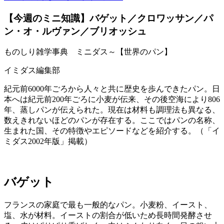
【今週のミニ知識】バゲット／クロワッサン／パ
ン・オ・ルヴァン／ブリオッシュ
ものしり雑学事典 ミニダス～【世界のパン】
イミダス編集部
紀元前6000年ごろから人々と共に歴史を歩んできたパン。日
本へは紀元前200年ごろに小麦が伝来、その後空海により806
年、蒸しパンが伝えられた。現在は材料も調理法も異なる、
数えきれないほどのパンが存在する。ここではパンの名称、
生まれた国、その特徴やエピソードなどを紹介する。（「イ
ミダス2002年版」掲載）
バゲット
フランスの家庭で最も一般的なパン。小麦粉、イースト、
塩、水が材料。イーストの割合が低いため長時間発酵させ