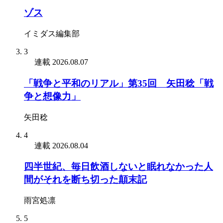
ゾス
イミダス編集部
3
連載
2026.08.07
「戦争と平和のリアル」第35回 矢田稔「戦
争と想像力」
矢田稔
4
連載
2026.08.04
四半世紀、毎日飲酒しないと眠れなかった人
間がそれを断ち切った顛末記
雨宮処凛
5