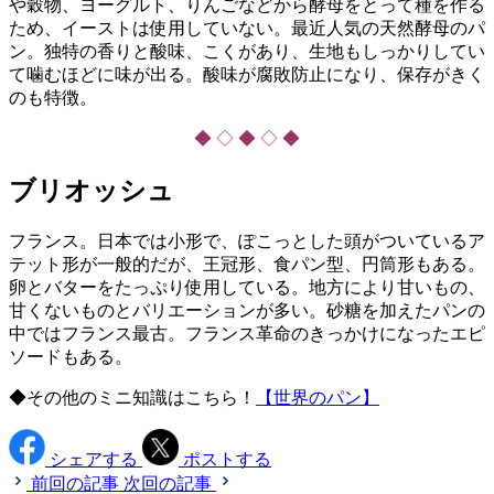
や穀物、ヨーグルト、りんごなどから酵母をとって種を作る
ため、イーストは使用していない。最近人気の天然酵母のパ
ン。独特の香りと酸味、こくがあり、生地もしっかりしてい
て噛むほどに味が出る。酸味が腐敗防止になり、保存がきく
のも特徴。
◆ ◇ ◆ ◇ ◆
ブリオッシュ
フランス。日本では小形で、ぽこっとした頭がついているア
テット形が一般的だが、王冠形、食パン型、円筒形もある。
卵とバターをたっぷり使用している。地方により甘いもの、
甘くないものとバリエーションが多い。砂糖を加えたパンの
中ではフランス最古。フランス革命のきっかけになったエピ
ソードもある。
◆その他のミニ知識はこちら！
【世界のパン】
シェアする
ポストする
前回の記事
次回の記事