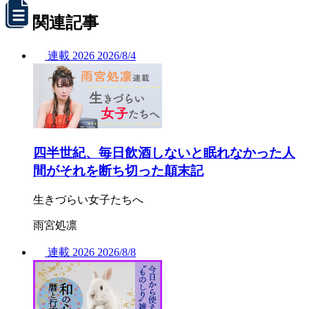
関連記事
連載
2026
2026/
8/4
四半世紀、毎日飲酒しないと眠れなかった人
間がそれを断ち切った顛末記
生きづらい女子たちへ
雨宮処凛
連載
2026
2026/
8/8