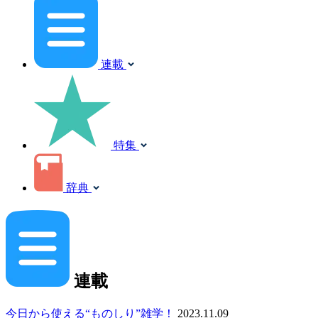
連載
特集
辞典
連載
今日から使える“ものしり”雑学！
2023.11.09