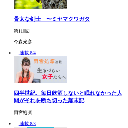
骨太な剣士 〜ミヤマクワガタ
第110回
今森光彦
連載
8/4
四半世紀、毎日飲酒しないと眠れなかった人
間がそれを断ち切った顛末記
雨宮処凛
連載
8/3