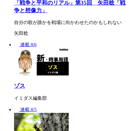
「戦争と平和のリアル」第35回 矢田稔「戦
争と想像力」
自分の歌が誰かを戦場に向かわせたのかもしれない
矢田稔
連載
8/6
ゾス
イミダス編集部
連載
8/5