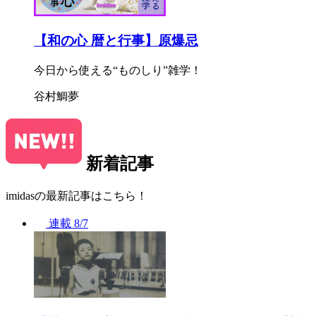
【和の心 暦と行事】原爆忌
今日から使える“ものしり”雑学！
谷村鯛夢
新着記事
imidasの最新記事はこちら！
連載
8/7