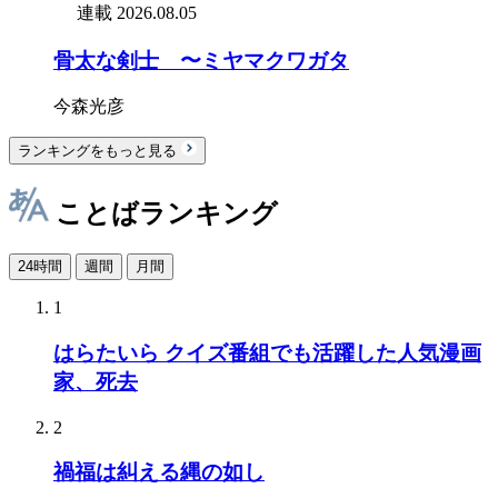
連載
2026.08.05
骨太な剣士 〜ミヤマクワガタ
今森光彦
ランキングをもっと見る
ことばランキング
24時間
週間
月間
1
はらたいら クイズ番組でも活躍した人気漫画
家、死去
2
禍福は糾える縄の如し