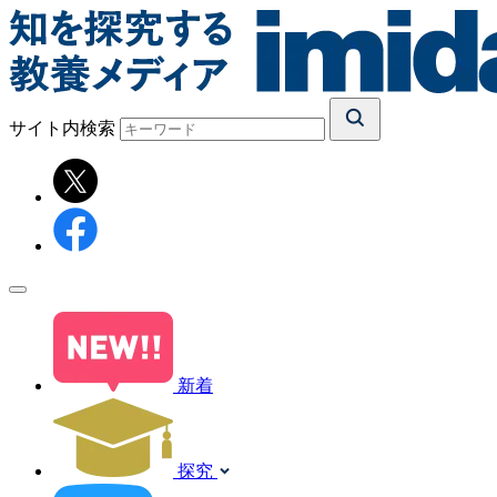
サイト内検索
新着
探究