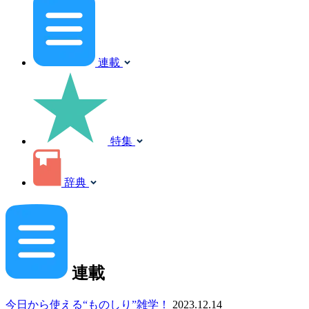
連載
特集
辞典
連載
今日から使える“ものしり”雑学！
2023.12.14