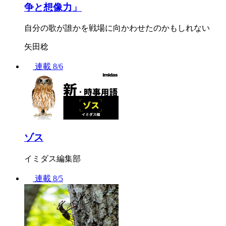
争と想像力」
自分の歌が誰かを戦場に向かわせたのかもしれない
矢田稔
連載
8/6
ゾス
イミダス編集部
連載
8/5