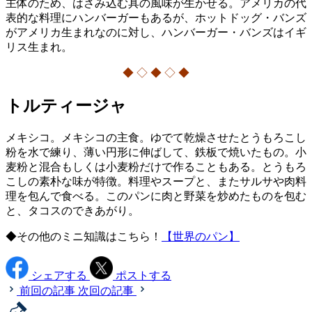
主体のため、はさみ込む具の風味が生かせる。アメリカの代
表的な料理にハンバーガーもあるが、ホットドッグ・バンズ
がアメリカ生まれなのに対し、ハンバーガー・バンズはイギ
リス生まれ。
◆ ◇ ◆ ◇ ◆
トルティージャ
メキシコ。メキシコの主食。ゆでて乾燥させたとうもろこし
粉を水で練り、薄い円形に伸ばして、鉄板で焼いたもの。小
麦粉と混合もしくは小麦粉だけで作ることもある。とうもろ
こしの素朴な味が特徴。料理やスープと、またサルサや肉料
理を包んで食べる。このパンに肉と野菜を炒めたものを包む
と、タコスのできあがり。
◆その他のミニ知識はこちら！
【世界のパン】
シェアする
ポストする
前回の記事
次回の記事