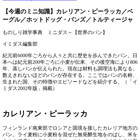
【今週のミニ知識】カレリアン・ピーラッカ／ベ
ーグル／ホットドッグ・バンズ／トルティージャ
ものしり雑学事典 ミニダス～【世界のパン】
イミダス編集部
紀元前6000年ごろから人々と共に歴史を歩んできたパン。日
本へは紀元前200年ごろに小麦が伝来、その後空海により806
年、蒸しパンが伝えられた。現在は材料も調理法も異なる、
数えきれないほどのパンが存在する。ここではパンの名称、
生まれた国、その特徴やエピソードなどを紹介する。（「イ
ミダス2002年版」掲載）
カレリアン・ピーラッカ
フィンランド南東部でロシアと国境を接したカレリア地方の
パン。ライ麦粉に小麦粉を混ぜた無発酵生地をのばし、米を