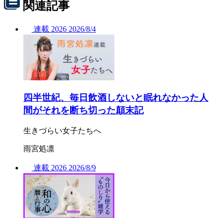
関連記事
連載
2026
2026/
8/4
四半世紀、毎日飲酒しないと眠れなかった人
間がそれを断ち切った顛末記
生きづらい女子たちへ
雨宮処凛
連載
2026
2026/
8/9