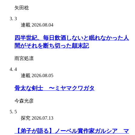
矢田稔
3
連載
2026.08.04
四半世紀、毎日飲酒しないと眠れなかった人
間がそれを断ち切った顛末記
雨宮処凛
4
連載
2026.08.05
骨太な剣士 〜ミヤマクワガタ
今森光彦
5
探究
2026.07.13
【弟子が語る】ノーベル賞作家ガルシア゠マ