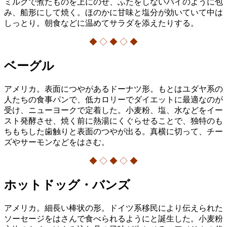
ミルクで煮たものを上にのせ、ふたをしないパイのように包
み、船形にして焼く。ほのかに甘味と塩分が効いていて中は
しっとり。朝食などに温めてサラダを添えたりする。
◆ ◇ ◆ ◇ ◆
ベーグル
アメリカ。表面につやがあるドーナツ形。もとはユダヤ系の
人たちの食事パンで、低カロリーでダイエットに最適なのが
受け、ニューヨークで定着した。小麦粉、塩、水などをイー
スト発酵させ、焼く前に熱湯にくぐらせることで、独特のも
ちもちした歯触りと表面のつやが出る。真横に切って、チー
ズやサーモンなどをはさむ。
◆ ◇ ◆ ◇ ◆
ホットドッグ・バンズ
アメリカ。細長い棒状の形。ドイツ系移民により伝えられた
ソーセージをはさんで食べられるようにと誕生した。小麦粉