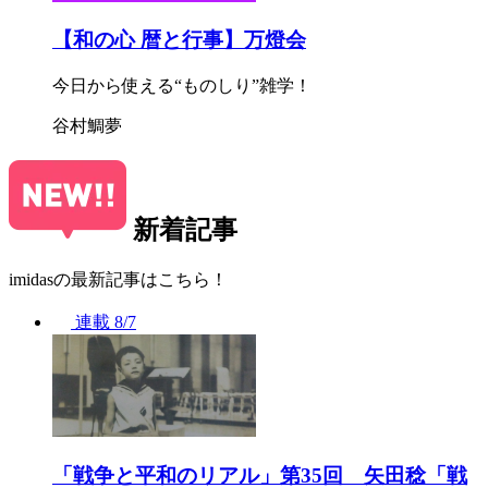
【和の心 暦と行事】万燈会
今日から使える“ものしり”雑学！
谷村鯛夢
新着記事
imidasの最新記事はこちら！
連載
8/7
「戦争と平和のリアル」第35回 矢田稔「戦