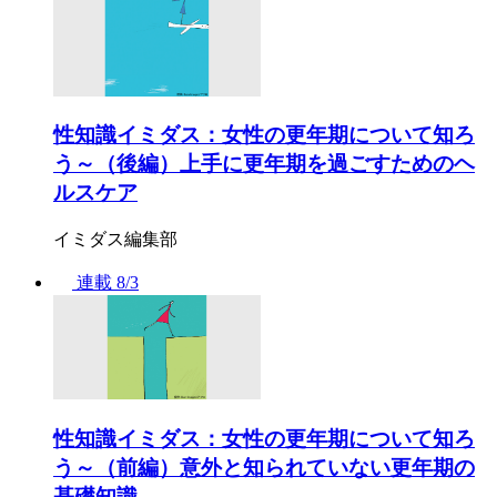
性知識イミダス：女性の更年期について知ろ
う～（後編）上手に更年期を過ごすためのヘ
ルスケア
イミダス編集部
連載
8/3
性知識イミダス：女性の更年期について知ろ
う～（前編）意外と知られていない更年期の
基礎知識