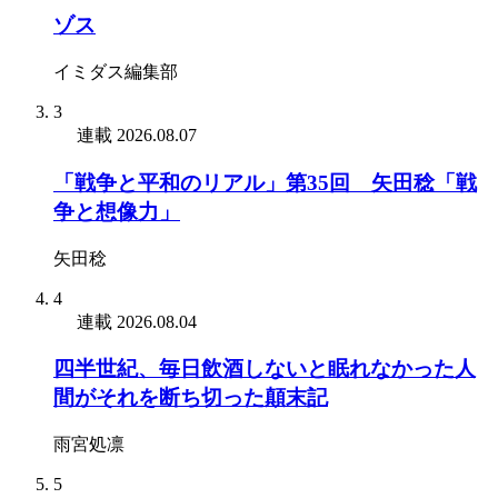
ゾス
イミダス編集部
3
連載
2026.08.07
「戦争と平和のリアル」第35回 矢田稔「戦
争と想像力」
矢田稔
4
連載
2026.08.04
四半世紀、毎日飲酒しないと眠れなかった人
間がそれを断ち切った顛末記
雨宮処凛
5