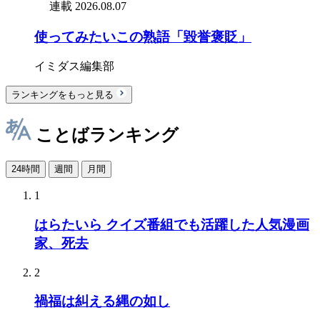
連載
2026.08.07
使ってみたいこの熟語「毀誉褒貶」
イミダス編集部
ランキングをもっと見る
ことばランキング
24時間
週間
月間
1
はらたいら クイズ番組でも活躍した人気漫画
家、死去
2
禍福は糾える縄の如し