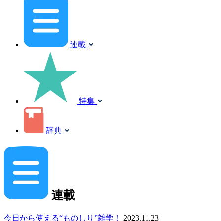
連載
特集
辞典
連載
今日から使える“ものしり”雑学！
2023.11.23