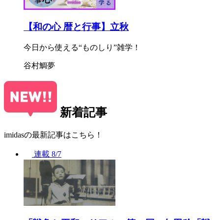
【和の心 暦と行事】立秋
今日から使える“ものしり”雑学！
谷村鯛夢
新着記事
imidasの最新記事はこちら！
連載
8/7