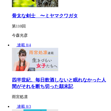
骨太な剣士 〜ミヤマクワガタ
第110回
今森光彦
連載
8/4
四半世紀、毎日飲酒しないと眠れなかった人
間がそれを断ち切った顛末記
雨宮処凛
連載
8/3