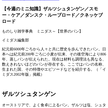
【今週のミニ知識】ザルツシュタンゲン／スモ
ー・ケア／ダンスク・ルーブロード／クネッケブ
ロード
ものしり雑学事典 ミニダス～【世界のパン】
イミダス編集部
紀元前6000年ごろから人々と共に歴史を歩んできたパン。日
本へは紀元前200年ごろに小麦が伝来、その後空海により806
年、蒸しパンが伝えられた。現在は材料も調理法も異なる、
数えきれないほどのパンが存在する。ここではパンの名称、
生まれた国、その特徴やエピソードなどを紹介する。（「イ
ミダス2002年版」掲載）
ザルツシュタンゲン
オーストリアで、よく食卓に上るパン。ザルツは塩、シュタ