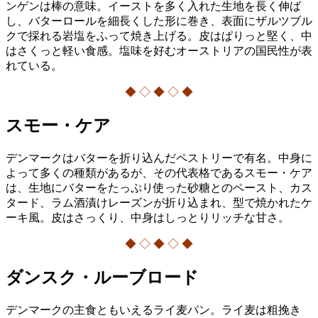
ンゲンは棒の意味。イーストを多く入れた生地を長く伸ば
し、バターロールを細長くした形に巻き、表面にザルツブル
クで採れる岩塩をふって焼き上げる。皮はぱりっと堅く、中
はさくっと軽い食感。塩味を好むオーストリアの国民性が表
れている。
◆ ◇ ◆ ◇ ◆
スモー・ケア
デンマークはバターを折り込んだペストリーで有名。中身に
よって多くの種類があるが、その代表格であるスモー・ケア
は、生地にバターをたっぷり使った砂糖とのペースト、カス
タード、ラム酒漬けレーズンが折り込まれ、型で焼かれたケ
ーキ風。皮はさっくり、中身はしっとりリッチな甘さ。
◆ ◇ ◆ ◇ ◆
ダンスク・ルーブロード
デンマークの主食ともいえるライ麦パン。ライ麦は粗挽き