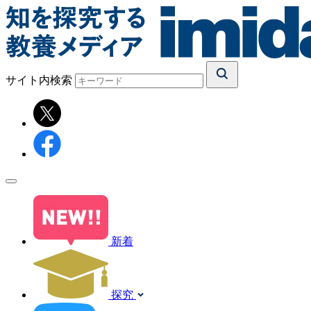
サイト内検索
新着
探究