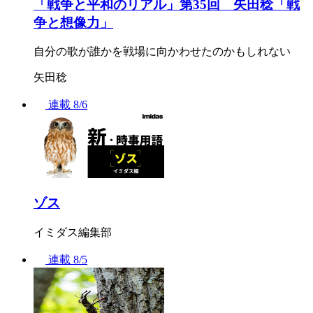
「戦争と平和のリアル」第35回 矢田稔「戦
争と想像力」
自分の歌が誰かを戦場に向かわせたのかもしれない
矢田稔
連載
8/6
ゾス
イミダス編集部
連載
8/5