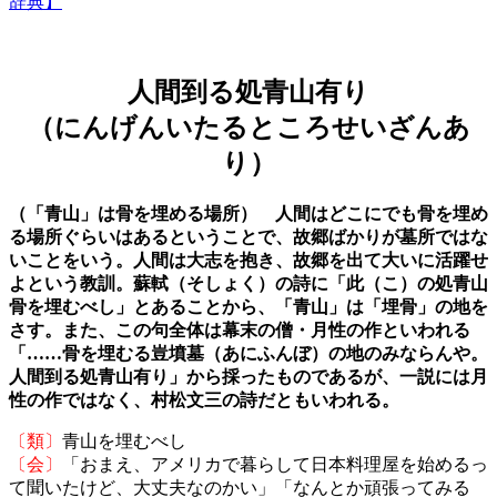
辞典】
人間到る処青山有り
（にんげんいたるところせいざんあ
り）
（「青山」は骨を埋める場所） 人間はどこにでも骨を埋め
る場所ぐらいはあるということで、故郷ばかりが墓所ではな
いことをいう。人間は大志を抱き、故郷を出て大いに活躍せ
よという教訓。蘇軾（そしょく）の詩に「此（こ）の処青山
骨を埋むべし」とあることから、「青山」は「埋骨」の地を
さす。また、この句全体は幕末の僧・月性の作といわれる
「……骨を埋むる豈墳墓（あにふんぼ）の地のみならんや。
人間到る処青山有り」から採ったものであるが、一説には月
性の作ではなく、村松文三の詩だともいわれる。
〔類〕
青山を埋むべし
〔会〕
「おまえ、アメリカで暮らして日本料理屋を始めるっ
て聞いたけど、大丈夫なのかい」「なんとか頑張ってみる