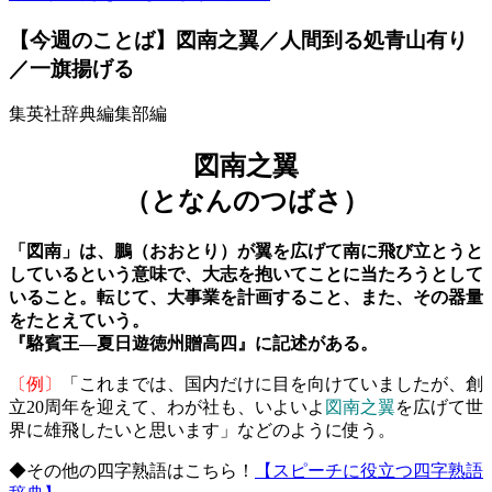
【今週のことば】図南之翼／人間到る処青山有り
／一旗揚げる
集英社辞典編集部編
図南之翼
（となんのつばさ）
「図南」は、鵬（おおとり）が翼を広げて南に飛び立とうと
しているという意味で、大志を抱いてことに当たろうとして
いること。転じて、大事業を計画すること、また、その器量
をたとえていう。
『駱賓王―夏日遊徳州贈高四』に記述がある。
〔例〕
「これまでは、国内だけに目を向けていましたが、創
立20周年を迎えて、わが社も、いよいよ
図南之翼
を広げて世
界に雄飛したいと思います」などのように使う。
◆その他の四字熟語はこちら！
【スピーチに役立つ四字熟語