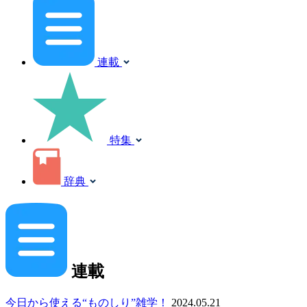
連載
特集
辞典
連載
今日から使える“ものしり”雑学！
2024.05.21