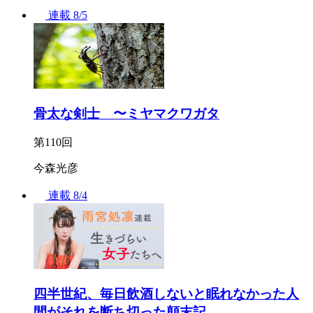
連載
8/5
骨太な剣士 〜ミヤマクワガタ
第110回
今森光彦
連載
8/4
四半世紀、毎日飲酒しないと眠れなかった人
間がそれを断ち切った顛末記