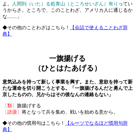
よ。
人間到（いた）る処青山（ところせいざん）有り
ってい
うからさ。ところで、このことわざ、アメリカ人に通じるか
な……」
◆その他のことわざはこちら！
【会話で使えることわざ辞
典】
一旗揚げる
（ひとはたあげる）
意気込みを持って新しく事業を興す。また、意欲を持って新
たな運命を切り開こうとする。「一旗揚げるんだと勇んで上
京したものの、兄からはその後なんの連絡もない」
〔類〕
旗揚げする
〔語源〕
将となって兵を集め、戦いを始める意から。
◆その他の慣用句はこちら！
【ルーツでなるほど慣用句辞
典】