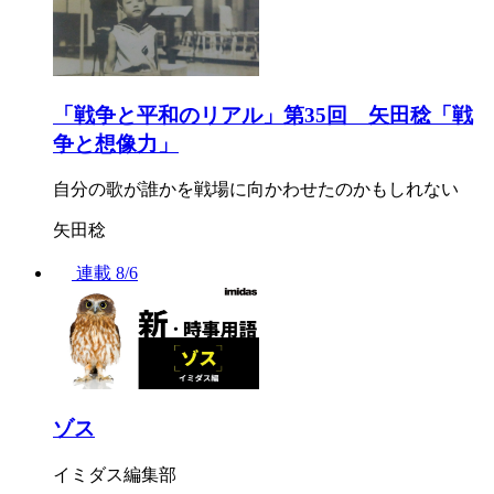
「戦争と平和のリアル」第35回 矢田稔「戦
争と想像力」
自分の歌が誰かを戦場に向かわせたのかもしれない
矢田稔
連載
8/6
ゾス
イミダス編集部