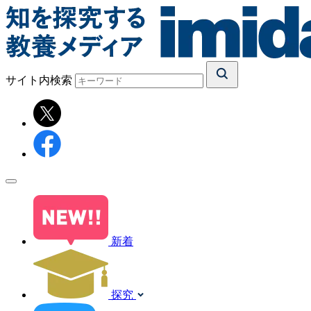
サイト内検索
新着
探究