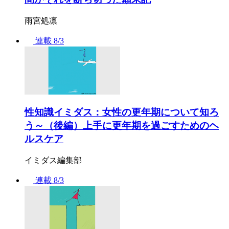
雨宮処凛
連載
8/3
性知識イミダス：女性の更年期について知ろ
う～（後編）上手に更年期を過ごすためのヘ
ルスケア
イミダス編集部
連載
8/3