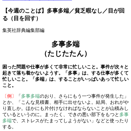
【今週のことば】多事多端／貧乏暇なし／目が回
る（目を回す）
集英社辞典編集部編
多事多端
（たじたたん）
困った問題や仕事が多くて非常に忙しいこと。事件が次々と
起きて落ち着かないようす。「多事」は、する仕事が多くて
忙しいこと。「多端」は、することがいっぱいあって忙しい
こと。
〔例〕
「
多事多端
のおり、さらにもう一つ事件が発生した」
とか、「こんな見積書、相手に出せないよ。結局、おれがや
り直しか。ほかにも片付けなければならないことが山積みし
ているというのに。まったく、できの悪い部下をもつと
多事
多端
で、ストレスがたまってしようがない」などと使ったり
する。