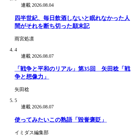
連載
2026.08.04
四半世紀、毎日飲酒しないと眠れなかった人
間がそれを断ち切った顛末記
雨宮処凛
4
連載
2026.08.07
「戦争と平和のリアル」第35回 矢田稔「戦
争と想像力」
矢田稔
5
連載
2026.08.07
使ってみたいこの熟語「毀誉褒貶」
イミダス編集部