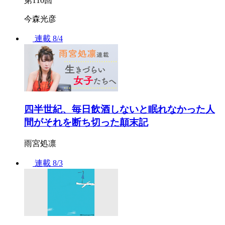
第110回
今森光彦
連載
8/4
四半世紀、毎日飲酒しないと眠れなかった人
間がそれを断ち切った顛末記
雨宮処凛
連載
8/3