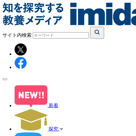
サイト内検索
新着
探究