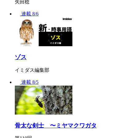
矢田稔
連載
8/6
ゾス
イミダス編集部
連載
8/5
骨太な剣士 〜ミヤマクワガタ