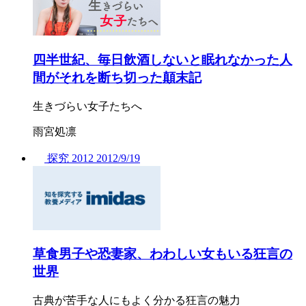
四半世紀、毎日飲酒しないと眠れなかった人
間がそれを断ち切った顛末記
生きづらい女子たちへ
雨宮処凛
探究
2012
2012/
9/19
草食男子や恐妻家、わわしい女もいる狂言の
世界
古典が苦手な人にもよく分かる狂言の魅力