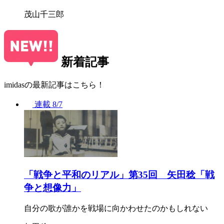
茂山千三郎
新着記事
imidasの最新記事はこちら！
連載
8/7
「戦争と平和のリアル」第35回 矢田稔「戦
争と想像力」
自分の歌が誰かを戦場に向かわせたのかもしれない