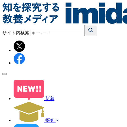
サイト内検索
新着
探究