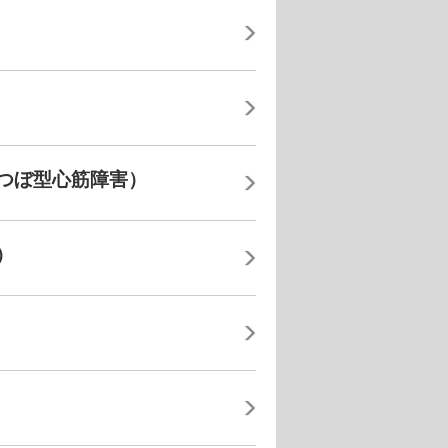
つぼ型心筋障害）
）