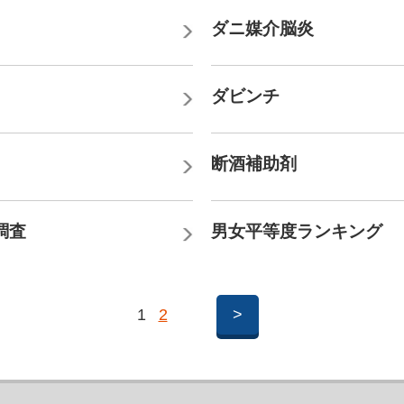
ダニ媒介脳炎
ダビンチ
断酒補助剤
調査
男女平等度ランキング
1
2
>