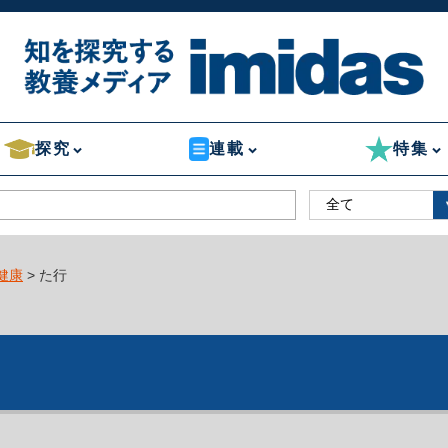
探究
連載
特集
健康
> た行