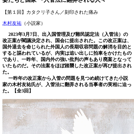
【第１回】カタクリ子さん／刻印された痛み
木村友祐
（小説家）
2023年3月7日、出入国管理及び難民認定法（入管法）の
改正案が閣議決定され、国会に提出された。
この改正案は、
国外退去を命じられた外国人の長期収容問題の解消を目的と
すると謳われているが、内実は追い出しに拍車をかけたもの
であり、一昨年、国内外の強い批判の声もあり廃案となって
いたものだ。その法案をほぼ踏襲した改正案が再び提出され
た。
一昨年の改正案から入管の問題を見つめ続けてきた小説
家の木村友祐氏が、入管法に翻弄される当事者の実相に迫っ
た。【全3回】