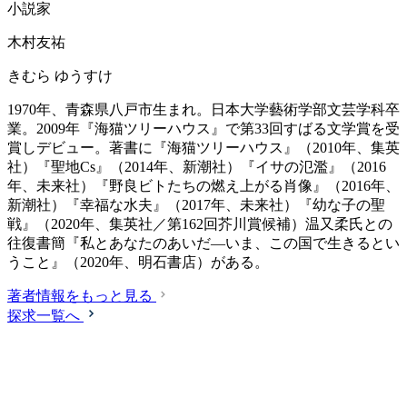
小説家
木村友祐
きむら ゆうすけ
1970年、青森県八戸市生まれ。日本大学藝術学部文芸学科卒
業。2009年『海猫ツリーハウス』で第33回すばる文学賞を受
賞しデビュー。著書に『海猫ツリーハウス』（2010年、集英
社）『聖地Cs』（2014年、新潮社）『イサの氾濫』（2016
年、未来社）『野良ビトたちの燃え上がる肖像』（2016年、
新潮社）『幸福な水夫』（2017年、未来社）『幼な子の聖
戦』（2020年、集英社／第162回芥川賞候補）温又柔氏との
往復書簡『私とあなたのあいだ―いま、この国で生きるとい
うこと』（2020年、明石書店）がある。
著者情報をもっと見る
探求一覧へ