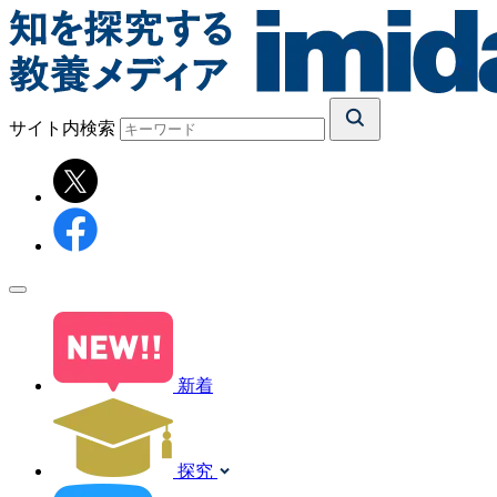
サイト内検索
新着
探究