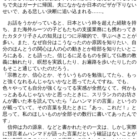
ちで夫はガーナに帰国。夫になかなか日本のビザが下りない
せいで、ある悲しい決断に追い込まれる……。
お話をうかがっていると、日本という枠を超えた経験を持
ち、また海外ルーツの子どもたちの支援業務にも携わってき
たカタクリ子さんの知見はじつに示唆的で、学ぶべきことが
多い。また、なぜ自分はこうなったのか原因を知りたい、自
分のほんとうの関心は人の心の動きとか暗部を知りたいとこ
ろにある、とも語った。信じるに足るものを探して仏教の教
義に触れたり、瞑想を実践したり、お遍路を歩いたりしたの
もそこと通じていたのだろう。
「宗教とか、信心とか、そういうものを勉強してたら、もっ
と強くなれるんじゃないかなと思ってたんですね。でも、
色々やっても自分が強くなってる実感が全然なくて。何かも
っとあるんじゃないかと思ったときに、スリランカのお坊さ
んが書いた本を読んでいたら『ムハンマドの言葉』というの
が載っていて。その言葉を見たときに『あっ、これだ！』と
思って。私のほしいものが全部その数行に書いてあったんで
す」
信仰は力の源泉、などと書かれたその一文は、しかし実際
に預言者ムハンマドが語った言葉だという確証はないことが