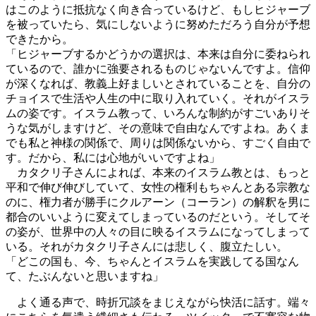
はこのように抵抗なく向き合っているけど、もしヒジャーブ
を被っていたら、気にしないように努めただろう自分が予想
できたから。
「ヒジャーブするかどうかの選択は、本来は自分に委ねられ
ているので、誰かに強要されるものじゃないんですよ。信仰
が深くなれば、教義上好ましいとされていることを、自分の
チョイスで生活や人生の中に取り入れていく。それがイスラ
ムの姿です。イスラム教って、いろんな制約がすごいありそ
うな気がしますけど、その意味で自由なんですよね。あくま
でも私と神様の関係で、周りは関係ないから、すごく自由で
す。だから、私には心地がいいですよね」
カタクリ子さんによれば、本来のイスラム教とは、もっと
平和で伸び伸びしていて、女性の権利もちゃんとある宗教な
のに、権力者が勝手にクルアーン（コーラン）の解釈を男に
都合のいいように変えてしまっているのだという。そしてそ
の姿が、世界中の人々の目に映るイスラムになってしまって
いる。それがカタクリ子さんには悲しく、腹立たしい。
「どこの国も、今、ちゃんとイスラムを実践してる国なん
て、たぶんないと思いますね」
よく通る声で、時折冗談をまじえながら快活に話す。端々