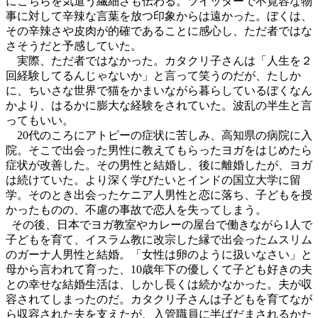
にこちらを気遣う繊細さも伝わる。ツイッターで不寛容な物
事に対して辛辣な言葉を放つ印象からは遠かった。ぼくは、
その辛辣さや皮肉が的確であることに感心し、ただ者ではな
さそうだと予感していた。
実際、ただ者ではなかった。カタクリ子さんは「人生を２
回経験してるんじゃないか」と言って笑うのだが、たしか
に、ちいさな世界で猫をかまいながら暮らしているぼくなん
かより、はるかに膨大な経験をされていた。波乱の半生と言
ってもいい。
20代のころにアトピーの症状に苦しみ、高知県の病院に入
院。そこで出会った男性に教えてもらったヨガをはじめたら
症状が改善した。その男性と結婚し、後に離婚したが、ヨガ
は続けていた。より深く学びたいとインドの国立大学に留
学。そのとき出会ったケニア人男性と恋に落ち、子どもを授
かったものの、不慮の事故で恋人を失ってしまう。
その後、日本でヨガ教室やカレーの屋台で働きながら1人で
子どもを育て、イスラム教に改宗した縁で出会ったムスリム
のガーナ人男性と結婚。「女性は卵のように扱いなさい」と
母から言われて育った、10歳年下の優しくて子ども好きの夫
との幸せな結婚生活は、しかし長くは続かなかった。夫が収
容されてしまったのだ。カタクリ子さんは子どもを育てなが
ら収容された夫を支えたが、入管職員に半ばだまされるかた