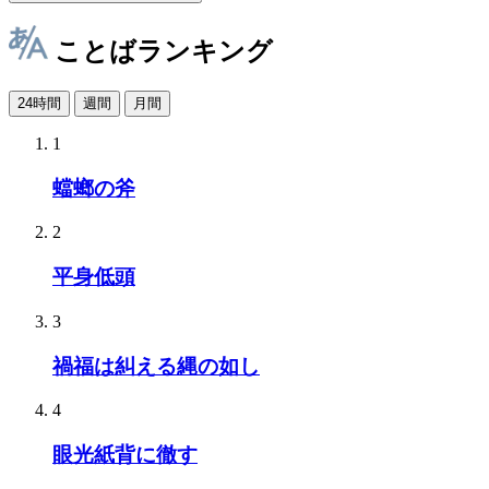
ことばランキング
24時間
週間
月間
1
蟷螂の斧
2
平身低頭
3
禍福は糾える縄の如し
4
眼光紙背に徹す