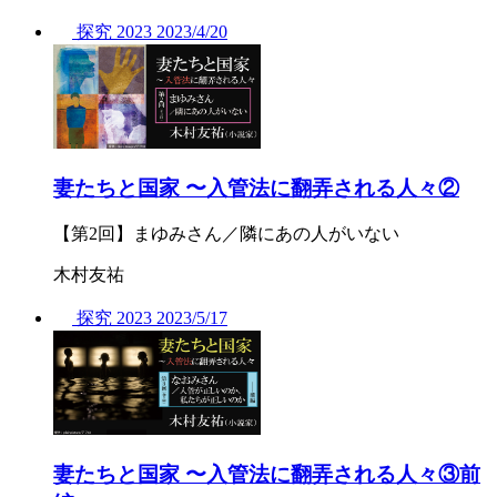
探究
2023
2023/
4/20
妻たちと国家 〜入管法に翻弄される人々②
【第2回】まゆみさん／隣にあの人がいない
木村友祐
探究
2023
2023/
5/17
妻たちと国家 〜入管法に翻弄される人々③前