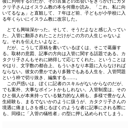
後に判明するのだが、その言葉との出会いをきっかけにカタ
クリ子さんはイスラム教の本を何冊か読み、「これ、私に向
いてるなぁ」と直観して、７年ほど前、子どもが小学校に入
る年くらいにイスラム教に改宗した。
とても興味深かった。そして、そうだよなと感じ入ってい
た。入管に翻弄されたことだけがこの方の人生じゃないよ
な。それを伝えたいよなと。
だが、こうして原稿を書いているぼくは、そこで葛藤す
る。取材の意図、記事の方向は入管に関する話題である。カ
タクリ子さんもそれに納得して応じてくれた。ということは
やはり、文字数の都合上、もういきなり本題に入らなければ
ならない。彼女の豊かであり多難でもある人生を、入管問題
という枠で切り抜き、編集する……。
この戸惑いは、ぼくに記者のスキルがないからなのだが、
でも案外、大事なポイントかもしれない。入管制度は、その
ひと個人が本来持っている魅力的な人柄も、多様で豊かな人
生経験も、まるでないかのように扱うが、カタクリ子さんの
境遇に痛ましさを感じるぼくのような者に記事にされる際に
も、同様に「入管の犠牲者」の型に押し込められてしまう。