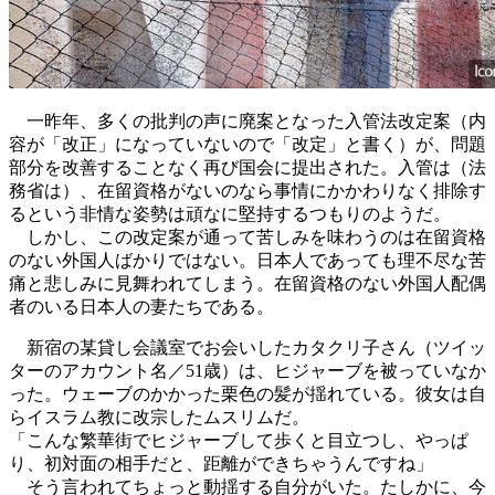
一昨年、多くの批判の声に廃案となった入管法改定案（内
容が「改正」になっていないので「改定」と書く）が、問題
部分を改善することなく再び国会に提出された。入管は（法
務省は）、在留資格がないのなら事情にかかわりなく排除す
るという非情な姿勢は頑なに堅持するつもりのようだ。
しかし、この改定案が通って苦しみを味わうのは在留資格
のない外国人ばかりではない。日本人であっても理不尽な苦
痛と悲しみに見舞われてしまう。在留資格のない外国人配偶
者のいる日本人の妻たちである。
新宿の某貸し会議室でお会いしたカタクリ子さん（ツイッ
ターのアカウント名／51歳）は、ヒジャーブを被っていなか
った。ウェーブのかかった栗色の髪が揺れている。彼女は自
らイスラム教に改宗したムスリムだ。
「こんな繁華街でヒジャーブして歩くと目立つし、やっぱ
り、初対面の相手だと、距離ができちゃうんですね」
そう言われてちょっと動揺する自分がいた。たしかに、今