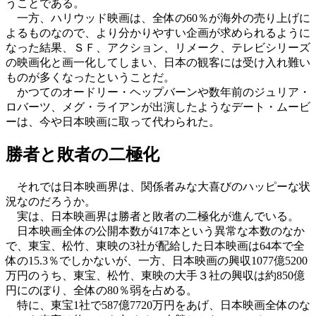
うことである。
一方、ハリウッド映画は、全体の60％が海外の売り上げに
よるものなので、より分かりやすい企画が求められるように
なった結果、ＳＦ、アクション、リメーク、テレビシリーズ
の映画化と画一化してしまい、日本の観客には受け入れ難い
ものが多くなったということだ。
かつてのオードリー・ヘップバーンや数年前のジュリア・
ロバーツ、メグ・ライアンが出演したようなデート・ムービ
ーは、今や日本映画に取って代わられた。
勝者と敗者の二極化
それでは日本映画界は、関係者みな大喜びのハッピーな状
況なのだろうか。
実は、日本映画界は勝者と敗者の二極化が進んでいる。
日本映画全体の公開本数が417本という異常な本数のなか
で、東宝、松竹、東映の3社が配給した日本映画は64本で全
体の15.3％でしかないが、一方、日本映画の興収1077億5200
万円のうち、東宝、松竹、東映の大手３社の興収は約850億
円にのぼり、全体の80％弱を占める。
特に、東宝1社で587億7720万円をあげ、日本映画全体のな