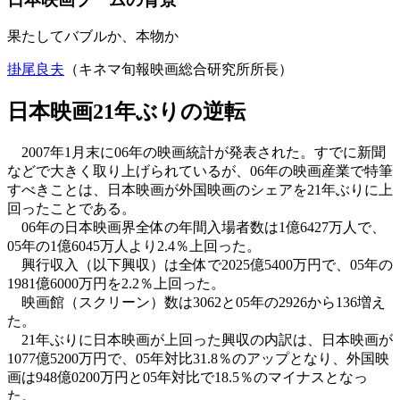
果たしてバブルか、本物か
掛尾良夫
（キネマ旬報映画総合研究所所長）
日本映画21年ぶりの逆転
2007年1月末に06年の映画統計が発表された。すでに新聞
などで大きく取り上げられているが、06年の映画産業で特筆
すべきことは、日本映画が外国映画のシェアを21年ぶりに上
回ったことである。
06年の日本映画界全体の年間入場者数は1億6427万人で、
05年の1億6045万人より2.4％上回った。
興行収入（以下興収）は全体で2025億5400万円で、05年の
1981億6000万円を2.2％上回った。
映画館（スクリーン）数は3062と05年の2926から136増え
た。
21年ぶりに日本映画が上回った興収の内訳は、日本映画が
1077億5200万円で、05年対比31.8％のアップとなり、外国映
画は948億0200万円と05年対比で18.5％のマイナスとなっ
た。