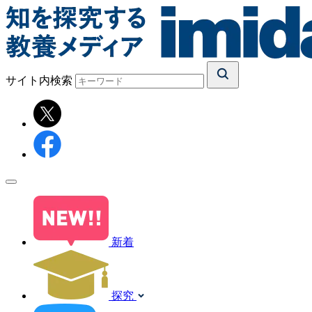
サイト内検索
新着
探究