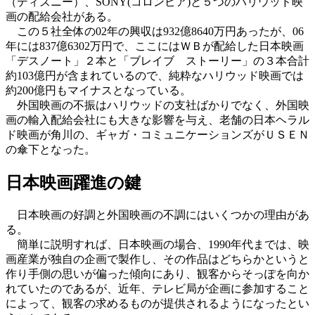
（ディズニー）、SONY(コロンビア)と５つのハリウッド映
画の配給会社がある。
この５社全体の02年の興収は932億8640万円あったが、06
年には837億6302万円で、ここにはＷＢが配給した日本映画
「デスノート」２本と「ブレイブ ストーリー」の３本合計
約103億円が含まれているので、純粋なハリウッド映画では
約200億円もマイナスとなっている。
外国映画の不振はハリウッドの支社ばかりでなく、外国映
画の輸入配給会社にも大きな影響を与え、老舗の日本ヘラル
ド映画が角川の、ギャガ・コミュニケーションズがＵＳＥＮ
の傘下となった。
日本映画躍進の鍵
日本映画の好調と外国映画の不調にはいくつかの理由があ
る。
簡単に説明すれば、日本映画の場合、1990年代までは、映
画産業が独自の企画で製作し、その作品はどちらかというと
作り手側の思いが偏った傾向にあり、観客からそっぽを向か
れていたのであるが、近年、テレビ局が企画に参加すること
によって、観客の求めるものが提供されるようになったとい