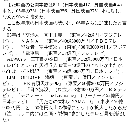
また映画の公開本数は821（日本映画417、外国映画404）
本と、05年の731（日本映画356、外国映画375）本に対し、
なんと90本も増えた。
ここ数年来の日本映画の勢いは、06年さらに加速したと言
える。
05年は「交渉人 真下正義」（東宝／42億円／フジテレ
ビ）、「ＮＡＮＡ」（東宝／40億3000万円／ＴＢＳテレ
ビ）、「容疑者 室井慎次」（東宝／38億3000万円／フジテ
レビ）、「電車男」（東宝／37億円／フジテレビ）、
「ALWAYS 三丁目の夕日」（東宝／32億3000万円／日本
テレビ）といった興行収入30億～40億円のヒットが出たが、
06年は「ゲド戦記」（東宝／76億5000万円／日本テレビ）、
「LIMIT OF LOVE 海猿」（東宝／71億円／フジテレ
ビ）、「THE 有頂天ホテル」（東宝／60億8000万円／フジ
テレビ）、「日本沈没」（東宝／53億4000万円／ＴＢＳテレ
ビ）、「デスノート the Last name」（ワーナー／52億円／
日本テレビ）、「男たちの大和／YAMATO」（東映／50億
9000万円）と、50億円以上の作品にヒットが拡大したからだ
（注：カッコ内には企画・製作に参加したテレビ局を併記し
た）。