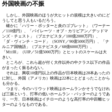
外国映画の不振
しかし、外国映画のほうが大ヒットの規模は大きいのにど
うしてと思う人もいるだろう。
確かに「ハリー・ポッターと炎のゴブレット」（ワーナー
／110億円）、「パイレーツ・オブ・カリビアン／デッドマ
ンズ・チェスト」（ブエナビスタ／100億2000万円）、
「ダ・ヴィンチ・コード」（SONY／90億5000万円）、「ナ
ルニア国物語」（ブエナビスタ／68億6000万円）、
「M:i:III」（UIP／51億5000万円）とヒットのスケールは大
きい。
ところが、これら超が付く大作以外の中クラス以下の作品
がまったく振るわない。
それは、興収10億円以上の作品が日本映画は28本あったの
に対し、外国（アメリカ）映画は22本にとどまったことから
も分かる。
つまり、今のハリウッド映画はホームランかそうでなけれ
ば三振という、打率の低いホームラン・バッターのようであ
り、一方、日本映画はイチローのような高打率の中距離ヒッ
ターのようなものである。