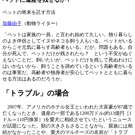
ペットの将来を託す方法
加藤由子
（動物ライター）
「ペットは家族の一員」と言われ始めて久しい。独り暮らし
のよき伴侶としてイヌやネコを飼う人もいる。ペットがいる
からこそ元気に暮らす高齢者もいる。だが、問題もある。自
分が死んで、ペットだけが残されたら？ という不安がぬぐ
えないことだ。飼いたいが、ペットだけを残して死ぬわけに
はいかないから、飼うことを諦めているという高齢者がいる
のは事実だ。高齢者や独身者が安心してペットとともに暮ら
せる方法はあるのだろうか。
「トラブル」の場合
2007年、アメリカのホテル女王といわれた大富豪が87歳で
亡くなったとき、遺産の一部である1200万ドル(約13億円［1
ドル＝110円換算］)を愛犬に相続させていたというニュース
が話題になった。額の大きさもさることながら、親族には相
続がなかったことや、愛犬のマルチーズの名前が「トラブ