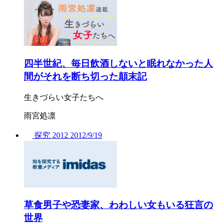
四半世紀、毎日飲酒しないと眠れなかった人
間がそれを断ち切った顛末記
生きづらい女子たちへ
雨宮処凛
探究
2012
2012/
9/19
草食男子や恐妻家、わわしい女もいる狂言の
世界