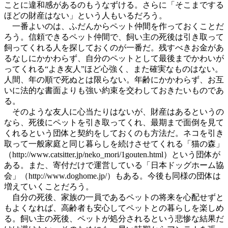
ことに違和感があるのもうなずける。さらに「そこまでする
ほどの財産はない」という人もいるだろう。
一番よいのは、ふだんからペット仲間を作っておくことだ
ろう。信頼できるペット仲間で、飼い主の死後は引き取って
飼ってくれる人を探しておくのが一番だ。残すべきお金があ
るなしにかかわらず、自分のペットとして最後までかわいが
ってくれる“よき友人”ほど心強く、また確実なものはない。
人間、年の順で死ぬとは限らない。年齢にかかわらず、お互
いに法的な書面よりも強い約束を交わしておきたいものであ
る。
そのような友人に心当たりはないが、財産はあるというの
なら、死後にペットを引き取ってくれ、最期まで面倒を見て
くれるという団体と契約をしておくのも方法だ。ネコを引き
取って一般家庭と同じ暮らしを続けさせてくれる「猫の森」
（http://www.catsitter.jp/neko_mori/1gouten.html）という団体が
ある。また、寄付だけで運営している「日本ドッグホーム協
会」（http://www.doghome.jp/）もある。今後も同様の団体は
増えていくことだろう。
自分の死後、家族の一員であるペットの将来を心配せずと
もよくなれば、高齢者も安心してペットとの暮らしを楽しめ
る。飼い主の死後、ペットが処分されるという悲惨な結果だ