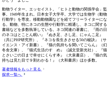
かとう よしこ
動物ライター、エッセイスト。「ヒトと動物の関係学会」監
事。1949年生まれ。日本女子大学卒。大学では生物学（動物
行動学）を専攻。移動動物園などを経てフリーライターにな
る。動物、特にネコの生態や行動学に精通し、ネコに関する
書籍などを多数執筆している。ネコ関連の著書に、『雨の日
のネコはとことん眠い』『ぬき足、さし足、にゃんこ足』
（共にPHP研究所）、『ネコを長生きさせる50の秘訣』（サ
イエンス・アイ新書）、『猫の気持ちを聞いてごらん』（幻
冬舎文庫）、『猫式生活のすゝめ』（誠文堂新光社）、『猫
とさいごの日まで幸せにくらす本』（大泉書店）、『猫の気
持ちは見た目で９割わかる！』（大和書房）ほか多数。
著者情報をもっと見る
探求一覧へ