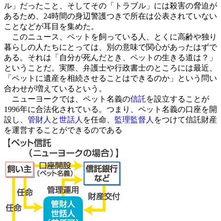
ル」だったこと、そしてその「トラブル」には殺害の脅迫が
あるため、24時間の身辺警護つきで所在は公表されていない
ことなどが耳目を集めた。
このニュース、ペットを飼っている人、とくに高齢や独り
暮らしの人たちにとっては、別の意味で関心があったはずで
ある。それは「自分が死んだとき、ペットの生きる道は？」
ということだ。実際、弁護士や行政書士のところには最近、
「ペットに遺産を相続させることはできるのか」という問い
合わせが増えているという。
ニューヨークでは、ペット名義の
信託
を設立することが
1996年に合法化されている。つまり、ペット名義の口座を開
設し、
管財人
と
世話人
を任命、
監理監督人
をつけて信託財産
を運営することができるのである