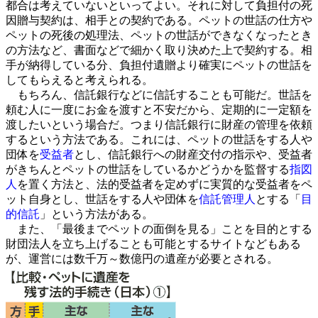
都合は考えていないといってよい。それに対して負担付の死
因贈与契約は、相手との契約である。ペットの世話の仕方や
ペットの死後の処理法、ペットの世話ができなくなったとき
の方法など、書面などで細かく取り決めた上で契約する。相
手が納得している分、負担付遺贈より確実にペットの世話を
してもらえると考えられる。
もちろん、信託銀行などに信託することも可能だ。世話を
頼む人に一度にお金を渡すと不安だから、定期的に一定額を
渡したいという場合だ。つまり信託銀行に財産の管理を依頼
するという方法である。これには、ペットの世話をする人や
団体を
受益者
とし、信託銀行への財産交付の指示や、受益者
がきちんとペットの世話をしているかどうかを監督する
指図
人
を置く方法と、法的受益者を定めずに実質的な受益者をペ
ット自身とし、世話をする人や団体を
信託管理人
とする「
目
的信託
」という方法がある。
また、「最後までペットの面倒を見る」ことを目的とする
財団法人を立ち上げることも可能とするサイトなどもある
が、運営には数千万～数億円の遺産が必要とされる。