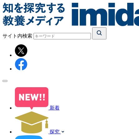
サイト内検索
新着
探究