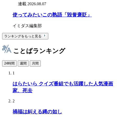
連載
2026.08.07
使ってみたいこの熟語「毀誉褒貶」
イミダス編集部
ランキングをもっと見る
ことばランキング
24時間
週間
月間
1
はらたいら クイズ番組でも活躍した人気漫画
家、死去
2
禍福は糾える縄の如し