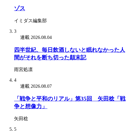
ゾス
イミダス編集部
3
連載
2026.08.04
四半世紀、毎日飲酒しないと眠れなかった人
間がそれを断ち切った顛末記
雨宮処凛
4
連載
2026.08.07
「戦争と平和のリアル」第35回 矢田稔「戦
争と想像力」
矢田稔
5