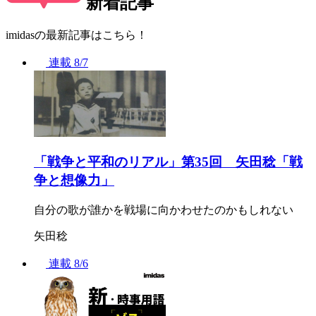
新着記事
imidasの最新記事はこちら！
連載
8/7
「戦争と平和のリアル」第35回 矢田稔「戦
争と想像力」
自分の歌が誰かを戦場に向かわせたのかもしれない
矢田稔
連載
8/6