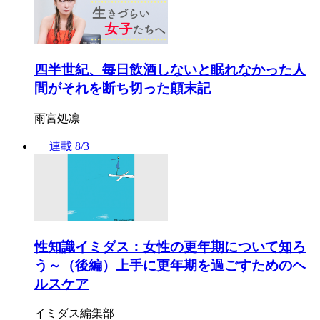
四半世紀、毎日飲酒しないと眠れなかった人
間がそれを断ち切った顛末記
雨宮処凛
連載
8/3
性知識イミダス：女性の更年期について知ろ
う～（後編）上手に更年期を過ごすためのヘ
ルスケア
イミダス編集部