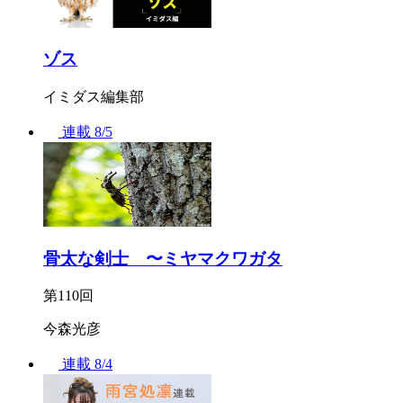
ゾス
イミダス編集部
連載
8/5
骨太な剣士 〜ミヤマクワガタ
第110回
今森光彦
連載
8/4