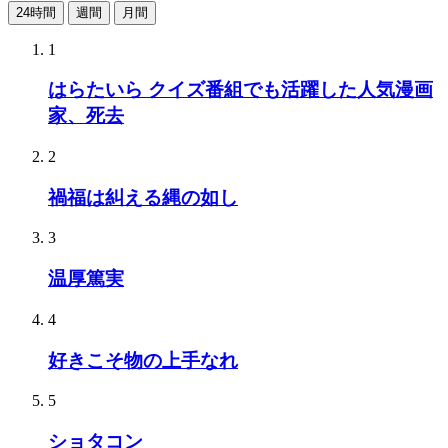
24時間
週間
月間
1
はらたいら クイズ番組でも活躍した人気漫画
家、死去
2
禍福は糾える縄の如し
3
温厚篤実
4
好きこそ物の上手なれ
5
ショタコン