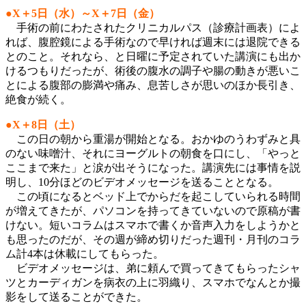
●X＋5日（水）～X＋7日（金）
手術の前にわたされたクリニカルパス（診療計画表）によ
れば、腹腔鏡による手術なので早ければ週末には退院できる
とのこと。それなら、と日曜に予定されていた講演にも出か
けるつもりだったが、術後の腹水の調子や腸の動きが悪いこ
とによる腹部の膨満や痛み、息苦しさが思いのほか長引き、
絶食が続く。
●X＋8日（土）
この日の朝から重湯が開始となる。おかゆのうわずみと具
のない味噌汁、それにヨーグルトの朝食を口にし、「やっと
ここまで来た」と涙が出そうになった。講演先には事情を説
明し、10分ほどのビデオメッセージを送ることとなる。
この頃になるとベッド上でからだを起こしていられる時間
が増えてきたが、パソコンを持ってきていないので原稿が書
けない。短いコラムはスマホで書くか音声入力をしようかと
も思ったのだが、その週が締め切りだった週刊・月刊のコラ
ム計4本は休載にしてもらった。
ビデオメッセージは、弟に頼んで買ってきてもらったシャ
ツとカーディガンを病衣の上に羽織り、スマホでなんとか撮
影をして送ることができた。