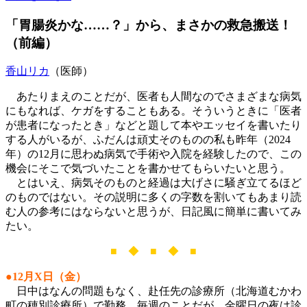
「胃腸炎かな……？」から、まさかの救急搬送！
（前編）
香山リカ
（医師）
あたりまえのことだが、医者も人間なのでさまざまな病気
にもなれば、ケガをすることもある。そういうときに「医者
が患者になったとき」などと題して本やエッセイを書いたり
する人がいるが、ふだんは頑丈そのものの私も昨年（2024
年）の12月に思わぬ病気で手術や入院を経験したので、この
機会にそこで気づいたことを書かせてもらいたいと思う。
とはいえ、病気そのものと経過は大げさに騒ぎ立てるほど
のものではない。その説明に多くの字数を割いてもあまり読
む人の参考にはならないと思うが、日記風に簡単に書いてみ
たい。
■ ◆ ■ ◆ ■
●12月X日（金）
日中はなんの問題もなく、赴任先の診療所（北海道むかわ
町の穂別診療所）で勤務。毎週のことだが、金曜日の夜は診