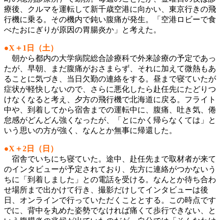
療後、クルマを運転して新千歳空港に向かい、東京行きの飛
行機に乗る。その機内で鈍い腹痛が発生。「空港ロビーで食
べたおにぎりが原因の胃腸炎か」と考えた。
●X＋1日（土）
朝から都内の大学病院総合診療科で外来診療の予定であっ
たが、早朝、まだ腹痛がおさまらず、それに加えて微熱もあ
ることに気づき、当日欠勤の連絡をする。昼まで寝ていたが
症状が軽快しないので、さらに悪化したら赴任先にたどりつ
けなくなると考え、夕方の飛行機で北海道に戻る。フライト
中や、到着してから宿舎までの運転中に、腹痛、吐き気、倦
怠感がどんどん強くなったが、「とにかく帰らなくては」と
いう思いの方が強く、なんとか無事に帰還した。
●X＋2日（日）
宿舎でいちにち寝ていた。途中、赴任先まで取材者が来て
のインタビューが予定されており、先方に連絡がつかないう
ちに「到着しました」との電話を受ける。なんとか待ち合わ
せ場所まで出かけて行き、撮影だけしてインタビューは後
日、オンラインで行っていただくこととする。この時点です
でに、背中を丸めた姿勢でなければ痛くて歩行できない、と