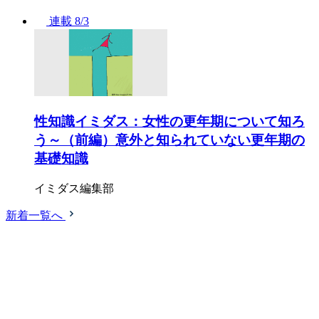
連載
8/3
性知識イミダス：女性の更年期について知ろ
う～（前編）意外と知られていない更年期の
基礎知識
イミダス編集部
新着一覧へ