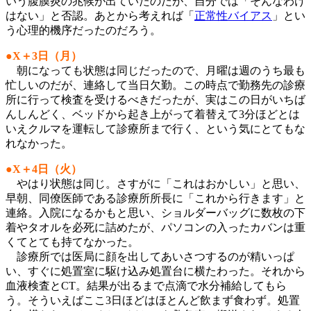
いう腹膜炎の兆候が出ていたのだが、自分では「そんなわけ
はない」と否認。あとから考えれば「
正常性バイアス
」とい
う心理的機序だったのだろう。
●X＋3日（月）
朝になっても状態は同じだったので、月曜は週のうち最も
忙しいのだが、連絡して当日欠勤。この時点で勤務先の診療
所に行って検査を受けるべきだったが、実はこの日がいちば
んしんどく、ベッドから起き上がって着替えて3分ほどとは
いえクルマを運転して診療所まで行く、という気にとてもな
れなかった。
●X＋4日（火）
やはり状態は同じ。さすがに「これはおかしい」と思い、
早朝、同僚医師である診療所所長に「これから行きます」と
連絡。入院になるかもと思い、ショルダーバッグに数枚の下
着やタオルを必死に詰めたが、パソコンの入ったカバンは重
くてとても持てなかった。
診療所では医局に顔を出してあいさつするのが精いっぱ
い、すぐに処置室に駆け込み処置台に横たわった。それから
血液検査とCT。結果が出るまで点滴で水分補給してもら
う。そういえばここ3日ほどはほとんど飲まず食わず。処置