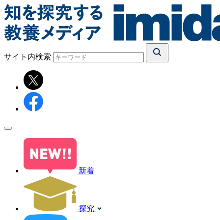
サイト内検索
新着
探究