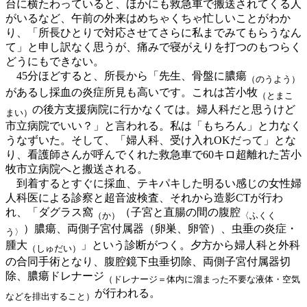
台に横たわっていると、ほかにも救急車で搬送されてくる人
がいるなど、午前の外来はめちゃくちゃ忙しいことがわか
り、「所長ひとりで対応させてさらに私までみてもらうなん
て」と申し訳なく思うが、痛みで寝がえりを打つのもつらく
どうにもできない。
45分ほどすると、所長から「先生、骨盤に膿瘍
（のうよう）
があるし採血の炎症所見も高いです。これは苫小牧
（とまこ
の後方支援病院に行かなくては。婦人科だと思うけど
まい）
市立病院でいい？」と言われる。私は「もちろん」と力なく
うなずいた。そして、「婦人科、受け入れOKだって」とな
り、看護師さんが呼んでくれた救急車で60キロ超離れた苫小
牧市立病院へと搬送される。
到着するとすぐに採血、テキパキした明るい感じの女性婦
人科医による診察と超音波検査、それから造影CTが行わ
れ、「ダグラス窩
（子宮と直腸の間の腹腔
（か）
〈ふくく
）膿瘍、両側子宮付属器（卵巣、卵管）、虫垂の炎症・
う〉
腫大
」という診断がつく。夕方から婦人科と外科
（しゅだい）
の合同手術となり、腹腔鏡下虫垂切除、両側子宮付属器切
除、膿瘍ドレナージ
（ドレナージ＝体内に溜まった不要な液体・空気
が行われる。
などを排出すること）