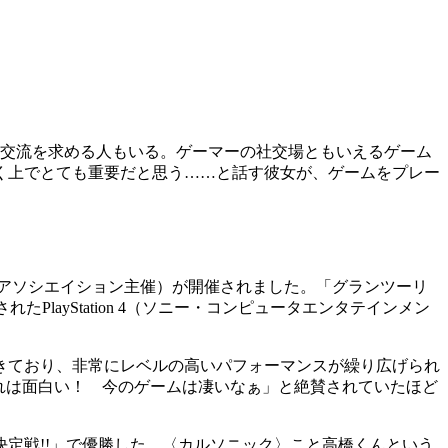
交流を求める人もいる。ゲーマーの社交場ともいえるゲーム
く上でとても重要だと思う……と話す彼女が、ゲームをプレー
（DKアソシエイション主催）が開催されました。「グランツーリ
layStation 4（ソニー・コンピュータエンタテインメン
きており、非常にレベルの高いパフォーマンスが繰り広げられ
れは面白い！ 今のゲームは凄いなぁ」と絶賛されていたほど
決定戦!!」で優勝した、〈カルソニック〉こと高橋くんという