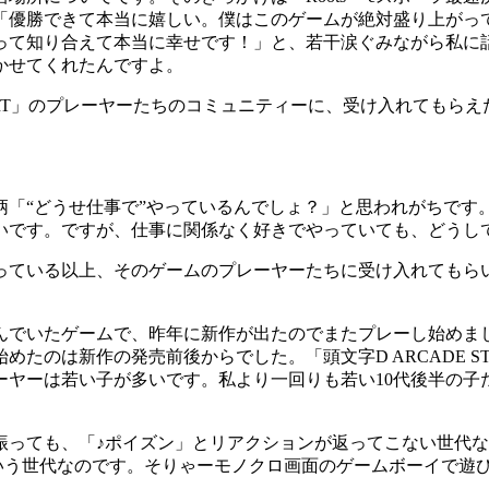
が「優勝できて本当に嬉しい。僕はこのゲームが絶対盛り上がっ
って知り合えて本当に幸せです！」と、若干涙ぐみながら私に
かせてくれたんですよ。
RT」のプレーヤーたちのコミュニティーに、受け入れてもらえ
「“どうせ仕事で”やっているんでしょ？」と思われがちです
いです。ですが、仕事に関係なく好きでやっていても、どうし
ている以上、そのゲームのプレーヤーたちに受け入れてもら
んでいたゲームで、昨年に新作が出たのでまたプレーし始めま
のは新作の発売前後からでした。「頭文字D ARCADE ST
ーヤーは若い子が多いです。私より一回りも若い10代後半の子
ても、「♪ポイズン」とリアクションが返ってこない世代なのです
ういう世代なのです。そりゃーモノクロ画面のゲームボーイで遊