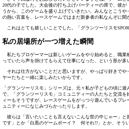
20代の子でした。大会後の打ち上げパーティーの席で、彼
うから、このゲームを盛り上げていきたい。みんなとこうや
の熱い言葉を、レースゲームではまだ新参者の私なんぞに聞
これはとても嬉しいことでした。「グランツーリスモSPO
私の居場所が一つ増えた瞬間
私たちプロゲーマーは新しいゲームをやり始めると、職業柄
っていたら声を掛けてもらえて仕事になった、という形が多
それは仕方がないことだと思いますが、やっぱり好きでやっ
ヤーたちと一緒に楽しみたいからです。
「グランツーリスモ」シリーズは、元々私が子どもの頃に遊
で、「グランツーリスモ」コミュニティーの人たちと交流を始めた
ィーもそうですが、レースゲームをがっつり遊んでいるプレ
ュニティーになじみづらかったりします。
彼らは「言いたいことも言えないこんな世の中じゃー」と振っ
です」とか「白黒のゲームボーイ？ 何それ!?」とか、そ