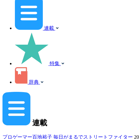
連載
特集
辞典
連載
プロゲーマー百地裕子 毎日がまるでストリートファイター
20