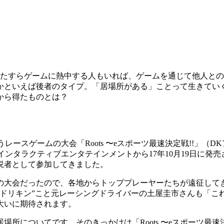
たすらゲームに熱中する人もいれば、ゲームを通じて他人との
かといえば後者のタイプ。「居場所がある」ことって生きてい
から得たものとは？
いうレースゲームの大会「Roots 〜eスポーツ最速決定戦!!」
タラクティブエンタテインメントから17年10月19日に発売されたP
説者として参加してきました。
大会だったので、各地からトッププレーヤーたちが遠征して
“ドリキン”こと元レーシングドライバーの土屋圭市さんも「こ
大いに期待されます。
所についてです。そのきっかけは「Roots 〜eスポーツ最速