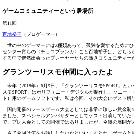
ゲームコミュニティーという居場所
第11回
百地裕子
（プロゲーマー）
世の中のゲーマーには2種類あって、孤独を愛するためにひ
センター育ちの〈チョコブランカ〉こと百地裕子は、どちら
する中で偶然出会ったプレーヤーたちの熱きコミュニティー
グランツーリスモ仲間に入ったよ
今年（2018年）6月9日、「グランツーリスモSPORT」と
スモSPORT」はポリフォニー・デジタルが制作し、ソニー・イン
ト）用のゲームソフトです。私は今回、その大会にゲスト解
国内開催のレースゲーム大会としては非常に珍しい賞金制の
ました。スペシャルアンバサダーとしてゲスト出演していた
で、プレ大会としての開催ではありましたが、今後の展開が
さて今回は何をお話ししたいかといいますとね、ゲームと居場