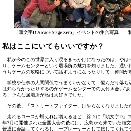
「頭文字D Arcade Stage Zero」イベントの集合写真
私はここにいてもいいですか？
私が今のこの世界に入り浸るきっかけになったのは、やはり
り、ゲームセンターという居場所の魅力を知りました。通い
うちゲームの攻略について話すようになったりして、仲間が
学校や仕事の人間関係でうまくいかなくて、悩んだり落ち込
は知らなかったりするのがゲームセンターでの人付き合い“
る、そんな居場所が私は大好きでした。
その後、「ストリートファイター」はやらなくなりましたが
走れるコースが増えれば増えるほど、徐々に「頭文字D」プ
年3月に開催された全国大会の後には、広島から来ていた頭文
普通に会話してくれるし、一プレーヤーとして接してくれて