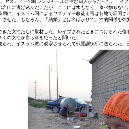
た。ヤズディーの町シンジャールに住む知人からだった。「イ
の岩山に逃げ込んだ。だが、ここには水もなく、食べ物もない
期に、イスラム国によるヤズディー教徒迫害は各地で展開さ
させた。もちろん、「結婚」とは名ばかりで、性的関係を強要され
きた女性たちに取材した。レイプされたときにつけられた傷を
多くの女性が自ら命を絶ったと聞いた。
られ、イスラム教に改宗させられて戦闘訓練所に送られた。