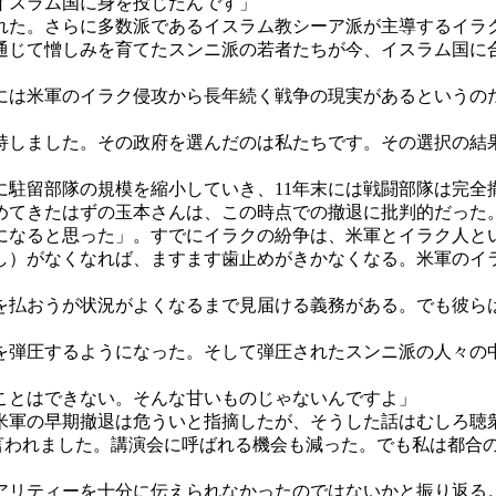
イスラム国に身を投じたんです」
た。さらに多数派であるイスラム教シーア派が主導するイラ
通じて憎しみを育てたスンニ派の若者たちが今、イスラム国に
は米軍のイラク侵攻から長年続く戦争の現実があるというの
しました。その政府を選んだのは私たちです。その選択の結
に駐留部隊の規模を縮小していき、11年末には戦闘部隊は完全
めてきたはずの玉本さんは、この時点での撤退に批判的だった
になると思った」。すでにイラクの紛争は、米軍とイラク人と
し）がなくなれば、ますます歯止めがきかなくなる。米軍のイ
を払おうが状況がよくなるまで見届ける義務がある。でも彼ら
弾圧するようになった。そして弾圧されたスンニ派の人々の
ことはできない。そんな甘いものじゃないんですよ」
軍の早期撤退は危ういと指摘したが、そうした話はむしろ聴
言われました。講演会に呼ばれる機会も減った。でも私は都合の
リティーを十分に伝えられなかったのではないかと振り返る