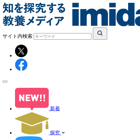
サイト内検索
新着
探究