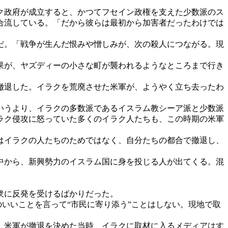
ク政府が成立すると、かつてフセイン政権を支えた少数派のス
合流している。「だから彼らは最初から加害者だったわけでは
だ。「戦争が生んだ恨みや憎しみが、次の殺人につながる。現
果が、ヤズディーの小さな町が襲われるようなところまで行き
撤退した。イラクを荒廃させた米軍が、ようやく立ち去ったわ
。
いうより、イラクの多数派であるイスラム教シーア派と少数派
ラク侵攻に怒っていた多くのイラク人たちも、この時期の米軍
はイラクの人たちのためではなく、自分たちの都合で撤退し、
中から、新興勢力のイスラム国に身を投じる人が出てくる。混
衆に反発を受けるばかりだった。
いいことを言って“市民に寄り添う”ことはしない。現地で取
。米軍が撤退を決めた当時、イラクに取材に入るメディアはす