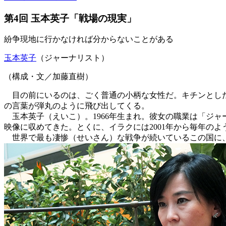
第4回 玉本英子「戦場の現実」
紛争現地に行かなければ分からないことがある
玉本英子
（ジャーナリスト）
（構成・文／加藤直樹）
目の前にいるのは、ごく普通の小柄な女性だ。キチンとした
の言葉が弾丸のように飛び出してくる。
玉本英子（えいこ）。1966年生まれ。彼女の職業は「ジ
映像に収めてきた。とくに、イラクには2001年から毎年のよ
世界で最も凄惨（せいさん）な戦争が続いているこの国に、