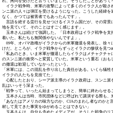
れ、拷問を受けたと言っていました。そうしたことがあって
イラク戦争時、米軍の攻撃によって多くのイラク人が殺され
ンニ派の人々は弾圧を受けるようになった。こうした経緯を
なく、かつては被害者でもあったんです」。
言語を絶する蛮行を見せつけるイスラム国だが、その背景に
地を見ていて、そのことはすごく感じます」。
玉本さんは続けて強調した。「日本政府はイラク戦争を支持
着いた。私たちも無関係やないんですよ」。
09年、オバマ政権がイラクからの米軍撤退を発表し、徐々
けだ。ところが、イラク戦争からずっとイラクの惨状を見つ
「私あのとき、いま米軍が撤退したらイラクはメチャクチャ
のスンニ派の衝突へと変質していた。米軍という重石（おも
の撤退は歓迎していなかったという。
「米軍には、この混乱を作り出した責任がある。いくら犠牲
イラクの人たちを見捨てた」
心配したとおり、シーア派主導のイラク政府は、スンニ派を
乱はいっそう深まった。
「戦争って、いったん始まってしまうと、簡単に終わらせる
玉本さんは当時、市民団体などに呼ばれて講演する際も、米
「あなたはアメリカの味方なのか、CIAのまわし者なのかと
材して見てきた事実をゆがめることはできない」
玉本さんは、自分も含めたメディアが、そうした戦争のリア