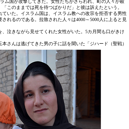
スラム国が攻撃してきた。女性たちがさらわれ、町の人々が殺
。「このままでは死を待つばかりだ」と彼は訴えたという。
れていた。イスラム国は、イスラム教への改宗を拒否する男性
るのである。拉致された人々は4000～5000人に上ると見
、泣きながら見せてくれた女性がいた。5カ月間も口がきけ
玉本さんは逃げてきた男の子に話を聞いた「ジハード（聖戦）