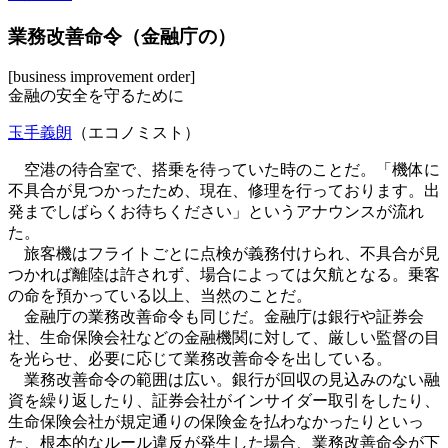
業務改善命令（金融庁の）
[business improvement order]
金融の安全を守るために
玉手義朗
（エコノミスト）
空港の待合室で、搭乗を待っていた時のことだ。「機体に
不具合が見つかったため、現在、修理を行っております。出
発までしばらくお待ちください」というアナウンスが流れ
た。
旅客機はフライトごとに点検が義務付けられ、不具合が見
つかれば離陸は許されず、場合によっては欠航となる。乗客
の命を預かっている以上、当然のことだ。
金融庁の業務改善命令も同じだ。金融庁は銀行や証券会
社、生命保険会社などの金融機関に対して、厳しい監督の目
を光らせ、必要に応じて業務改善命令を出している。
業務改善命令の範囲は広い。銀行が回収の見込みのない融
資を繰り返したり、証券会社がインサイダー取引をしたり、
生命保険会社が規定通りの保険金を払わなかったりといっ
た、根本的なルール違反が発生した場合、業務改善命令が下