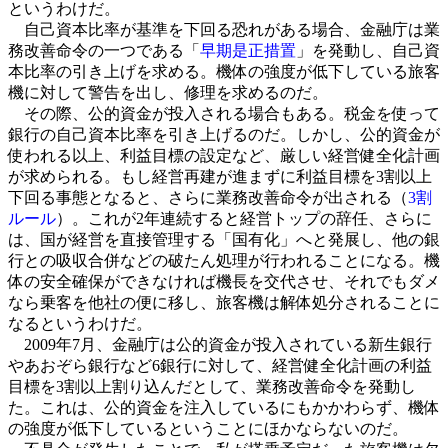
というわけだ。
自己資本比率が基準を下回る恐れがある場合、金融庁は業
務改善命令の一つである「
早期是正措置
」を発動し、自己資
本比率の引き上げを求める。機体の強度が低下している旅客
機に対して警告を出し、修理を求めるのだ。
その際、公的資金が投入される場合もある。税金を使って
銀行の自己資本比率を引き上げるのだ。しかし、公的資金が
使われる以上、利益目標の設定など、厳しい経営健全化計画
が求められる。もし経営再建が進まずに利益目標を3割以上
下回る事態となると、さらに業務改善命令が出される（
3割
ルール
）。これが2年連続すると経営トップの辞任、さらに
は、国が経営を直接管理する「国有化」へと発展し、他の銀
行との吸収合併などの破たん処理が行われることになる。機
体の安全確保ができなければ機長を交代させ、それでもダメ
なら乗客を他社の便に移し、旅客機は解体処分されることに
なるというわけだ。
2009年7月、金融庁は公的資金が投入されている新生銀行
やあおぞら銀行など6銀行に対して、経営健全化計画の利益
目標を3割以上割り込んだとして、業務改善命令を発動し
た。これは、公的資金を注入しているにもかかわらず、機体
の強度が低下しているということにほかならないのだ。