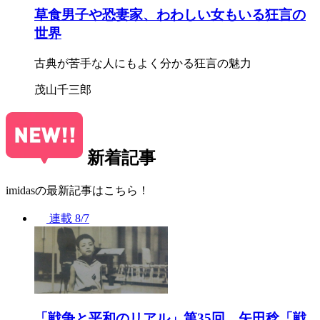
草食男子や恐妻家、わわしい女もいる狂言の
世界
古典が苦手な人にもよく分かる狂言の魅力
茂山千三郎
新着記事
imidasの最新記事はこちら！
連載
8/7
「戦争と平和のリアル」第35回 矢田稔「戦