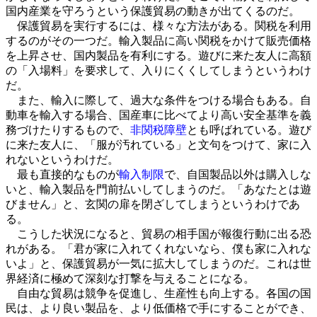
国内産業を守ろうという保護貿易の動きが出てくるのだ。
保護貿易を実行するには、様々な方法がある。関税を利用
するのがその一つだ。輸入製品に高い関税をかけて販売価格
を上昇させ、国内製品を有利にする。遊びに来た友人に高額
の「入場料」を要求して、入りにくくしてしまうというわけ
だ。
また、輸入に際して、過大な条件をつける場合もある。自
動車を輸入する場合、国産車に比べてより高い安全基準を義
務づけたりするもので、
非関税障壁
とも呼ばれている。遊び
に来た友人に、「服が汚れている」と文句をつけて、家に入
れないというわけだ。
最も直接的なものが
輸入制限
で、自国製品以外は購入しな
いと、輸入製品を門前払いしてしまうのだ。「あなたとは遊
びません」と、玄関の扉を閉ざしてしまうというわけであ
る。
こうした状況になると、貿易の相手国が報復行動に出る恐
れがある。「君が家に入れてくれないなら、僕も家に入れな
いよ」と、保護貿易が一気に拡大してしまうのだ。これは世
界経済に極めて深刻な打撃を与えることになる。
自由な貿易は競争を促進し、生産性も向上する。各国の国
民は、より良い製品を、より低価格で手にすることができ、