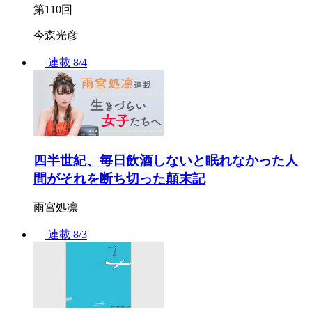
第110回
今森光彦
連載
8/4
四半世紀、毎日飲酒しないと眠れなかった人
間がそれを断ち切った顛末記
雨宮処凛
連載
8/3