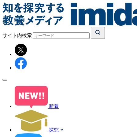
サイト内検索
新着
探究