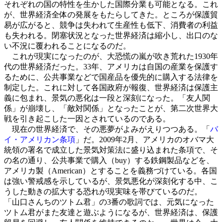
それぞれの国の特性を生かした国際分業も可能となる。これ
が、世界経済全体の発展をもたらしてきた。ところが保護貿
易が広がると、競争は失われて生産性も低下、消費者の利益
も失われる。閉塞状況となった世界経済は縮小し、出口のな
い不況に覆われることになるのだ。
これが現実になったのが、大恐慌の嵐が吹き荒れた1930年
代の世界経済だった。33年、アメリカは自国の産業を保護す
るために、公共事業などで国産品を優先的に購入する法律を
制定した。これに対して各国政府が報復、世界経済は保護主
義に包まれ、景気の悪化は一段と深刻になった。「友人関
係」が崩壊し、「敵対関係」となったことが、第二次世界大
戦を引き起こした一因とされているのである。
現在の世界経済で、その悪夢がよみがえりつつある。「
バ
イ・アメリカン条項
」だ。2009年2月、アメリカのオバマ大
統領の署名で成立した景気対策法に盛り込まれた条項で、そ
の名の通り、公共事業で購入（buy）する鉄鋼製品などを、
アメリカ製（American）とすることを義務づけている。各国
は強い警戒感を示しているが、景気悪化が深刻化する中、こ
うした動きの拡大する恐れが現実味を帯びているのだ。
「山口さんちのツトム君」の3番の歌詞では、元気になった
ツトム君がまた友達と遊ぶようになるが、世界経済は、保護