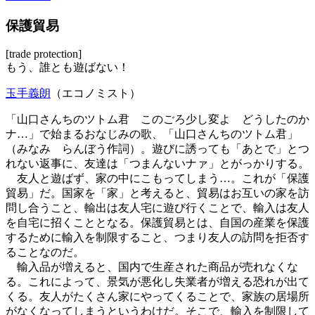
保護貿易
[trade protection]
もう、誰とも遊ばない！
玉手義朗
（エコノミスト）
「山口さんちのツトム君 このごろ少し変よ どうしたのか
ナ…」で始まるおなじみの歌、「山口さんちのツトム君」
（みなみ らんぼう作詞）。遊びに誘っても「あとで」とつ
れない返事に、友達は「つまんないナァ」とがっかりする。
友人と遊ばず、家の中にこもってしまう…。これが「保護
貿易」だ。国家を「家」と考えると、貿易はお互いの家を訪
問し合うこと、輸出は友人宅に遊び行くことで、輸入は友人
を自宅に招くこととなる。保護貿易とは、自国の産業を保護
するために輸入を制限すること、つまり友人の訪問を拒否す
ることなのだ。
輸入品が増えると、国内で生産された商品が売れなくな
る。これによって、景気が悪化し失業者が増える恐れが出て
くる。友人がたくさん家にやってくることで、家族の居場所
がなくなってしまうというわけだ。そこで、輸入を制限して