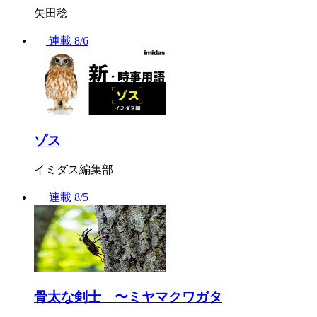
矢田稔
連載
8/6
ゾス
イミダス編集部
連載
8/5
骨太な剣士 〜ミヤマクワガタ