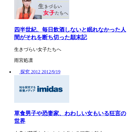
四半世紀、毎日飲酒しないと眠れなかった人
間がそれを断ち切った顛末記
生きづらい女子たちへ
雨宮処凛
探究
2012
2012/
9/19
草食男子や恐妻家、わわしい女もいる狂言の
世界