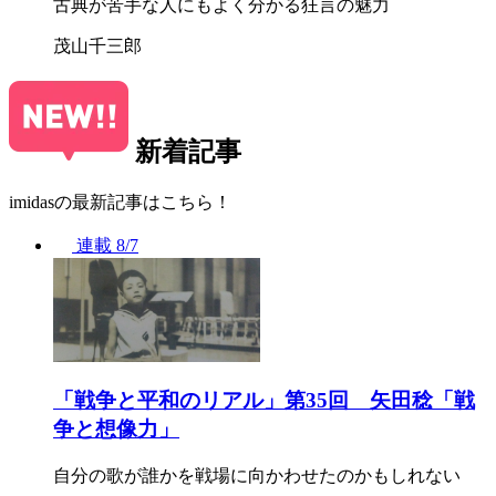
古典が苦手な人にもよく分かる狂言の魅力
茂山千三郎
新着記事
imidasの最新記事はこちら！
連載
8/7
「戦争と平和のリアル」第35回 矢田稔「戦
争と想像力」
自分の歌が誰かを戦場に向かわせたのかもしれない