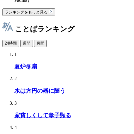
Padilla）
ランキングをもっと見る
ことばランキング
24時間
週間
月間
1
夏炉冬扇
2
水は方円の器に随う
3
家貧しくして孝子顕る
4