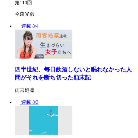
第110回
今森光彦
連載
8/4
四半世紀、毎日飲酒しないと眠れなかった人
間がそれを断ち切った顛末記
雨宮処凛
連載
8/3