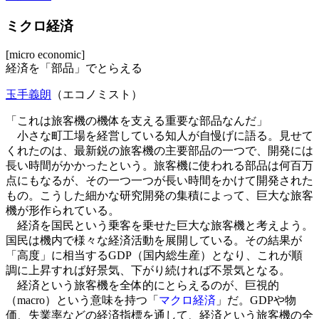
ミクロ経済
[micro economic]
経済を「部品」でとらえる
玉手義朗
（エコノミスト）
「これは旅客機の機体を支える重要な部品なんだ」
小さな町工場を経営している知人が自慢げに語る。見せて
くれたのは、最新鋭の旅客機の主要部品の一つで、開発には
長い時間がかかったという。旅客機に使われる部品は何百万
点にもなるが、その一つ一つが長い時間をかけて開発された
もの。こうした細かな研究開発の集積によって、巨大な旅客
機が形作られている。
経済を国民という乗客を乗せた巨大な旅客機と考えよう。
国民は機内で様々な経済活動を展開している。その結果が
「高度」に相当するGDP（国内総生産）となり、これが順
調に上昇すれば好景気、下がり続ければ不景気となる。
経済という旅客機を全体的にとらえるのが、巨視的
（macro）という意味を持つ「
マクロ経済
」だ。GDPや物
価、失業率などの経済指標を通して、経済という旅客機の全