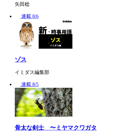
矢田稔
連載
8/6
ゾス
イミダス編集部
連載
8/5
骨太な剣士 〜ミヤマクワガタ