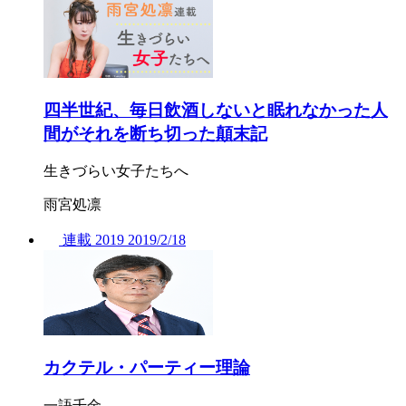
四半世紀、毎日飲酒しないと眠れなかった人
間がそれを断ち切った顛末記
生きづらい女子たちへ
雨宮処凛
連載
2019
2019/
2/18
カクテル・パーティー理論
一語千金