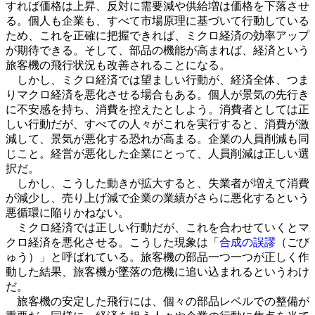
すれば価格は上昇、反対に需要減や供給増は価格を下落させ
る。個人も企業も、すべて市場原理に基づいて行動している
ため、これを正確に把握できれば、ミクロ経済の効率アップ
が期待できる。そして、部品の機能が高まれば、経済という
旅客機の飛行状況も改善されることになる。
しかし、ミクロ経済では望ましい行動が、経済全体、つま
りマクロ経済を悪化させる場合もある。個人が景気の先行き
に不安感を持ち、消費を控えたとしよう。消費者としては正
しい行動だが、すべての人々がこれを実行すると、消費が激
減して、景気が悪化する恐れが高まる。企業の人員削減も同
じこと。経営が悪化した企業にとって、人員削減は正しい選
択だ。
しかし、こうした動きが拡大すると、失業者が増えて消費
が減少し、売り上げ減で企業の業績がさらに悪化するという
悪循環に陥りかねない。
ミクロ経済では正しい行動だが、これを合わせていくとマ
クロ経済を悪化させる。こうした現象は「
合成の誤謬
（ごび
ゅう）」と呼ばれている。旅客機の部品一つ一つが正しく作
動した結果、旅客機が墜落の危機に追い込まれるというわけ
だ。
旅客機の安定した飛行には、個々の部品レベルでの整備が