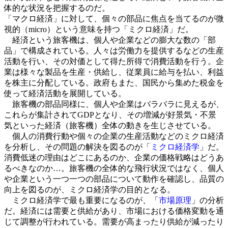
体的な状況を把握するのだ。
「マクロ経済」に対して、個々の部品に焦点を当てるのが微
視的（micro）という意味を持つ「ミクロ経済」だ。
経済という旅客機は、個人や企業などの膨大な数の「部
品」で構成されている。人々は労働力を提供するなどの生産
活動を行い、その対価として得た所得で消費活動を行う。企
業は様々な製品を生産・供給し、従業員に給与を払い、利益
を株主に分配している。政府もまた、国民から集めた税金を
使って経済活動を展開している。
旅客機の部品同様に、個人や企業はバラバラに見えるが、
これらが集計されてGDPとなり、その増減が好景気・不景
気といった経済（旅客機）全体の動きを生じさせている。
個人の消費行動や個々の企業の生産活動などのミクロ経済
を分析し、その問題の解決を図るのが「
ミクロ経済学
」だ。
消費低迷の理由はどこにあるのか、企業の価格戦略はどうあ
るべきなのか…。旅客機の全体的な飛行状況ではなく、個人
や企業という一つ一つの部品について動作を確認し、品質の
向上を図るのが、ミクロ経済学の目的となる。
ミクロ経済学で最も重要になるのが、「
市場原理
」の分析
だ。経済には需要と供給があり、市場における価格変動を通
じて調整が行われている。需要が高まったり供給が減ったり