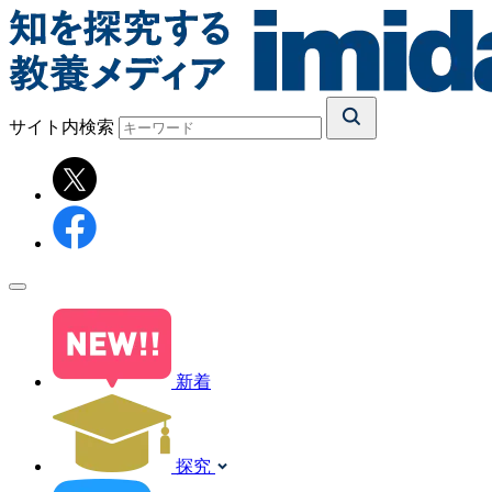
サイト内検索
新着
探究