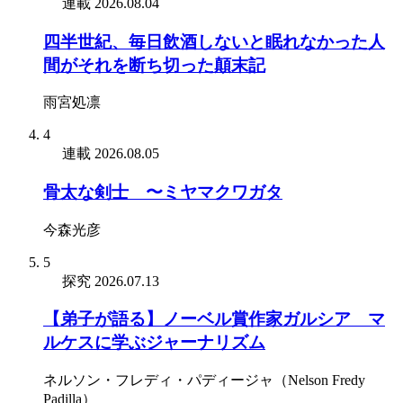
連載
2026.08.04
四半世紀、毎日飲酒しないと眠れなかった人
間がそれを断ち切った顛末記
雨宮処凛
4
連載
2026.08.05
骨太な剣士 〜ミヤマクワガタ
今森光彦
5
探究
2026.07.13
【弟子が語る】ノーベル賞作家ガルシア゠マ
ルケスに学ぶジャーナリズム
ネルソン・フレディ・パディージャ（Nelson Fredy
Padilla）