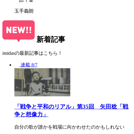
玉手義朗
新着記事
imidasの最新記事はこちら！
連載
8/7
「戦争と平和のリアル」第35回 矢田稔「戦
争と想像力」
自分の歌が誰かを戦場に向かわせたのかもしれない