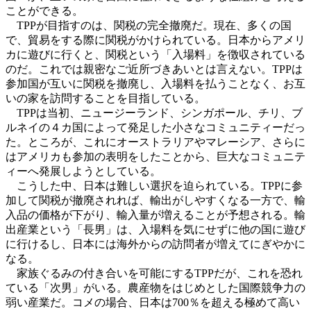
ことができる。
TPPが目指すのは、関税の完全撤廃だ。現在、多くの国
で、貿易をする際に関税がかけられている。日本からアメリ
カに遊びに行くと、関税という「入場料」を徴収されている
のだ。これでは親密なご近所づきあいとは言えない。TPPは
参加国が互いに関税を撤廃し、入場料を払うことなく、お互
いの家を訪問することを目指している。
TPPは当初、ニュージーランド、シンガポール、チリ、ブ
ルネイの４カ国によって発足した小さなコミュニティーだっ
た。ところが、これにオーストラリアやマレーシア、さらに
はアメリカも参加の表明をしたことから、巨大なコミュニテ
ィーへ発展しようとしている。
こうした中、日本は難しい選択を迫られている。TPPに参
加して関税が撤廃されれば、輸出がしやすくなる一方で、輸
入品の価格が下がり、輸入量が増えることが予想される。輸
出産業という「長男」は、入場料を気にせずに他の国に遊び
に行けるし、日本には海外からの訪問者が増えてにぎやかに
なる。
家族ぐるみの付き合いを可能にするTPPだが、これを恐れ
ている「次男」がいる。農産物をはじめとした国際競争力の
弱い産業だ。コメの場合、日本は700％を超える極めて高い