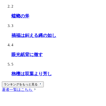
2
蟷螂の斧
3
禍福は糾える縄の如し
4
眼光紙背に徹す
5
栴檀は双葉より芳し
ランキングをもっと見る
著者一覧はこちら