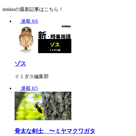
imidasの最新記事はこちら！
連載
8/6
ゾス
イミダス編集部
連載
8/5
骨太な剣士 〜ミヤマクワガタ