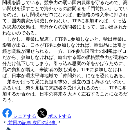
関税を課している。競争力の弱い国内農家を守るためで、高
い関税を課すことで海外からの訪問者を「門前払い」してい
るのだ。もし関税がゼロになれば、低価格の輸入米に押され
て、国内農家が消滅しかねない。TPPに参加すれば、引っ込
み思案の次男は、海外からの訪問者によって、追い出されか
ねないのである。
しかし、農業に配慮してTPPに参加しないと、輸出産業に
影響が出る。日本がTPPに参加しなければ、輸出品には引き
続き関税が課せられる。一方、TPP参加国同士の関税はゼロ
だから、参加しなければ、輸出する際の価格競争力が関税の
分だけ低下してしまう。引っ込み思案の弟をかばうために、
兄の負担が増え、来訪者の数も減る。TPPに参加しなけれ
ば、日本が環太平洋地域で「仲間外れ」になる恐れもある。
弟をかばって兄に負担を求め、孤立の道も辞さないのか。
あるいは、弟を見捨て来訪者を受け入れるのか…。TPPに参
加するか否かは、日本の将来を大きく左右することになるだ
ろう。
シェアする
ポストする
前回の記事
次回の記事