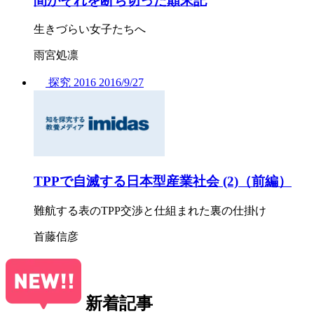
間がそれを断ち切った顛末記
生きづらい女子たちへ
雨宮処凛
探究
2016
2016/
9/27
TPPで自滅する日本型産業社会 (2)（前編）
難航する表のTPP交渉と仕組まれた裏の仕掛け
首藤信彦
新着記事