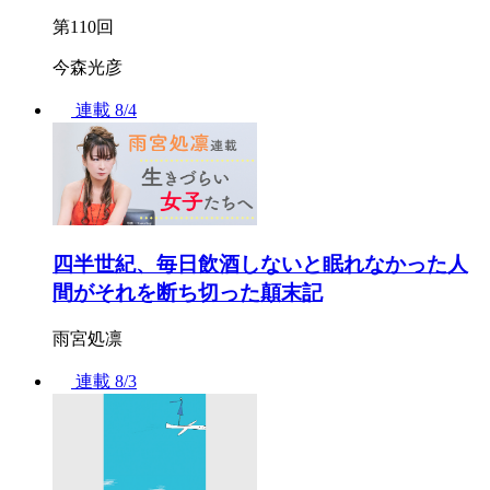
第110回
今森光彦
連載
8/4
四半世紀、毎日飲酒しないと眠れなかった人
間がそれを断ち切った顛末記
雨宮処凛
連載
8/3