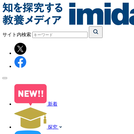
サイト内検索
新着
探究