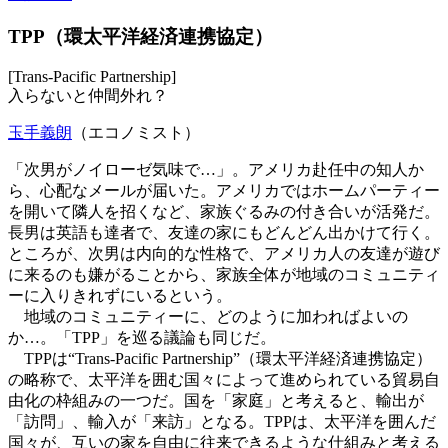
TPP（環太平洋経済連携協定）
[Trans-Pacific Partnership]
入らないと仲間外れ？
玉手義朗
（エコノミスト）
「次男がノイローゼ気味で…」。アメリカ赴任中の知人か
ら、心配なメールが届いた。アメリカではホームパーティー
を開いて隣人を招くなど、家族ぐるみの付き合いが活発だ。
長男は英語も達者で、友達の家にもどんどん出かけて行く。
ところが、次男は内向的な性格で、アメリカ人の友達が遊び
に来るのも嫌がることから、家族全体が地域のコミュニティ
ーに入りきれずにいるという。
地域のコミュニティーに、どのように加わればよいの
か…。「TPP」を巡る議論も同じだ。
TPPは“Trans-Pacific Partnership”（環太平洋経済連携協定）
の略称で、太平洋を囲む国々によって進められている貿易自
由化の枠組みの一つだ。国を「家庭」と考えると、輸出が
「訪問」、輸入が「来訪」となる。TPPは、太平洋を囲んだ
国々が、互いの家を自由に往来できるような仕組みと考える