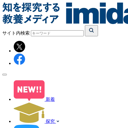
サイト内検索
新着
探究