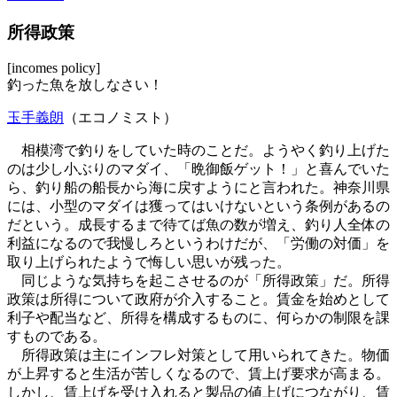
所得政策
[incomes policy]
釣った魚を放しなさい！
玉手義朗
（エコノミスト）
相模湾で釣りをしていた時のことだ。ようやく釣り上げた
のは少し小ぶりのマダイ、「晩御飯ゲット！」と喜んでいた
ら、釣り船の船長から海に戻すようにと言われた。神奈川県
には、小型のマダイは獲ってはいけないという条例があるの
だという。成長するまで待てば魚の数が増え、釣り人全体の
利益になるので我慢しろというわけだが、「労働の対価」を
取り上げられたようで悔しい思いが残った。
同じような気持ちを起こさせるのが「所得政策」だ。所得
政策は所得について政府が介入すること。賃金を始めとして
利子や配当など、所得を構成するものに、何らかの制限を課
すものである。
所得政策は主にインフレ対策として用いられてきた。物価
が上昇すると生活が苦しくなるので、賃上げ要求が高まる。
しかし、賃上げを受け入れると製品の値上げにつながり、賃