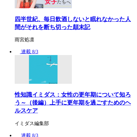
四半世紀、毎日飲酒しないと眠れなかった人
間がそれを断ち切った顛末記
雨宮処凛
連載
8/3
性知識イミダス：女性の更年期について知ろ
う～（後編）上手に更年期を過ごすためのヘ
ルスケア
イミダス編集部
連載
8/3