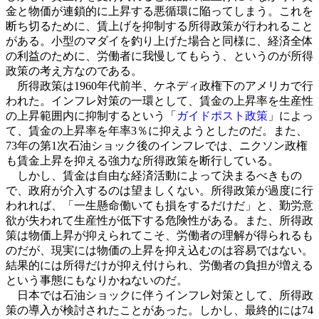
金と物価が連鎖的に上昇する悪循環に陥ってしまう。これを
断ち切るために、賃上げを抑制する所得政策が行われること
がある。小型のマダイを釣り上げた場合と同様に、経済全体
の利益のために、労働者に我慢してもらう、というのが所得
政策の考え方なのである。
所得政策は1960年代前半、ケネディ政権下のアメリカで行
われた。インフレ対策の一環として、賃金の上昇率を生産性
の上昇範囲内に抑制するという「
ガイドポスト政策
」によっ
て、賃金の上昇率を年率3％に抑えようとしたのだ。また、
73年の第1次石油ショック後のインフレでは、ニクソン政権
も賃金上昇を抑える強力な所得政策を断行している。
しかし、賃金は自由な経済活動によって決まるべきもの
で、政府が介入するのは望ましくない。所得政策が過度に行
われれば、「一生懸命働いても損をするだけだ」と、勤労意
欲が失われて生産性が低下する危険性がある。また、所得政
策は物価上昇が抑えられてこそ、労働者の理解が得られるも
のだが、現実には物価の上昇を抑え込むのは容易ではない。
結果的には所得だけが抑え付けられ、労働者の負担が増える
という事態にもなりかねないのだ。
日本では石油ショックに伴うインフレ対策として、所得政
策の導入が検討されたことがあった。しかし、最終的には74