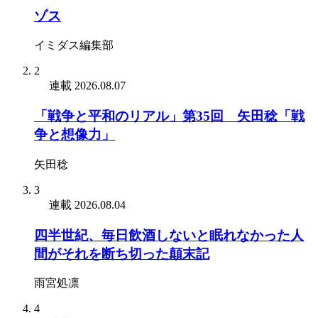
ゾス
イミダス編集部
2
連載
2026.08.07
「戦争と平和のリアル」第35回 矢田稔「戦
争と想像力」
矢田稔
3
連載
2026.08.04
四半世紀、毎日飲酒しないと眠れなかった人
間がそれを断ち切った顛末記
雨宮処凛
4