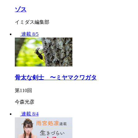
ゾス
イミダス編集部
連載
8/5
骨太な剣士 〜ミヤマクワガタ
第110回
今森光彦
連載
8/4