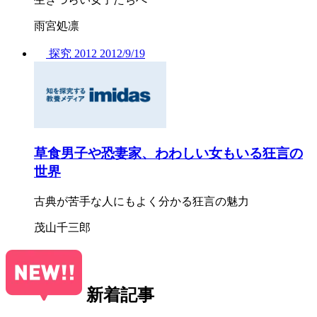
雨宮処凛
探究
2012
2012/
9/19
草食男子や恐妻家、わわしい女もいる狂言の
世界
古典が苦手な人にもよく分かる狂言の魅力
茂山千三郎
新着記事