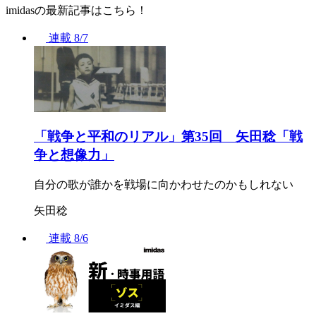
imidasの最新記事はこちら！
連載
8/7
「戦争と平和のリアル」第35回 矢田稔「戦
争と想像力」
自分の歌が誰かを戦場に向かわせたのかもしれない
矢田稔
連載
8/6