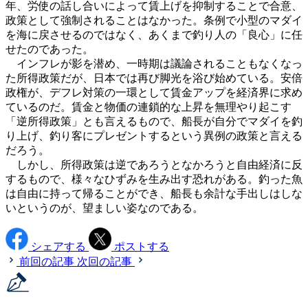
年、労使の話し合いによって賃上げを抑制することで合意、
政策として強制されることはなかった。条例で小型のマダイ
を海に戻させるのではなく、あくまで釣り人の「良心」に任
せたのであった。
インフレが影を潜め、一時期は議論されることもなくなっ
た所得政策だが、日本では再び脚光を浴び始めている。安倍
政権が、デフレ対策の一環として賃金アップを経済界に求め
ているのだ。賃金と物価の連鎖的な上昇を無理やり起こす
「逆所得政策」とも言えるもので、船長が自分でマダイを釣
り上げ、釣り客にプレゼントするという異例の政策と言える
だろう。
しかし、所得政策は逆であろうとなかろうと自由経済に反
するもので、様々なひずみを生み出す恐れがある。釣った魚
は自由に持って帰ることができ、船長も余計な手出しはしな
いというのが、望ましい姿なのである。
シェアする
ポストする
前回の記事
次回の記事