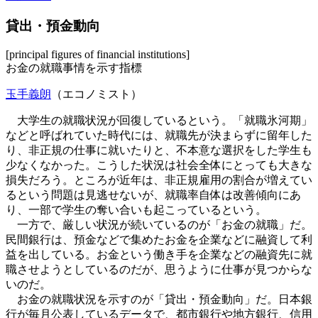
貸出・預金動向
[principal figures of financial institutions]
お金の就職事情を示す指標
玉手義朗
（エコノミスト）
大学生の就職状況が回復しているという。「就職氷河期」
などと呼ばれていた時代には、就職先が決まらずに留年した
り、非正規の仕事に就いたりと、不本意な選択をした学生も
少なくなかった。こうした状況は社会全体にとっても大きな
損失だろう。ところが近年は、非正規雇用の割合が増えてい
るという問題は見逃せないが、就職率自体は改善傾向にあ
り、一部で学生の奪い合いも起こっているという。
一方で、厳しい状況が続いているのが「お金の就職」だ。
民間銀行は、預金などで集めたお金を企業などに融資して利
益を出している。お金という働き手を企業などの融資先に就
職させようとしているのだが、思うように仕事が見つからな
いのだ。
お金の就職状況を示すのが「貸出・預金動向」だ。日本銀
行が毎月公表しているデータで、都市銀行や地方銀行、信用