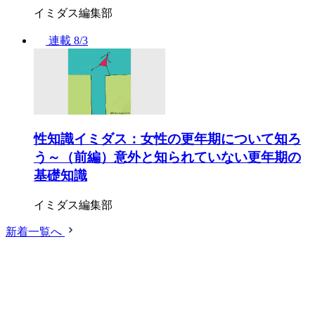
イミダス編集部
連載
8/3
性知識イミダス：女性の更年期について知ろ
う～（前編）意外と知られていない更年期の
基礎知識
イミダス編集部
新着一覧へ