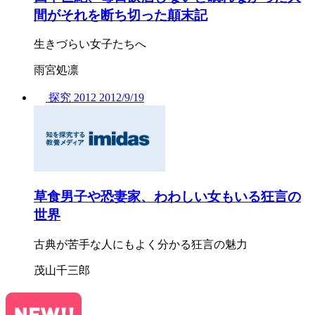
間がそれを断ち切った顛末記
生きづらい女子たちへ
雨宮処凛
探究
2012
2012/
9/19
草食男子や恐妻家、わわしい女もいる狂言の
世界
古典が苦手な人にもよく分かる狂言の魅力
茂山千三郎