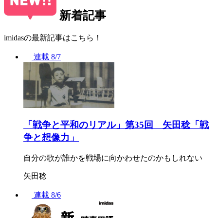
新着記事
imidasの最新記事はこちら！
連載
8/7
「戦争と平和のリアル」第35回 矢田稔「戦
争と想像力」
自分の歌が誰かを戦場に向かわせたのかもしれない
矢田稔
連載
8/6