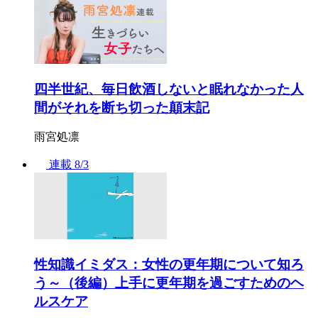
四半世紀、毎日飲酒しないと眠れなかった人
間がそれを断ち切った顛末記
雨宮処凛
連載
8/3
性知識イミダス：女性の更年期について知ろ
う～（後編）上手に更年期を過ごすためのヘ
ルスケア