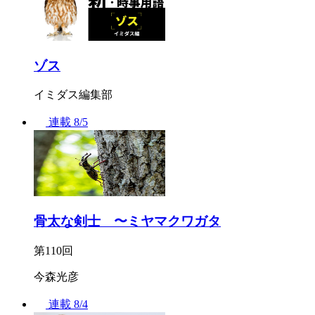
ゾス
イミダス編集部
連載
8/5
骨太な剣士 〜ミヤマクワガタ
第110回
今森光彦
連載
8/4