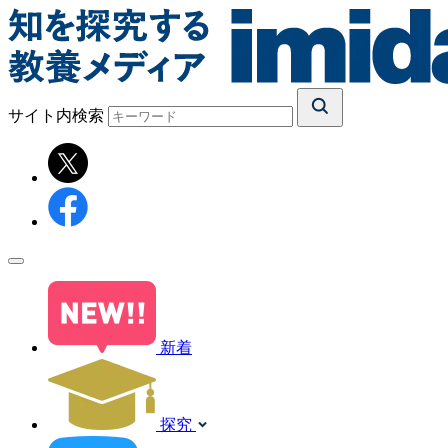
サイト内検索
新着
探究