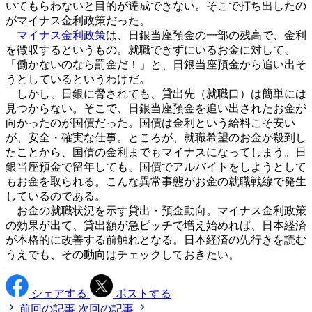
いてもらわないと目的が達成できない。そこで打ち出したの
がマイナス金利政策だった。
マイナス金利政策
は、日銀当座預金の一部の残高で、金利
を徴収するというもの。就職できずにいるお金に対して、
「働かないのなら罰金だ！」と、日銀当座預金から追い出そ
うとしているというわけだ。
しかし、日銀に脅されても、貸出先（就職口）は簡単には
見つからない。そこで、日銀当座預金を追い出されたお金が
向かったのが国債だった。国債は金利という給料こそ安い
が、安全・確実な仕事。ところが、就職希望のお金が殺到し
たことから、国債の金利までもマイナスになってしまう。日
銀当座預金で留年しても、国債でアルバイトをしようとして
もお金を取られる。こんな異常事態がお金の就職戦線で発生
しているのである。
お金の就職状況を示す貸出・預金動向。マイナス金利政策
の効果が出て、貸出額が急ピッチで増え始めれば、日本経済
が本格的に改善する前触れとなる。日本経済の先行きを読む
うえでも、その動向はチェックしておきたい。
シェアする
ポストする
前回の記事
次回の記事