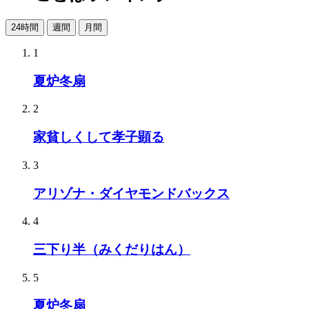
24時間
週間
月間
1
夏炉冬扇
2
家貧しくして孝子顕る
3
アリゾナ・ダイヤモンドバックス
4
三下り半（みくだりはん）
5
夏炉冬扇