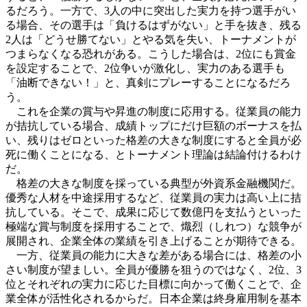
るだろう。一方で、3人の中に突出した実力を持つ選手がい
る場合、その選手は「負けるはずがない」と手を抜き、残る
2人は「どうせ勝てない」とやる気を失い、トーナメントが
つまらなくなる恐れがある。こうした場合は、2位にも賞金
を設定することで、2位争いが激化し、実力のある選手も
「油断できない！」と、真剣にプレーすることになるだろ
う。
これを企業の賞与や昇進の制度に応用する。従業員の能力
が拮抗している場合、成績トップにだけ巨額のボーナスを払
い、残りはゼロといった格差の大きな制度にすると全員が必
死に働くことになる、とトーナメント理論は結論付けるわけ
だ。
格差の大きな制度を採っている典型が外資系金融機関だ。
優秀な人材を中途採用するなど、従業員の実力は高い上に拮
抗している。そこで、成果に応じて数億円を支払うといった
極端な賞与制度を採用することで、熾烈（しれつ）な競争が
展開され、企業全体の業績を引き上げることが期待できる。
一方、従業員の能力に大きな差がある場合には、格差の小
さい制度が望ましい。全員が優勝を狙うのではなく、2位、3
位とそれぞれの実力に応じた目標に向かって働くことで、企
業全体が活性化されるからだ。日本企業は終身雇用制を基本