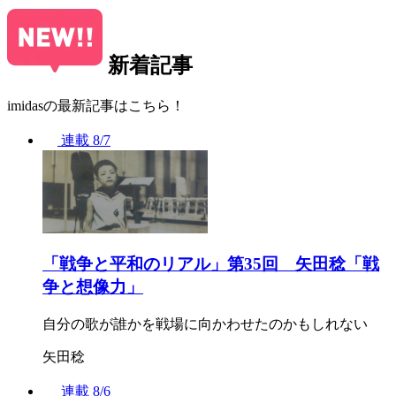
新着記事
imidasの最新記事はこちら！
連載
8/7
「戦争と平和のリアル」第35回 矢田稔「戦
争と想像力」
自分の歌が誰かを戦場に向かわせたのかもしれない
矢田稔
連載
8/6