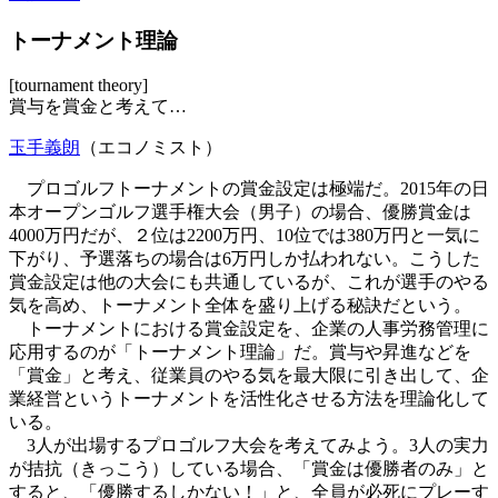
トーナメント理論
[tournament theory]
賞与を賞金と考えて…
玉手義朗
（エコノミスト）
プロゴルフトーナメントの賞金設定は極端だ。2015年の日
本オープンゴルフ選手権大会（男子）の場合、優勝賞金は
4000万円だが、２位は2200万円、10位では380万円と一気に
下がり、予選落ちの場合は6万円しか払われない。こうした
賞金設定は他の大会にも共通しているが、これが選手のやる
気を高め、トーナメント全体を盛り上げる秘訣だという。
トーナメントにおける賞金設定を、企業の人事労務管理に
応用するのが「トーナメント理論」だ。賞与や昇進などを
「賞金」と考え、従業員のやる気を最大限に引き出して、企
業経営というトーナメントを活性化させる方法を理論化して
いる。
3人が出場するプロゴルフ大会を考えてみよう。3人の実力
が拮抗（きっこう）している場合、「賞金は優勝者のみ」と
すると、「優勝するしかない！」と、全員が必死にプレーす