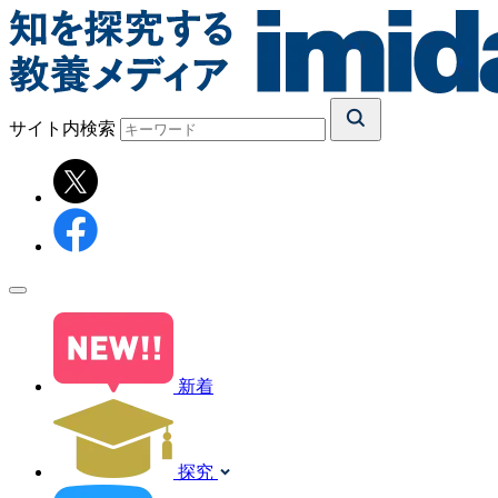
サイト内検索
新着
探究