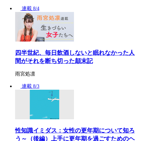
連載
8/4
四半世紀、毎日飲酒しないと眠れなかった人
間がそれを断ち切った顛末記
雨宮処凛
連載
8/3
性知識イミダス：女性の更年期について知ろ
う～（後編）上手に更年期を過ごすためのヘ