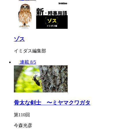
ゾス
イミダス編集部
連載
8/5
骨太な剣士 〜ミヤマクワガタ
第110回
今森光彦