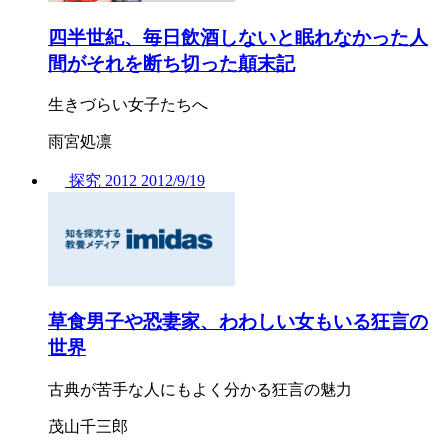
四半世紀、毎日飲酒しないと眠れなかった人
間がそれを断ち切った顛末記
生きづらい女子たちへ
雨宮処凛
探究
2012
2012/
9/19
草食男子や恐妻家、わわしい女もいる狂言の
世界
古典が苦手な人にもよく分かる狂言の魅力
茂山千三郎