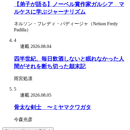
【弟子が語る】ノーベル賞作家ガルシア゠マ
ルケスに学ぶジャーナリズム
ネルソン・フレディ・パディージャ（Nelson Fredy
Padilla）
4
連載
2026.08.04
四半世紀、毎日飲酒しないと眠れなかった人
間がそれを断ち切った顛末記
雨宮処凛
5
連載
2026.08.05
骨太な剣士 〜ミヤマクワガタ
今森光彦