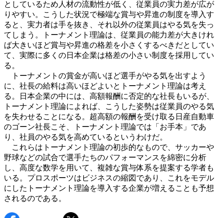
としているため人材の流動性が低く、従業員の実力差が広が
りやすい。こうした状況で極端な賞与や昇進の制度を導入す
ると、実力者は手を抜き、それ以外の従業員はやる気を失っ
てしまう。トーナメント理論は、従業員の能力差が大きけれ
ば大きいほど賞与や昇進の格差を小さくするべきだとしてい
て、実際に多くの日本企業は格差の小さい制度を採用してい
る。
トーナメントの賞金が高いほど選手がやる気を出すよう
に、社長の給料は高いほどよいとトーナメント理論は考え
る。日本企業の中には、高額報酬に否定的な社長もいるが、
トーナメント理論によれば、こうした姿勢は従業員のやる気
を失わせることになる。超高額の報酬を受け取る日産自動車
のゴーン社長こそ、トーナメント理論では「お手本」であ
り、社員のやる気を高めているというわけだ。
これらはトーナメント理論の初歩的なもので、サッカーや
野球などの試合で選手たちのパフォーマンスを綿密に分析
し、高度な数学を用いて、複雑な賞与体系を提案する学者も
いる。プロスポーツはビジネスの縮図であり、これをモデル
にしたトーナメント理論を導入する企業が増えることも予想
されるのである。