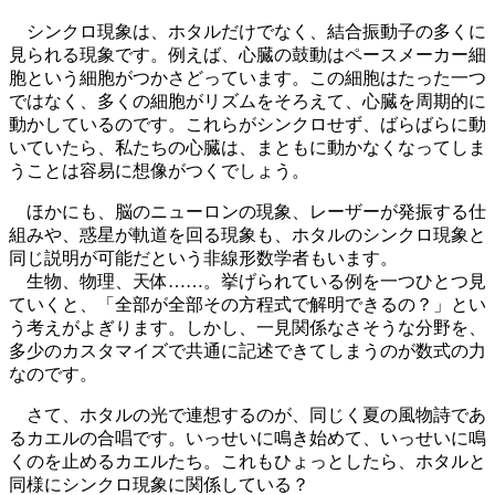
シンクロ現象は、ホタルだけでなく、結合振動子の多くに
見られる現象です。例えば、心臓の鼓動はペースメーカー細
胞という細胞がつかさどっています。この細胞はたった一つ
ではなく、多くの細胞がリズムをそろえて、心臓を周期的に
動かしているのです。これらがシンクロせず、ばらばらに動
いていたら、私たちの心臓は、まともに動かなくなってしま
うことは容易に想像がつくでしょう。
ほかにも、脳のニューロンの現象、レーザーが発振する仕
組みや、惑星が軌道を回る現象も、ホタルのシンクロ現象と
同じ説明が可能だという非線形数学者もいます。
生物、物理、天体……。挙げられている例を一つひとつ見
ていくと、「全部が全部その方程式で解明できるの？」とい
う考えがよぎります。しかし、一見関係なさそうな分野を、
多少のカスタマイズで共通に記述できてしまうのが数式の力
なのです。
さて、ホタルの光で連想するのが、同じく夏の風物詩であ
るカエルの合唱です。いっせいに鳴き始めて、いっせいに鳴
くのを止めるカエルたち。これもひょっとしたら、ホタルと
同様にシンクロ現象に関係している？