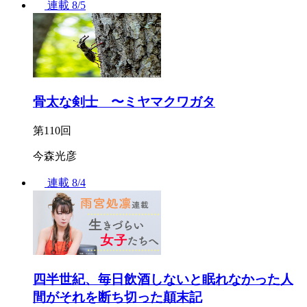
連載
8/5
骨太な剣士 〜ミヤマクワガタ
第110回
今森光彦
連載
8/4
四半世紀、毎日飲酒しないと眠れなかった人
間がそれを断ち切った顛末記