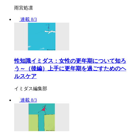
雨宮処凛
連載
8/3
性知識イミダス：女性の更年期について知ろ
う～（後編）上手に更年期を過ごすためのヘ
ルスケア
イミダス編集部
連載
8/3