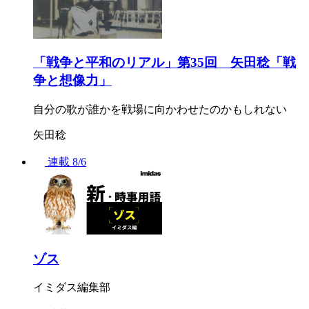
「戦争と平和のリアル」第35回 矢田稔「戦
争と想像力」
自分の歌が誰かを戦場に向かわせたのかもしれない
矢田稔
連載
8/6
ゾス
イミダス編集部