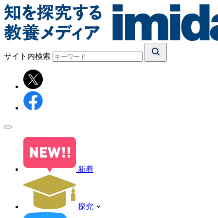
サイト内検索
新着
探究