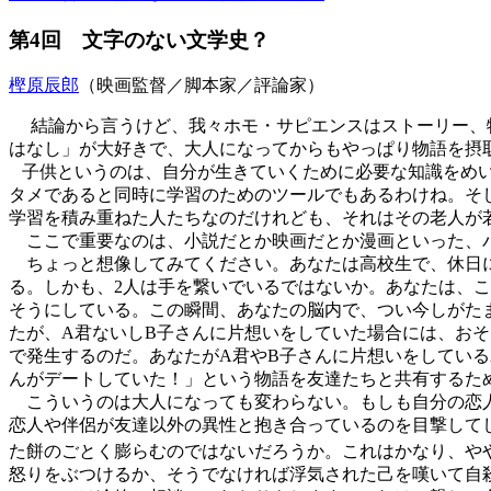
第4回 文字のない文学史？
樫原辰郎
（映画監督／脚本家／評論家）
結論から言うけど、我々ホモ・サピエンスはストーリー、物
はなし」が大好きで、大人になってからもやっぱり物語を摂
子供というのは、自分が生きていくために必要な知識をめい
タメであると同時に学習のためのツールでもあるわけね。そ
学習を積み重ねた人たちなのだけれども、それはその老人が
ここで重要なのは、小説だとか映画だとか漫画といった、パ
ちょっと想像してみてください。あなたは高校生で、休日に
る。しかも、2人は手を繋いでいるではないか。あなたは、こ
そうにしている。この瞬間、あなたの脳内で、つい今しがた
たが、A君ないしB子さんに片想いをしていた場合には、お
で発生するのだ。あなたがA君やB子さんに片想いをしてい
んがデートしていた！」という物語を友達たちと共有するた
こういうのは大人になっても変わらない。もしも自分の恋人
恋人や伴侶が友達以外の異性と抱き合っているのを目撃して
た餅のごとく膨らむのではないだろうか。これはかなり、や
怒りをぶつけるか、そうでなければ浮気された己を嘆いて自