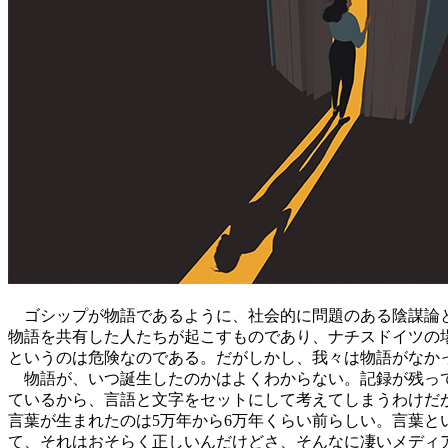
ゴシップが物語であるように、社会的に問題のある陰謀論と
物語を共有した人たちが起こすものであり、ナチスドイツの
というのは危険なのである。だがしかし、我々は物語がなか
物語が、いつ誕生したのかはよくわからない。記録が残って
ているから、言語と文字をセットにして考えてしまうわけだが
言葉が生まれたのは5万年から6万年くらい前らしい。言葉
て、それはおそらく正しいんだけどさ、そんなに凄いメディ