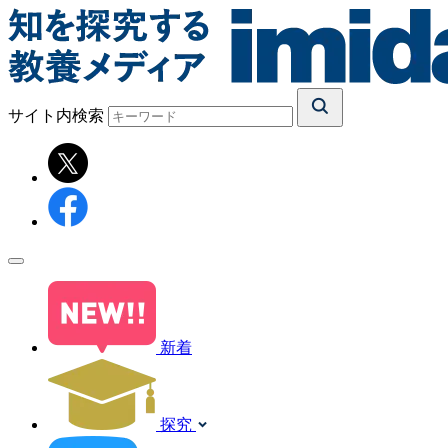
サイト内検索
新着
探究