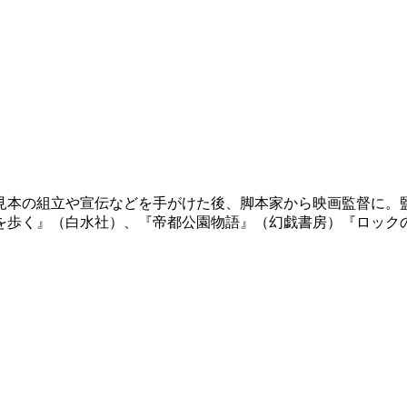
成見本の組立や宣伝などを手がけた後、脚本家から映画監督に。
を歩く』（白水社）、『帝都公園物語』（幻戯書房）『ロック