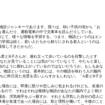
物語ジャンキーであります。我々は、幼い子供の頃から「お
足を運んだり、通勤電車の中で文庫本を読んだりしている。
通じて、様々な情報を学習する。つまり、物語というのはエン
の学習は続く。若い人たちから頼りにされる老人というのは、
吸収してきたからだ。
君とB子さんが、連れ立って歩いているのを目撃したとす
あなたが見ていることには気がついていなくて、やたらと楽し
泡のように膨れ上がっているのではないだろうか。もしもあな
か。物語というのは、基本的には、その物語を味わう人の脳内
ちに昨日見た光景を言いふらすかもしれない。「A君とB子さ
た場合には、即座に怒りや悲しみに包まれるけれども、友達の
あるので、それはそれは複雑な物語があなたの脳内でよく焼け
場合、浮気相手をぶっ殺すか、それとも浮気した自分の恋人に
事者が友達であった場合には、割と理性が働いて、今後のこと