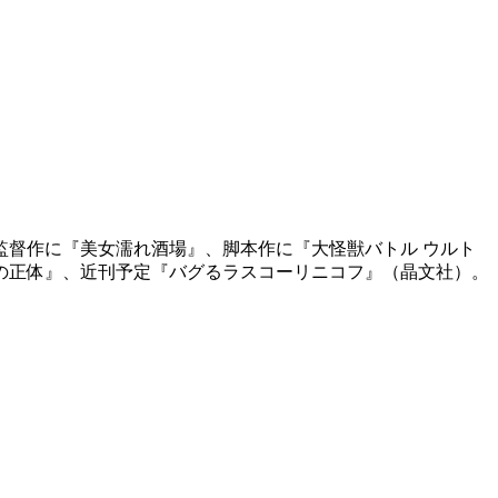
監督作に『美女濡れ酒場』、脚本作に『大怪獣バトル ウルト
の正体』、近刊予定『バグるラスコーリニコフ』（晶文社）。