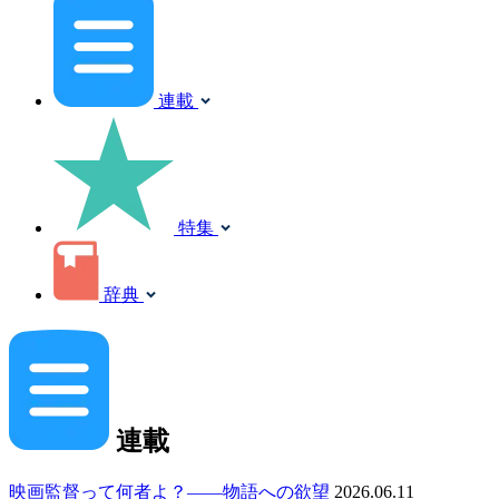
連載
特集
辞典
連載
映画監督って何者よ？――物語への欲望
2026.06.11