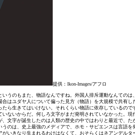
提供：Ikon-Images/アフロ
いうのもまた、物語なんですね。外国人排斥運動なんてのは
場合はユダヤ人について偏った見方（物語）を大規模で共有し
ったら生きてはいけない。それくらい物語に依存しているので
いないからだ。何しろ文字がまだ発明されていなかった。現
、文字が誕生したのは人類の歴史の中ではわりと最近で、たか
というのは、史上最強のメディアで、ホモ・サピエンスは言語を
アがいきなり生まれるわけはなくて、おそらくはネアンデルタ