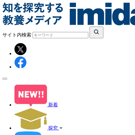
サイト内検索
新着
探究