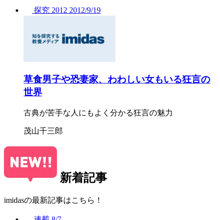
探究
2012
2012/
9/19
草食男子や恐妻家、わわしい女もいる狂言の
世界
古典が苦手な人にもよく分かる狂言の魅力
茂山千三郎
新着記事
imidasの最新記事はこちら！
連載
8/7