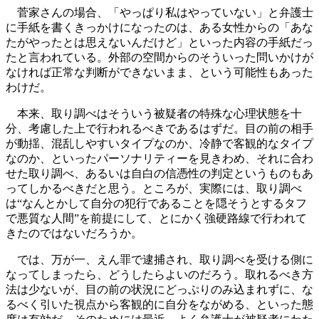
菅家さんの場合、「やっぱり私はやっていない」と弁護士
に手紙を書くきっかけになったのは、ある女性からの「あな
たがやったとは思えないんだけど」といった内容の手紙だっ
たと言われている。外部の空間からのそういった問いかけが
なければ正常な判断ができないまま、という可能性もあった
わけだ。
本来、取り調べはそういう被疑者の特殊な心理状態を十
分、考慮した上で行われるべきであるはずだ。目の前の相手
が動揺、混乱しやすいタイプなのか、冷静で客観的なタイプ
なのか、といったパーソナリティーを見きわめ、それに合わ
せた取り調べ、あるいは自白の信憑性の判定というものもあ
ってしかるべきだと思う。ところが、実際には、取り調べ
は“なんとかして自分の犯行であることを隠そうとするタフ
で悪質な人間”を前提にして、とにかく強硬路線で行われて
きたのではないだろうか。
では、万が一、えん罪で逮捕され、取り調べを受ける側に
なってしまったら、どうしたらよいのだろう。取れるべき方
法は少ないが、目の前の状況にどっぷりのみ込まれずに、な
るべく引いた視点から客観的に自分をながめる、といった態