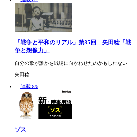
「戦争と平和のリアル」第35回 矢田稔「戦
争と想像力」
自分の歌が誰かを戦場に向かわせたのかもしれない
矢田稔
連載
8/6
ゾス