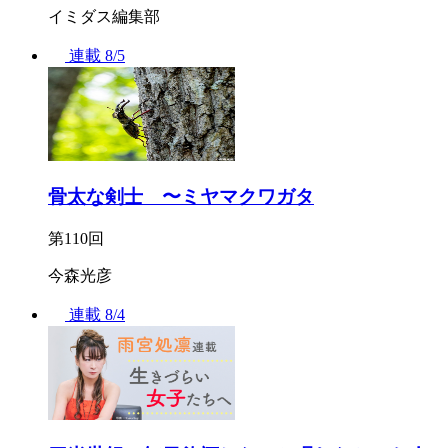
イミダス編集部
連載
8/5
骨太な剣士 〜ミヤマクワガタ
第110回
今森光彦
連載
8/4