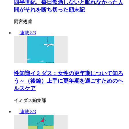
四半世紀、毎日飲酒しないと眠れなかった人
間がそれを断ち切った顛末記
雨宮処凛
連載
8/3
性知識イミダス：女性の更年期について知ろ
う～（後編）上手に更年期を過ごすためのヘ
ルスケア
イミダス編集部
連載
8/3