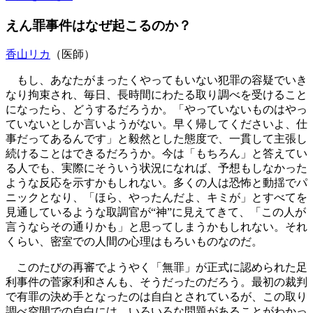
えん罪事件はなぜ起こるのか？
香山リカ
（医師）
もし、あなたがまったくやってもいない犯罪の容疑でいき
なり拘束され、毎日、長時間にわたる取り調べを受けること
になったら、どうするだろうか。「やっていないものはやっ
ていないとしか言いようがない。早く帰してくださいよ、仕
事だってあるんです」と毅然とした態度で、一貫して主張し
続けることはできるだろうか。今は「もちろん」と答えてい
る人でも、実際にそういう状況になれば、予想もしなかった
ような反応を示すかもしれない。多くの人は恐怖と動揺でパ
ニックとなり、「ほら、やったんだよ、キミが」とすべてを
見通しているような取調官が“神”に見えてきて、「この人が
言うならその通りかも」と思ってしまうかもしれない。それ
くらい、密室での人間の心理はもろいものなのだ。
このたびの再審でようやく「無罪」が正式に認められた足
利事件の菅家利和さんも、そうだったのだろう。最初の裁判
で有罪の決め手となったのは自白とされているが、この取り
調べ空間での自白には、いろいろな問題があることがわかっ