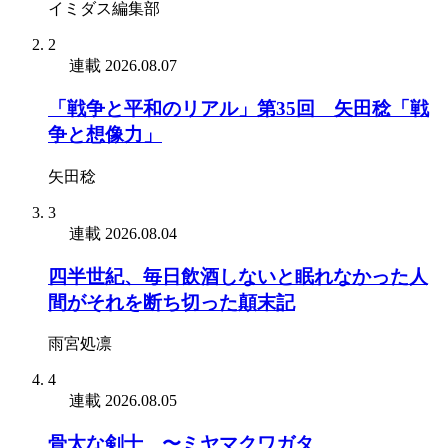
イミダス編集部
2
連載
2026.08.07
「戦争と平和のリアル」第35回 矢田稔「戦
争と想像力」
矢田稔
3
連載
2026.08.04
四半世紀、毎日飲酒しないと眠れなかった人
間がそれを断ち切った顛末記
雨宮処凛
4
連載
2026.08.05
骨太な剣士 〜ミヤマクワガタ