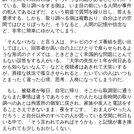
ている。取り調べをする側は、いま目の前にいる人間が事件
の犯人であるはずだ、という前提で質問を繰り出し、答えを
要求する。しかも、取り調べる側は複数おり、自分はその空
間ではひとりぼっちだ。そうなると、人間の記憶や信念な
ど、非常に簡単にゆがんでしまう。
「そんなバカな」と言う人は、テレビのクイズ番組を思い出
してほしい。回答者が高い台の上にひとりで座らせられるよ
うな形式のクイズでは、ときどきごく常識的な問題にとんで
もない誤答をする人がいる。「大学の先生が１年が何日ある
かも知らないなんて」などと視聴者はあきれて大笑いする
が、異様な状況で孤立させられると、たいていの人はいつも
とまったく違った心境、思考、人格になってしまうのだ。
もし、被疑者が毎日、自宅に帰り、そこから取調室に通う
ならまた事情は違うであろうが、その人たちは長時間の取り
調べのあとは拘置所の個室に戻され、家族や友人と電話をす
ることさえできないまま、夜をすごす。「おまえがやったん
だろう」と自分以外のすべての人が思っている空間に何日も
いる中で、「そう言われてみればそうかも」と記憶が書き換
えられても少しもおかしくない。