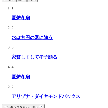
1
夏炉冬扇
2
水は方円の器に随う
3
家貧しくして孝子顕る
4
夏炉冬扇
5
アリゾナ・ダイヤモンドバックス
ランキングをもっと見る