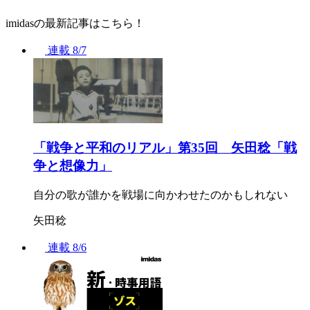
imidasの最新記事はこちら！
連載
8/7
「戦争と平和のリアル」第35回 矢田稔「戦
争と想像力」
自分の歌が誰かを戦場に向かわせたのかもしれない
矢田稔
連載
8/6