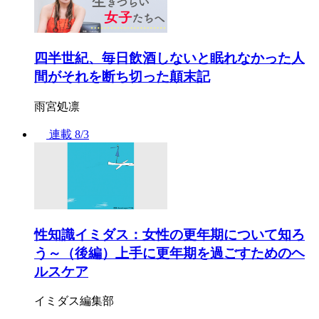
四半世紀、毎日飲酒しないと眠れなかった人
間がそれを断ち切った顛末記
雨宮処凛
連載
8/3
性知識イミダス：女性の更年期について知ろ
う～（後編）上手に更年期を過ごすためのヘ
ルスケア
イミダス編集部