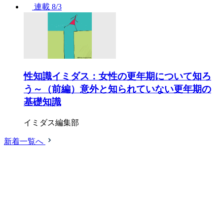
連載
8/3
性知識イミダス：女性の更年期について知ろ
う～（前編）意外と知られていない更年期の
基礎知識
イミダス編集部
新着一覧へ