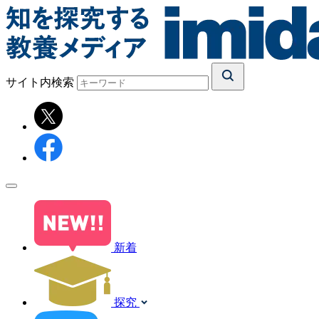
サイト内検索
新着
探究