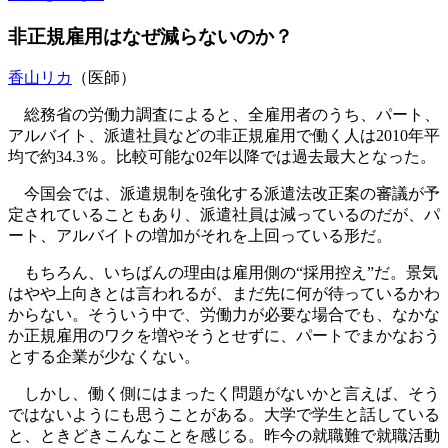
非正規雇用はなぜ減らないのか？
香山リカ
（医師）
総務省の労働力調査によると、全雇用者のうち、パート、
アルバイト、派遣社員などの非正規雇用で働く人は2010年平
均で約34.3％。比較可能な02年以降では過去最大となった。
今国会では、派遣規制を強化する派遣法改正案の審議が予
定されていることもあり、派遣社員は減っているのだが、パ
ート、アルバイトの増加がそれを上回っている形だ。
もちろん、いちばんの理由は雇用側の“採用控え”だ。景気
はやや上向きとは言われるが、まだ先に何が待っているかわ
からない。そういう中で、労働力が必要な場合でも、なかな
か正規雇用のワクを増やそうとせずに、パートでまかなおう
とする企業が少なくない。
しかし、働く側にはまったく問題がないかと言えば、そう
ではないようにも思うことがある。大学で学生と話している
と、ときどきこんなことを感じる。昨今の就職難で就職活動