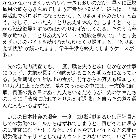
がなかなかうまくいかないケースも多いのだが、早々に正規
雇用の道をあきらめてしまう若者がいるのだ。彼らは、「就
職活動でボロボロになったから、とりあえず休みたい」と言
う。そして、いったん「とりあえず休んで」しまうと、そこ
から戦線復帰をするのはかなりむずかしくなる。そのうち卒
業が近づき、「とりあえずパートで経験を積んで」「とりあ
えずいまのバイトを続けながらゆっくり探す」と、“とりあ
えず状態”が続いたまま、学生生活を終えてしまうケースが
多い。
先の労働力調査でも、一度、職を失うと次になかなか仕事
につけず、失業が長引く傾向があることが明らかになってい
る。失業期間が１年以上の者が、前年から26万人も増加して
121万人に上ったのだ。職を失った者の中には、一方的に解
雇、倒産の憂き目にあった人もいるだろうが、先の学生たち
のように「激務に疲れてとりあえず退職」と自らその道を選
んだ人もいるはずだ。
いまの日本社会の場合、一度、就職活動あるいは正社員と
しての労働のレールからはずれてしまうと、再びそこに戻る
のは非常にむずかしくなる。バイトやアルバイトなどの非正
規労働はキャリアとしてはカウントされないので、いざ「正