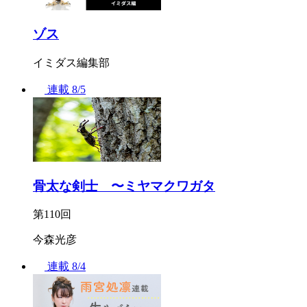
ゾス
イミダス編集部
連載
8/5
骨太な剣士 〜ミヤマクワガタ
第110回
今森光彦
連載
8/4