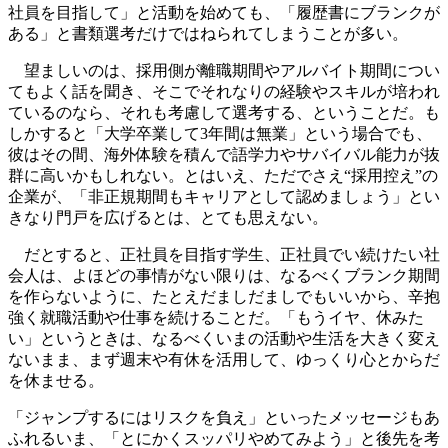
社員を目指して」と活動を始めても、「履歴書にブランクが
ある」と書類選考だけではねられてしまうことが多い。
望ましいのは、採用側が離職期間やアルバイト期間につい
てもよく話を聞き、そこでそれなりの経験やスキルが培われ
ているのなら、それも考慮して選考する、ということだ。も
しかすると「大学卒業して3年間は無業」という場合でも、
彼はその間、海外体験を積んで語学力やサバイバル能力が抜
群に高いかもしれない。とはいえ、ただでさえ“採用控え”の
企業が、「非正規期間もキャリアとして認めましょう」とい
きなり門戸を広げるとは、とても思えない。
だとすると、正社員を目指す学生、正社員でい続けたい社
会人は、よほどの事情がない限りは、なるべくブランク期間
を作らないように、たとえだましだましでもいいから、辛抱
強く就職活動や仕事を続けることだ。「もうイヤ、休みた
い」というときは、なるべくいまの活動や生活を大きく変え
ないまま、まず週末や有休を活用して、ゆっくり心とからだ
を休ませる。
「ジャンプするにはリスクを負え」といったメッセージもあ
ふれるいま、「とにかくスッパリやめてみよう」と後先を考