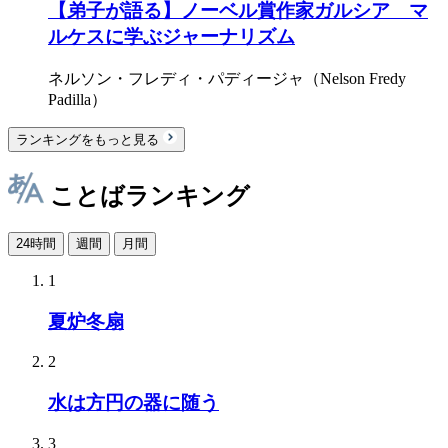
【弟子が語る】ノーベル賞作家ガルシア゠マ
ルケスに学ぶジャーナリズム
ネルソン・フレディ・パディージャ（Nelson Fredy
Padilla）
ランキングをもっと見る
ことばランキング
24時間
週間
月間
1
夏炉冬扇
2
水は方円の器に随う
3