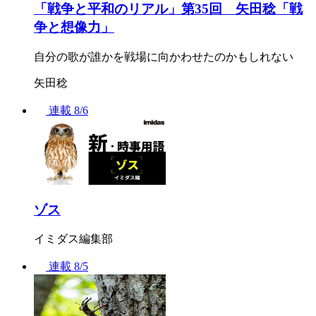
「戦争と平和のリアル」第35回 矢田稔「戦
争と想像力」
自分の歌が誰かを戦場に向かわせたのかもしれない
矢田稔
連載
8/6
ゾス
イミダス編集部
連載
8/5