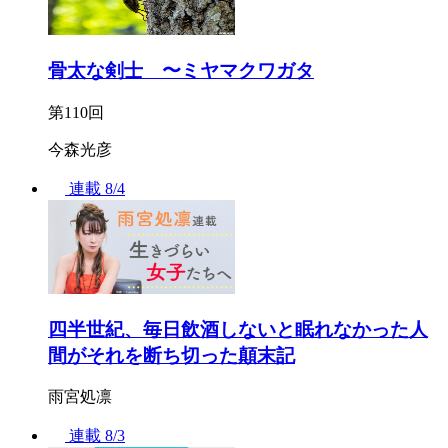
骨太な剣士 〜ミヤマクワガタ
第110回
今森光彦
連載
8/4
四半世紀、毎日飲酒しないと眠れなかった人
間がそれを断ち切った顛末記
雨宮処凛
連載
8/3