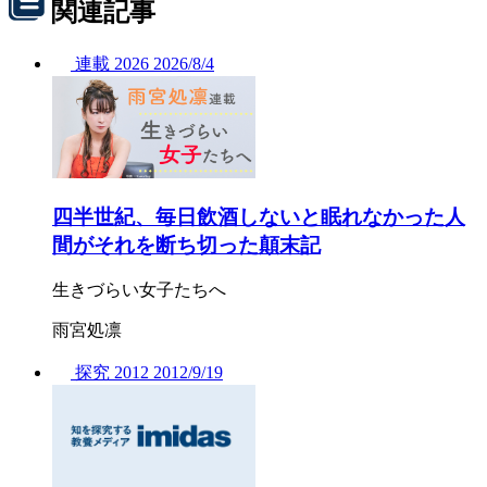
関連記事
連載
2026
2026/
8/4
四半世紀、毎日飲酒しないと眠れなかった人
間がそれを断ち切った顛末記
生きづらい女子たちへ
雨宮処凛
探究
2012
2012/
9/19