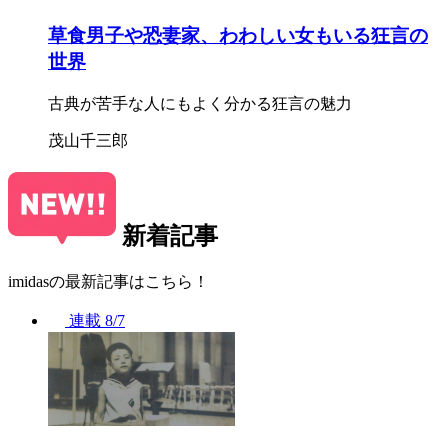
草食男子や恐妻家、わわしい女もいる狂言の
世界
古典が苦手な人にもよく分かる狂言の魅力
茂山千三郎
新着記事
imidasの最新記事はこちら！
連載
8/7