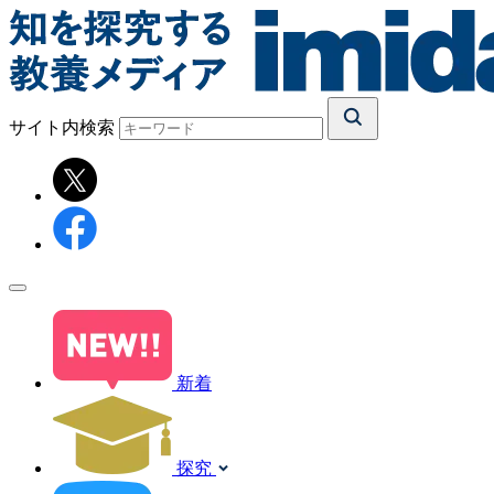
サイト内検索
新着
探究