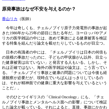
原発事故はなぜ不安を与えるのか？
香山リカ
（医師）
今年は奇しくも、チェルノブイリ原子力発電所の事故が起
きた1986年から25年の節目に当たる年だ。ヨーロッパやアメ
リカの医学雑誌の中には、改めて事故による健康被害を検証
する特集を組んだり論文を載せたりしているものが目立つ。
日本の有識者の中には、「チェルノブイリは日本の何倍も
の規模の事故だったのに、子どもの甲状腺がん以外、目立っ
た健康被害は出ていない」と発言する人もいる。しかし、そ
れは正確ではない。海外の医学雑誌や論文は、こう言ってい
る。「チェルノブイリ事故と健康の問題については今後も経
過観察が必要だが、現時点でいちばんはっきりしているの
は、それが精神面での健康に重大な影響を与えているという
ことだ」。
そのひとつイギリスの「Clinical Oncology」にも、「チェ
ルノブイリ事故とメンタルヘルス面への影響」について検証
した論文が載っている。それによると、直接、事故にかかわ