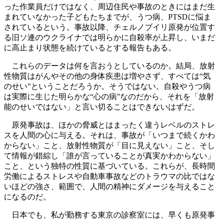
った作業員だけではなく、周辺住民や事故のときにはまだ生
まれていなかった子どもたちまでが、うつ病、PTSDに悩ま
されているという。事故以降、チェルノブイリ原発が位置す
る旧ソ連のウクライナでは明らかに自殺率が上昇し、いまだ
に高止まり状態を続けているとする報告もある。
これらのデータは何を言おうとしているのか。結局、放射
性物質はがんやその他の身体疾患は増やさず、すべては“気
のせい”ということだろうか。そうではない。自殺やうつ病
は実際に生じた明らかな“心の病”なのだから、それを「放射
能のせいではない」と言い切ることはできないはずだ。
原発事故は、ほかの脅威とはまったく違うレベルのストレ
スを人間の心に与える。それは、事故が「いつまで続くかわ
からない」こと、放射性物質が「目に見えない」こと、そし
て情報が錯綜し「誰が言っていることが真実かわからない」
こと、という独特の性質に基づいている。これらが、長時間
労働によるストレスや自動車事故などのトラウマの比ではな
いほどの強さ、範囲で、人間の精神にダメージを与えること
になるのだ。
日本でも、私が勤務する東京の診察室には、早くも原発事