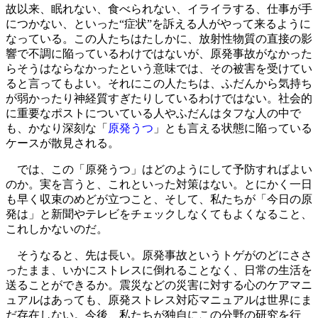
故以来、眠れない、食べられない、イライラする、仕事が手
につかない、といった“症状”を訴える人がやって来るように
なっている。この人たちはたしかに、放射性物質の直接の影
響で不調に陥っているわけではないが、原発事故がなかった
らそうはならなかったという意味では、その被害を受けてい
ると言ってもよい。それにこの人たちは、ふだんから気持ち
が弱かったり神経質すぎたりしているわけではない。社会的
に重要なポストについている人やふだんはタフな人の中で
も、かなり深刻な「
原発うつ
」とも言える状態に陥っている
ケースが散見される。
では、この「原発うつ」はどのようにして予防すればよい
のか。実を言うと、これといった対策はない。とにかく一日
も早く収束のめどが立つこと、そして、私たちが「今日の原
発は」と新聞やテレビをチェックしなくてもよくなること、
これしかないのだ。
そうなると、先は長い。原発事故というトゲがのどにささ
ったまま、いかにストレスに倒れることなく、日常の生活を
送ることができるか。震災などの災害に対する心のケアマニ
ュアルはあっても、原発ストレス対応マニュアルは世界にま
だ存在しない。今後、私たちが独自にこの分野の研究を行