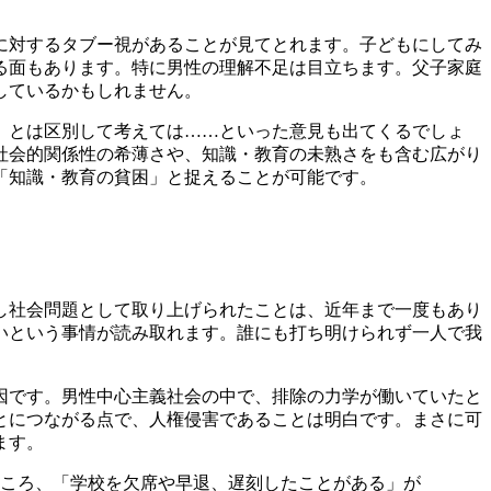
に対するタブー視があることが見てとれます。子どもにしてみ
る面もあります。特に男性の理解不足は目立ちます。父子家庭
しているかもしれません。
」とは区別して考えては……といった意見も出てくるでしょ
社会的関係性の希薄さや、知識・教育の未熟さをも含む広がり
「知識・教育の貧困」と捉えることが可能です。
し社会問題として取り上げられたことは、近年まで一度もあり
いという事情が読み取れます。誰にも打ち明けられず一人で我
因です。男性中心主義社会の中で、排除の力学が働いていたと
とにつながる点で、人権侵害であることは明白です。まさに可
ます。
ころ、「学校を欠席や早退、遅刻したことがある」が