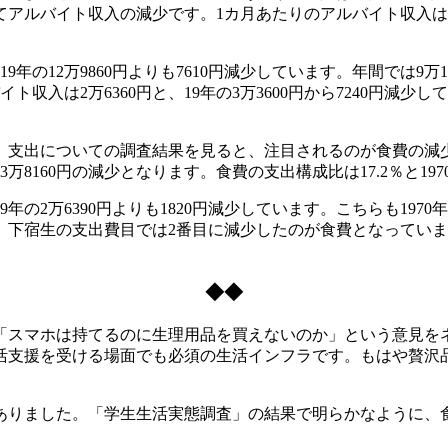
ルバイト収入の減少です。1カ月あたりのアルバイト収入は3万76
19年の12万9860円よりも7610円減少しています。年間では
入は2万6360円と、19年の3万3600円から7240円減少
出についての調査結果を見ると、注目されるのが食費の減少です
は3万8160円の減少となります。食費の支出構成比は17.2％と1
19年の2万6390円よりも1820円減少しています。こちらも1
し、下宿生の支出費目では2番目に減少したのが食費となってい
◆◆
スマホは持てるのに生理用品を買えないのか」という意見を
活支援を受ける場面でも必須の生活インフラです。もはや贅沢
ありました。「学生生活実態調査」の結果で明らかなように、