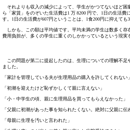
それよりも収入の減少によって、学生がかつてないほど困
ら「家賃」をのぞいた生活費は1 万 8200 円で、1日の生活費
す。1日の生活費が607円ということは、1食200円に抑えても
しかも、この額は平均値です。平均未満の学生は数多く存在
費用負担が、多くの学生に重くのしかかっているという現実
この問題が第二に提起したのは、生理についての理解不足や
ました。
「家計を管理している夫が生理用品の購入を許してくれない
「初潮を迎えたけど恥ずかしくて親に言えない」
「小・中学生の頃、親に生理用品を買ってもらえなかった」
「父親に初潮があった事を知られたくない。絶対に父親に伝
「母親に生理を汚いと言われた」