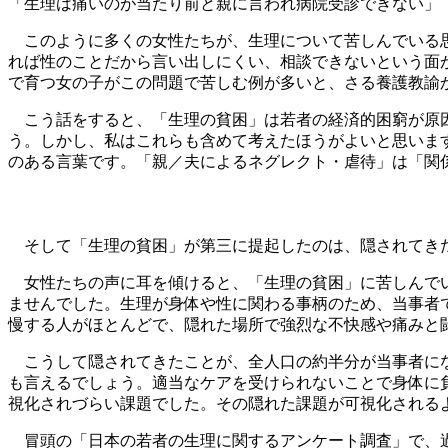
「生理は痛いのが当たり前と親に言われ病院受診できない」
このように多くの女性たちが、生理について苦しんでいる思
れば性のことだから言い出しにくい、相談できないという面
で育つ女の子がこの問題で苦しむ例が多いと、さる養護教諭
こう話をすると、「生理の貧困」は若者の経済的困窮が原因
う。しかし、私はこれらも含めて考えたほうがよいと思いま
のある言葉です。「親／夫によるネグレクト・虐待」は「関
そして「生理の貧困」が第三に提起したのは、隠されてき
女性たちの声に耳を傾けると、「生理の貧困」に苦しんでい
ませんでした。生理が身体や性に関わる事柄のため、当事者
慢する人がほとんどで、隠れた場所で強烈な不快感や痛みと
こうして隠されてきたことが、全人口の約半分が当事者にな
も言えるでしょう。適当なケアを受けられないことで身体に
視化されづらい課題でした。その隠れた課題が可視化される
冒頭の「日本の若者の生理に関するアンケート調査」で、過