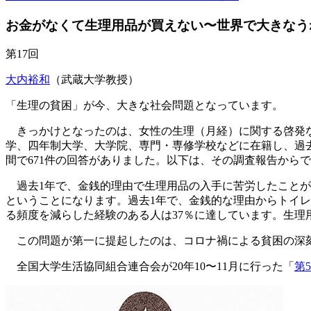
お金がなくて生理用品が買えない〜世界で大きなう
第17回
大内裕和
（武蔵大学教授）
「生理の貧困」が今、大きな社会問題となっています。
きっかけとなったのは、女性の生理（月経）に関する啓発な
学、四年制大学、大学院、専門・専修学校などに在籍し、過去1
間で671件の回答がありました。以下は、その調査報告から
過去1年で、金銭的理由で生理用品の入手に苦労したことがあ
ということになります。過去1年で、金銭的な理由からトイレ
る頻度を減らした経験のある人は37％に達しています。生
この問題が第一に提起したのは、コロナ禍による貧困の深
全国大学生活協同組合連合会が20年10〜11月に行った「
第