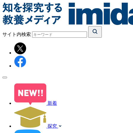
サイト内検索
新着
探究