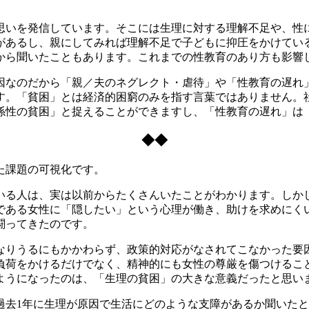
いを発信しています。そこには生理に対する理解不足や、性
があるし、親にしてみれば理解不足で子どもに抑圧をかけてい
から聞いたこともあります。これまでの性教育のあり方も影響
なのだから「親／夫のネグレクト・虐待」や「性教育の遅れ
す。「貧困」とは経済的困窮のみを指す言葉ではありません。
係性の貧困」と捉えることができますし、「性教育の遅れ」は
◆◆
た課題の可視化です。
る人は、実は以前からたくさんいたことがわかります。しか
である女性に「隠したい」という心理が働き、助けを求めにく
闘ってきたのです。
りうるにもかかわらず、政策的対応がなされてこなかった要
負荷をかけるだけでなく、精神的にも女性の尊厳を傷つけるこ
ようになったのは、「生理の貧困」の大きな意義だったと思い
去1年に生理が原因で生活にどのような支障があるか聞いたと