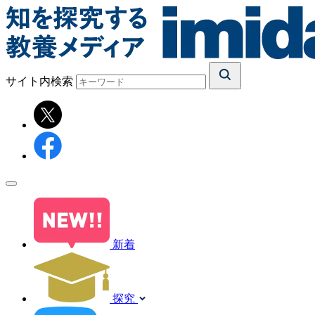
サイト内検索
新着
探究