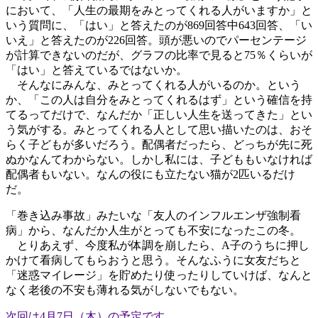
において、「人生の最期をみとってくれる人がいますか」と
いう質問に、「はい」と答えたのが869回答中643回答、「い
いえ」と答えたのが226回答。頭が悪いのでパーセンテージ
が計算できないのだが、グラフの比率で見ると75％くらいが
「はい」と答えているではないか。
そんなにみんな、みとってくれる人がいるのか。という
か、「この人は自分をみとってくれるはず」という確信を持
てるってだけで、なんだか「正しい人生を送ってきた」とい
う気がする。みとってくれる人として思い描いたのは、おそ
らく子どもが多いだろう。配偶者だったら、どっちが先に死
ぬかなんてわからない。しかし私には、子どももいなければ
配偶者もいない。なんの役にも立たない猫が2匹いるだけ
だ。
「巻き込み事故」みたいな「友人のインフルエンザ強制看
病」から、なんだか人生がとっても不安になったこの冬。
とりあえず、今度私が体調を崩したら、A子のうちに押し
かけて看病してもらおうと思う。そんなふうに女友だちと
「迷惑マイレージ」を貯めたり使ったりしていけば、なんと
なく老後の不安も薄れる気がしないでもない。
次回は4月7日（木）の予定です。