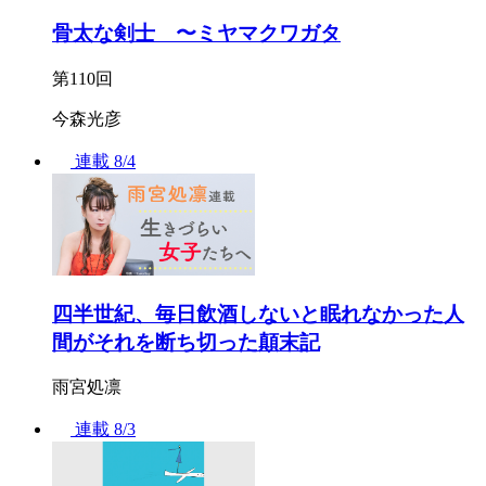
骨太な剣士 〜ミヤマクワガタ
第110回
今森光彦
連載
8/4
四半世紀、毎日飲酒しないと眠れなかった人
間がそれを断ち切った顛末記
雨宮処凛
連載
8/3