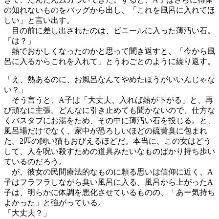
の知れないものをバッグから出し、「これを風呂に入れてほ
しい」と言い出す。
目の前に差し出されたのは、ビニールに入った薄汚い石。
「は？」
熱でおかしくなったのかと思って聞き返すと、「今から風
呂に入るからこれを入れて」とうわごとのように繰り返す。
「え、熱あるのに、お風呂なんてやめたほうがいいんじゃな
い？」
そう言うと、A子は「大丈夫、入れば熱が下がる」と、再
び頑なに主張。どんなに引き止めても聞かないので、仕方な
くバスタブにお湯をため、その中に薄汚い石を投じる。と、
風呂場だけでなく、家中が恐ろしいほどの硫黄臭に包まれ
た。2匹の飼い猫もおびえるほどだ。本当に、この女はどう
して、人を呪い殺すための道具みたいなものばかり持ち歩い
ているのだろう。
が、彼女の民間療法的なものに頼る思いは信仰に近く、A
子はフラフラしながら臭い風呂に入る。風呂から上がったA
子は、明らかに体調を悪化させているものの、「あー気持ち
よかった」と強がっている。
「大丈夫？」