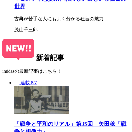
世界
古典が苦手な人にもよく分かる狂言の魅力
茂山千三郎
新着記事
imidasの最新記事はこちら！
連載
8/7
「戦争と平和のリアル」第35回 矢田稔「戦
争と想像力」