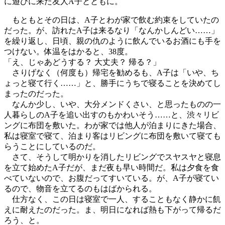
に遊びに来た友人A子とともに。
もともとその日は、A子とわが家で飲む約束をしていたの
だった。が、訪れたA子は来るなり「なんかしんどい……」
を繰り返し、日頃、親の仇のように飲んでいるお酒にも手を
つけない。体温をはかると、38度。
「え、じゃあどうする？ 大丈夫？ 帰る？」
さりげなく（何度も）帰宅を勧めるも、A子は「いや、ち
ょっと寝て行く……」と、勝手にうちで寝ることを決めてし
まったのだった。
なんか少し、いや、大分メンドくさい、と思ったものの一
人暮らしのA子を追い出すのもかわいそう……と、渋々リビ
ングに布団を敷いた。わが家では他人が泊まりにきた場合、
私は寝室で寝て、泊まり客はリビングに布団を敷いて寝ても
らうことにしているのだ。
さて、そうして明かりを消したリビングでスヤスヤと寝息
を立て始めたA子だが、まだ夜も早い時間だ。私は夕食を食
べていないので、お腹だってすいている。が、A子が寝てい
るので、物音を立てるのもはばかられる。
仕方なく、この日は寝室で一人、することもなく静かに飢
えに耐えたのだった。ま、明日になれば熱も下がって帰るだ
ろう、と。