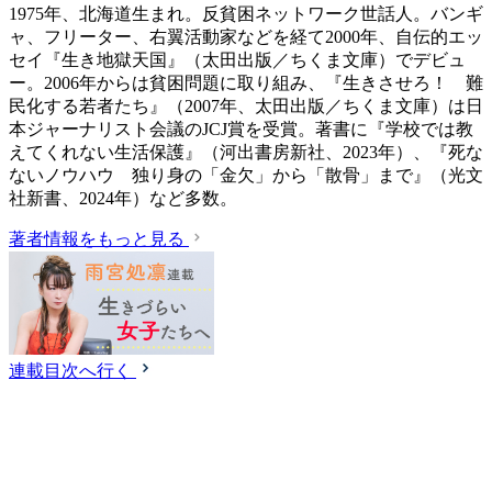
1975年、北海道生まれ。反貧困ネットワーク世話人。バンギ
ャ、フリーター、右翼活動家などを経て2000年、自伝的エッ
セイ『生き地獄天国』（太田出版／ちくま文庫）でデビュ
ー。2006年からは貧困問題に取り組み、『生きさせろ！ 難
民化する若者たち』（2007年、太田出版／ちくま文庫）は日
本ジャーナリスト会議のJCJ賞を受賞。著書に『学校では教
えてくれない生活保護』（‎河出書房新社、2023年）、『死な
ないノウハウ 独り身の「金欠」から「散骨」まで』（光文
社新書、2024年）など多数。
著者情報をもっと見る
連載目次へ行く