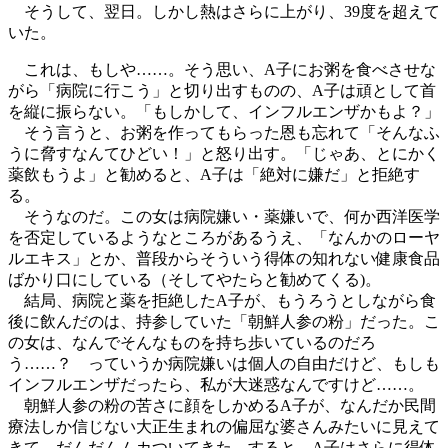
そうして、翌日。しかし熱はさらに上がり、39度を超えて
いた。
これは、もしや……。そう思い、A子にお粥を食べさせな
がら「病院に行こう」と切り出すものの、A子は頑として首
を縦に振らない。「もしかして、インフルエンザかもよ？」
そう言うと、お粥を作ってもらった恩も忘れて「そんなふ
うに脅すなんてひどい！」と怒り出す。「じゃあ、とにかく
薬飲もうよ」と勧めると、A子は「絶対に嫌だ」と拒絶す
る。
そうなのだ。この女は病院嫌い・薬嫌いで、何か西洋医学
を否定しているようなところがあるうえ、「なんかのローヤ
ルエキス」とか、普段からそういう得体の知れない健康食品
ばかり口にしている（そしてやたらと勧めてくる)。
結局、病院と薬を拒絶したA子が、もうろうとしながら食
後に飲んだのは、持参していた「朝鮮人参の粉」だった。こ
の女は、なんでそんなものを持ち歩いているのだろ
う……？ っていうか病院嫌いは個人の自由だけど、もしも
インフルエンザだったら、私が大迷惑なんですけど……。
朝鮮人参の粉の苦さに顔をしかめるA子が、なんだか民間
療法しか信じない大正生まれの偏屈な婆さんみたいに見えて
きて、だんだんムカついてきた。すると、A子はさらに得体