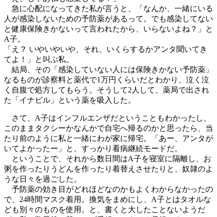
急に心配になってきた私が言うと、「なんか、一緒にいる
人が感染しないための予防薬があるって。でも感染してない
と健康保険きかないって言われたから、いらないよね？」と
A子。
「え？ いやいやいや、それ、いくらするかアンタ聞いてき
てよ！」と叫ぶ私。
結局、その「感染していない人には保険きかない予防薬」
なるものが診察料と薬代で1万円くらいだとわかり、泣く泣
く自腹で処方してもらう。そうして2人して、薬局で出され
た「イナビル」という薬を吸入した。
さて、A子はインフルエンザだということもわかったし、
このままタクシーかなんかで自宅へ帰るのかと思ったら、当
たり前のように私と一緒にわが家に帰宅。「あー、アンタが
いてよかったー」と、すっかり看病継続モードだ。
ということで、それから数日間はA子を寝室に隔離し、お
粥を作ったりうどんを作ったり着替えさせたりと、奴隷のよ
うな日々を過ごした。
予防薬の効き目がどれほどなのかもよくわからなかったの
で、24時間マスク着用。換気をまめにし、A子とはタオルな
ども別々のものを使用。と、書くと大したことないようだ