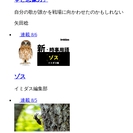
自分の歌が誰かを戦場に向かわせたのかもしれない
矢田稔
連載
8/6
ゾス
イミダス編集部
連載
8/5