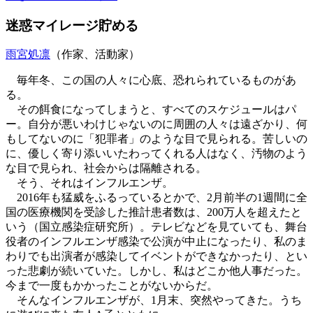
迷惑マイレージ貯める
雨宮処凛
（作家、活動家）
毎年冬、この国の人々に心底、恐れられているものがあ
る。
その餌食になってしまうと、すべてのスケジュールはパ
ー。自分が悪いわけじゃないのに周囲の人々は遠ざかり、何
もしてないのに「犯罪者」のような目で見られる。苦しいの
に、優しく寄り添いいたわってくれる人はなく、汚物のよう
な目で見られ、社会からは隔離される。
そう、それはインフルエンザ。
2016年も猛威をふるっているとかで、2月前半の1週間に全
国の医療機関を受診した推計患者数は、200万人を超えたと
いう（国立感染症研究所）。テレビなどを見ていても、舞台
役者のインフルエンザ感染で公演が中止になったり、私のま
わりでも出演者が感染してイベントができなかったり、とい
った悲劇が続いていた。しかし、私はどこか他人事だった。
今まで一度もかかったことがないからだ。
そんなインフルエンザが、1月末、突然やってきた。うち