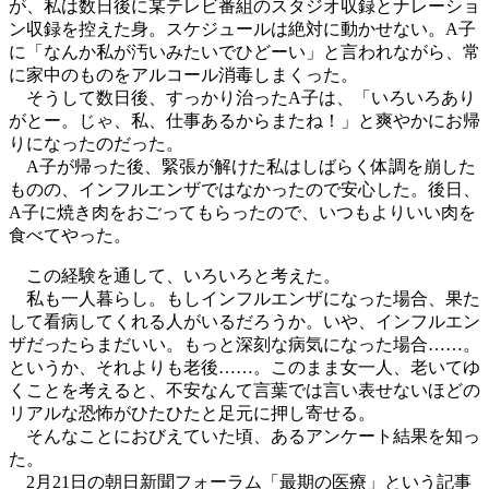
が、私は数日後に某テレビ番組のスタジオ収録とナレーショ
ン収録を控えた身。スケジュールは絶対に動かせない。A子
に「なんか私が汚いみたいでひどーい」と言われながら、常
に家中のものをアルコール消毒しまくった。
そうして数日後、すっかり治ったA子は、「いろいろあり
がとー。じゃ、私、仕事あるからまたね！」と爽やかにお帰
りになったのだった。
A子が帰った後、緊張が解けた私はしばらく体調を崩した
ものの、インフルエンザではなかったので安心した。後日、
A子に焼き肉をおごってもらったので、いつもよりいい肉を
食べてやった。
この経験を通して、いろいろと考えた。
私も一人暮らし。もしインフルエンザになった場合、果た
して看病してくれる人がいるだろうか。いや、インフルエン
ザだったらまだいい。もっと深刻な病気になった場合……。
というか、それよりも老後……。このまま女一人、老いてゆ
くことを考えると、不安なんて言葉では言い表せないほどの
リアルな恐怖がひたひたと足元に押し寄せる。
そんなことにおびえていた頃、あるアンケート結果を知っ
た。
2月21日の朝日新聞フォーラム「最期の医療」という記事