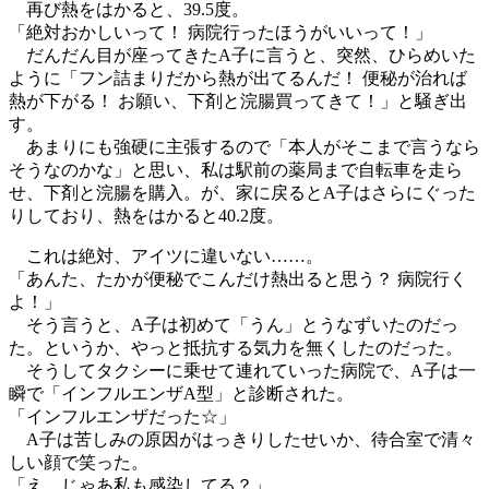
再び熱をはかると、39.5度。
「絶対おかしいって！ 病院行ったほうがいいって！」
だんだん目が座ってきたA子に言うと、突然、ひらめいた
ように「フン詰まりだから熱が出てるんだ！ 便秘が治れば
熱が下がる！ お願い、下剤と浣腸買ってきて！」と騒ぎ出
す。
あまりにも強硬に主張するので「本人がそこまで言うなら
そうなのかな」と思い、私は駅前の薬局まで自転車を走ら
せ、下剤と浣腸を購入。が、家に戻るとA子はさらにぐった
りしており、熱をはかると40.2度。
これは絶対、アイツに違いない……。
「あんた、たかが便秘でこんだけ熱出ると思う？ 病院行く
よ！」
そう言うと、A子は初めて「うん」とうなずいたのだっ
た。というか、やっと抵抗する気力を無くしたのだった。
そうしてタクシーに乗せて連れていった病院で、A子は一
瞬で「インフルエンザA型」と診断された。
「インフルエンザだった☆」
A子は苦しみの原因がはっきりしたせいか、待合室で清々
しい顔で笑った。
「え、じゃあ私も感染してる？」