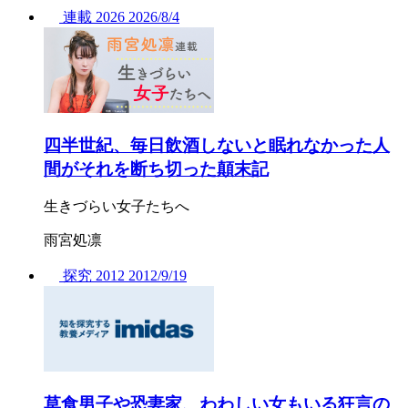
連載
2026
2026/
8/4
四半世紀、毎日飲酒しないと眠れなかった人
間がそれを断ち切った顛末記
生きづらい女子たちへ
雨宮処凛
探究
2012
2012/
9/19
草食男子や恐妻家、わわしい女もいる狂言の