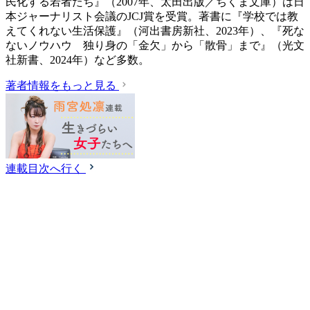
民化する若者たち』（2007年、太田出版／ちくま文庫）は日
本ジャーナリスト会議のJCJ賞を受賞。著書に『学校では教
えてくれない生活保護』（‎河出書房新社、2023年）、『死な
ないノウハウ 独り身の「金欠」から「散骨」まで』（光文
社新書、2024年）など多数。
著者情報をもっと見る
連載目次へ行く