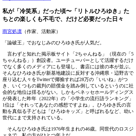
私が「冷笑系」だった頃〜「リトルひろゆき」た
ちとの楽しくも不毛で、だけど必要だった日々
雨宮処凛
（作家、活動家）
「論破王」でおなじみのひろゆき氏が人気だ。
言わずと知れた掲示板サイト「2ちゃんねる」（現在の「5
ちゃんねる」）創設者。ユーチューバーとして活躍するだけ
でなく多くのメディアにも登場し、書店には彼の本が並ぶ。
そんなひろゆき氏が新基地建設に反対する沖縄県・辺野古で
座り込む人々をTwitterで揶揄すれば28万の「いいね」がつ
き、いくつもの裁判の賠償金を踏み倒しているというのに社
会的な地位は揺るがない。しかもベネッセホールディングス
が発表した昨年（2022年）の「小学生の流行語ランキング」
1位は「それってあなたの感想ですよね」。ひろゆき氏の言
動を真似る子どもは「ひろゆキッズ」と呼ばれるなど、幼い
世代にまで支持されている。
そんなひろゆき氏は1976年生まれの46歳。同世代のロスジ
ェネで、私の方がひとつ年上だ。