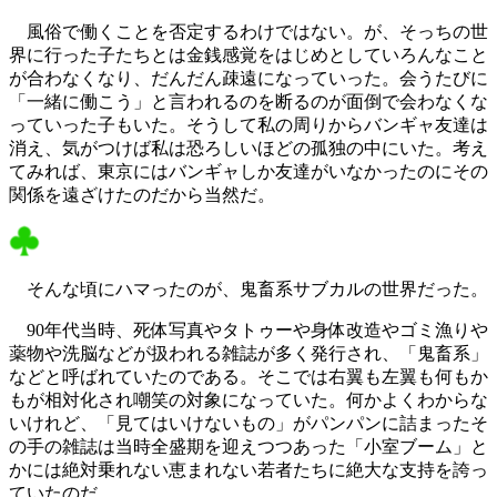
風俗で働くことを否定するわけではない。が、そっちの世
界に行った子たちとは金銭感覚をはじめとしていろんなこと
が合わなくなり、だんだん疎遠になっていった。会うたびに
「一緒に働こう」と言われるのを断るのが面倒で会わなくな
っていった子もいた。そうして私の周りからバンギャ友達は
消え、気がつけば私は恐ろしいほどの孤独の中にいた。考え
てみれば、東京にはバンギャしか友達がいなかったのにその
関係を遠ざけたのだから当然だ。
そんな頃にハマったのが、鬼畜系サブカルの世界だった。
90年代当時、死体写真やタトゥーや身体改造やゴミ漁りや
薬物や洗脳などが扱われる雑誌が多く発行され、「鬼畜系」
などと呼ばれていたのである。そこでは右翼も左翼も何もか
もが相対化され嘲笑の対象になっていた。何かよくわからな
いけれど、「見てはいけないもの」がパンパンに詰まったそ
の手の雑誌は当時全盛期を迎えつつあった「小室ブーム」と
かには絶対乗れない恵まれない若者たちに絶大な支持を誇っ
ていたのだ。