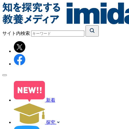
サイト内検索
新着
探究