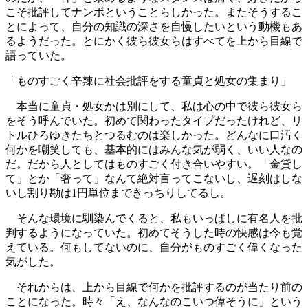
こそ批評してナンボということらしかった。またそうするこ
とによって、自分の知識の深さを自慢したいという動機もあ
るようだった。とにかく彼ら彼女らはすべてを上から目線で
語っていた。
「ものすごく辛辣に社会批評をする童貞と処女の集まり」
本当に童貞・処女かは別にして、私は心の中で彼ら彼女ら
をそう呼んでいた。初めて関わったタイプだったけれど、リ
トルひろゆきたちとつるむのは楽しかった。どんなに口汚く
何かを嘲笑しても、基本的にはみんな気が弱く、いい人なの
だ。だから人としてはものすごく付き合いやすい。「金貸し
て」とか「奢って」なんて絶対言ってこないし、遅刻はしな
いし割り勘は1円単位まできっちりしてるし。
そんな環境に馴染んでくると、私もいっぱしに有名人を批
判するようになっていた。初めてそうした時の快感は今も覚
えている。何もしてないのに、自分がものすごく偉くなった
気がした。
それからは、上から目線で何かを批評するのが当たり前の
ことになった。時々「え、なんなのこいつ偉そうに」という