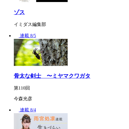
ゾス
イミダス編集部
連載
8/5
骨太な剣士 〜ミヤマクワガタ
第110回
今森光彦
連載
8/4