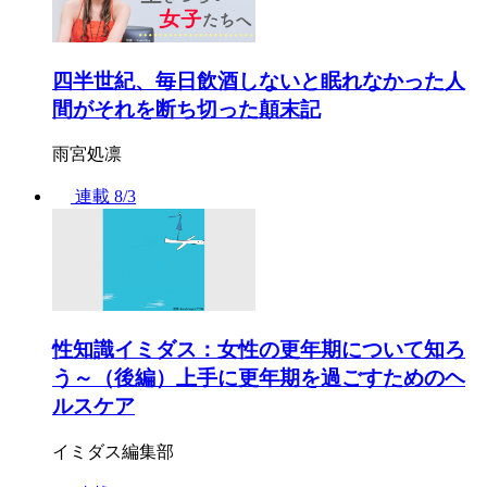
四半世紀、毎日飲酒しないと眠れなかった人
間がそれを断ち切った顛末記
雨宮処凛
連載
8/3
性知識イミダス：女性の更年期について知ろ
う～（後編）上手に更年期を過ごすためのヘ
ルスケア
イミダス編集部