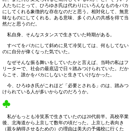
人たちにとって、ひろゆき氏は代わりにいろんなものをバカ
にしてくれる象徴的な存在なのだと思う。相対化して、無意
味なものにしてくれる。ある意味、多くの人の共感を得て当
然だと思うのだ。
私自身、そんなスタンスで生きていた時期がある。
すべてをバカにして斜めに見て冷笑しては、何もしてない
のに自分が偉くなった気でいた。
なぜそんな振る舞いをしていたかと言えば、当時の私はフ
リーターで、社会の最底辺で日々踏みつけられていた。だか
らこそ、誰かをバカにしないと生きていけなかった。
今、ひろゆき氏がこれほど「必要とされる」のは、踏みつ
けられている人が多いからなのだろうか。
私がもっとも冷笑系で生きていたのは20代前半。高校卒業
後、北海道から上京して数年の頃だった。上京した表向き
（親を納得させるための）の理由は美大の予備校に行くた