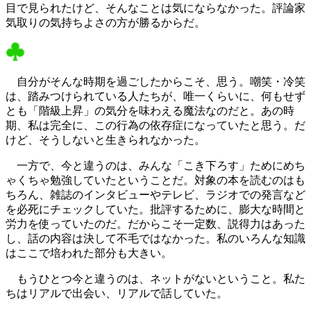
目で見られたけど、そんなことは気にならなかった。評論家
気取りの気持ちよさの方が勝るからだ。
自分がそんな時期を過ごしたからこそ、思う。嘲笑・冷笑
は、踏みつけられている人たちが、唯一くらいに、何もせず
とも「階級上昇」の気分を味わえる魔法なのだと。あの時
期、私は完全に、この行為の依存症になっていたと思う。だ
けど、そうしないと生きられなかった。
一方で、今と違うのは、みんな「こき下ろす」ためにめち
ゃくちゃ勉強していたということだ。対象の本を読むのはも
ちろん、雑誌のインタビューやテレビ、ラジオでの発言など
を必死にチェックしていた。批評するために、膨大な時間と
労力を使っていたのだ。だからこそ一定数、説得力はあった
し、話の内容は決して不毛ではなかった。私のいろんな知識
はここで培われた部分も大きい。
もうひとつ今と違うのは、ネットがないということ。私た
ちはリアルで出会い、リアルで話していた。