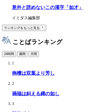
意外と読めないこの漢字「如才」
イミダス編集部
ランキングをもっと見る
ことばランキング
24時間
週間
月間
1
栴檀は双葉より芳し
2
禍福は糾える縄の如し
3