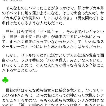
そんなものにハマったことがきっかけで、私はサブカル系
のイベントに足を運ぶようになる。そこで出会ったのが、サ
ブカル好きで冷笑系の「リトルひろゆき」（男女問わず）と
名付けたくなるような人たちだった。
見た目は今で言う「ザ・陰キャ」。それまでバンギャとい
う「黒服・派手髪・厚化粧」が基本の世界にいた私にとっ
て、まったく視界に入っていなかった人たちで、いわゆるス
クールカースト下位にいたと思われる人たちばかりだった。
しかし、リトルひろゆきは話すとサブカル知識が豊富で面
白かった。ラジオ番組の「ハガキ職人」みたいな人もいた。
びっくりしたのは、そんな人たちが様々な有名人を辛辣にこ
き下ろすことだった。
最初の頃はそんな彼ら彼女らに反発を覚えた。だってリト
ルひろゆきたちは、当時の私にとっての神だった大槻ケンヂ
までこき下ろすのだ。もちろん彼らも大槻ケンヂが大好きな
のだが、「神」と崇めるようなスタンスは痛く、好きだから