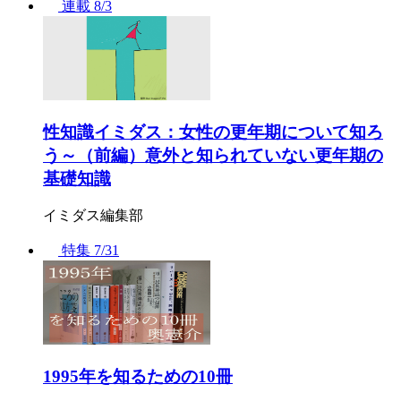
連載
8/3
性知識イミダス：女性の更年期について知ろ
う～（前編）意外と知られていない更年期の
基礎知識
イミダス編集部
特集
7/31
1995年を知るための10冊