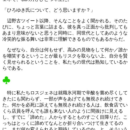
「ひろゆき氏について、どう思いますか？」
辺野古ツイート以降、そんなことをよく聞かれる。そのた
びに、ちょっと言葉に詰まる。彼を真っ正面から批判しても
あまり意味がないと思うと同時に、同世代としてあのような
冷笑的な振る舞いは非常に理解できるものでもあるからだ。
なぜなら、自分は何もせず、高みの見物をして何か／誰か
を嘲笑するということが最もリスクを取らない上、自分を賢
く見せられるということを、私たちの世代は熟知しているか
らである。
特に私たちロスジェネは就職氷河期で辛酸を嘗め尽くして
きたにも関わらず、一部が声をあげても無視され続けてき
た。何かを必死に訴えても無視され続ける人は、飲食店でい
くら店員を呼んでも誰も来ない人のように間抜けに見える
し、すでに「諦めた」人からするとものすごく目障りだ。こ
っちはとっくに諦めてなんとか折り合いつけて生きてるの
に、まだ何か変えられると期待しているのか、と。そういう