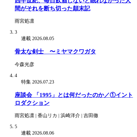
四半世紀、毎日飲酒しないと眠れなかった人
間がそれを断ち切った顛末記
雨宮処凛
3
連載
2026.08.05
骨太な剣士 〜ミヤマクワガタ
今森光彦
4
特集
2026.07.23
座談会 「1995」とは何だったのか／①イント
ロダクション
雨宮処凛 | 香山リカ | 浜崎洋介 | 吉田徹
5
連載
2026.08.06