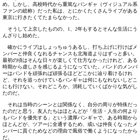
め。しかし、高校時代から重篤なバンギャ（ヴィジュアル系
ファンの総称）だった私は、とにかくたくさんライブがある
東京に行きたくてたまらなかった。
そうして上京したものの、1、2年もするとそんな生活にう
んざりし始めた。
確かにライブはしょっちゅうあるし、打ち上げに行けばメ
ンバーと仲良くなれるチャンスも北海道よりはずっと多い。
最初の頃はそんな日々が楽しくて仕方なかったけれど、ある
時期から虚しさを感じるようになっていた。バンドのメンバ
ーはバンドを頑張れば頑張るほどどこかに辿り着けるけれ
ど、それを追っかけているバンギャは何にもなれないしどこ
にも行けない。それどころか、消耗していくばかりな気がし
たのだ。
それは当時のシーンとは関係なく、自分の周りが特殊だっ
たのだと思う。友人たちはほとんどが「生活・人生の何より
もバンドを優先する」という濃厚バンギャで、ある時期から
ほとんどが、ツアーに全通するため、或いは仲良くなったメ
ンバーに貢ぐためなどの理由で風俗で働くようになったから
だ。