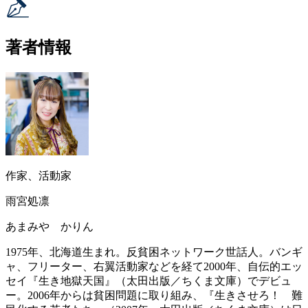
著者情報
作家、活動家
雨宮処凛
あまみや かりん
1975年、北海道生まれ。反貧困ネットワーク世話人。バンギ
ャ、フリーター、右翼活動家などを経て2000年、自伝的エッ
セイ『生き地獄天国』（太田出版／ちくま文庫）でデビュ
ー。2006年からは貧困問題に取り組み、『生きさせろ！ 難