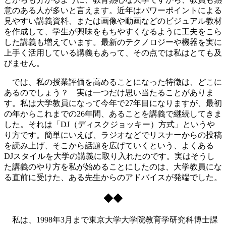
意のある人が多いと言えます。近年はパワーポイントによる
見やすい講義資料、または画像や動画などのビジュアル教材
を作成して、学生が興味をもちやすくなるように工夫をこら
した講義も増えています。最新のテクノロジーや機器を実に
上手く活用している講義もあって、その点では私はとても及
びません。
では、私の授業評価を高めることになった特徴は、どこに
あるのでしょう？ 実は一つだけ思い当たることがありま
す。私は大学教員になって今年で27年目になりますが、最初
の年からこれまでの26年間、あることを講義で継続してきま
した。それは「DJ（ディスクジョッキー）方式」というや
り方です。簡単にいえば、ラジオなどでリスナーからの投稿
を読み上げ、そこから話題を広げていくという、よくある
DJスタイルを大学の講義に取り入れたのです。実はそうし
た講義のやり方を私が始めることにしたのは、大学教員にな
る直前に受けた、ある先生からのアドバイスが発端でした。
◆◆
私は、1998年3月まで東京大学大学院教育学研究科博士課