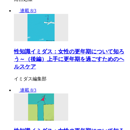
連載
8/3
性知識イミダス：女性の更年期について知ろ
う～（後編）上手に更年期を過ごすためのヘ
ルスケア
イミダス編集部
連載
8/3