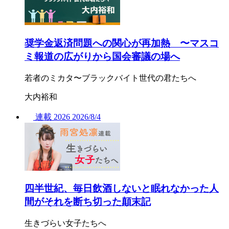
奨学金返済問題への関心が再加熱 〜マスコ
ミ報道の広がりから国会審議の場へ
若者のミカタ〜ブラックバイト世代の君たちへ
大内裕和
連載
2026
2026/
8/4
四半世紀、毎日飲酒しないと眠れなかった人
間がそれを断ち切った顛末記
生きづらい女子たちへ