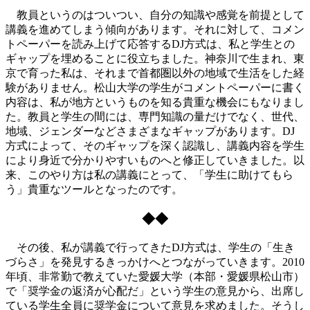
教員というのはついつい、自分の知識や感覚を前提として
講義を進めてしまう傾向があります。それに対して、コメン
トペーパーを読み上げて応答するDJ方式は、私と学生との
ギャップを埋めることに役立ちました。神奈川で生まれ、東
京で育った私は、それまで首都圏以外の地域で生活をした経
験がありません。松山大学の学生がコメントペーパーに書く
内容は、私が地方というものを知る貴重な機会にもなりまし
た。教員と学生の間には、専門知識の量だけでなく、世代、
地域、ジェンダーなどさまざまなギャップがあります。DJ
方式によって、そのギャップを深く認識し、講義内容を学生
により身近で分かりやすいものへと修正していきました。以
来、このやり方は私の講義にとって、「学生に助けてもら
う」貴重なツールとなったのです。
◆◆
その後、私が講義で行ってきたDJ方式は、学生の「生き
づらさ」を発見するきっかけへとつながっていきます。2010
年頃、非常勤で教えていた愛媛大学（本部・愛媛県松山市）
で「奨学金の返済が心配だ」という学生の意見から、出席し
ている学生全員に奨学金について意見を求めました。そうし