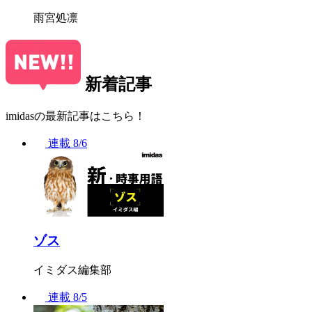
雨宮処凛
新着記事
imidasの最新記事はこちら！
連載
8/6
ゾス
イミダス編集部
連載
8/5