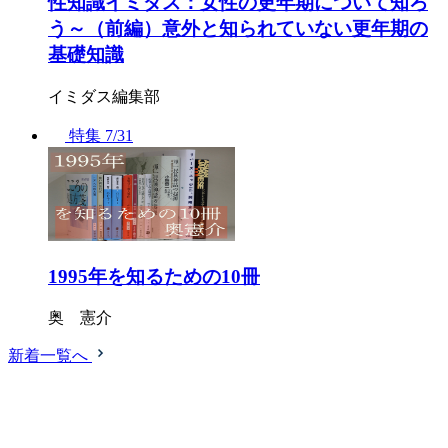
性知識イミダス：女性の更年期について知ろ
う～（前編）意外と知られていない更年期の
基礎知識
イミダス編集部
特集
7/31
1995年を知るための10冊
奥 憲介
新着一覧へ