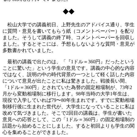
◆◆
松山大学での講義初日、上野先生のアドバイス通り、学生
に質問・意見を書いてもらう紙（コメントペーパー）を配り
ました。そうして講義の終了時、コメントペーパーを回収し
ました。するとそこには、予想もしないような質問・意見が
多数書かれていました。
最初の講義で出たのは、「『1ドル＝360円』だったという
ことに驚いた」という学生の意見です。講義の中心的な内容
ではなく、説明の中の時代背景の一つとして軽く話した内容
について意見が出たことに私は驚きました。戦後長い間、
「1ドル＝360円」とされていた為替の固定相場制が、73年2
月から変動相場制に移行します。98年当時の大学1年生は、
現役で入学していれば79〜80年生まれです。すでに変動相場
制移行後に生まれた世代が、大学生になっていることに私は
改めて気づきました。そこで2回目の講義は、学生が書いた
意見への応答として、この「1ドル＝360円」の固定相場制の
話題から始めることにしました。すると初回よりも学生の関
心を集めることができました。