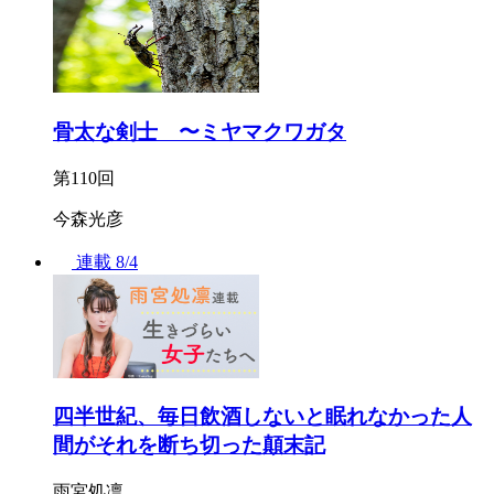
骨太な剣士 〜ミヤマクワガタ
第110回
今森光彦
連載
8/4
四半世紀、毎日飲酒しないと眠れなかった人
間がそれを断ち切った顛末記
雨宮処凛