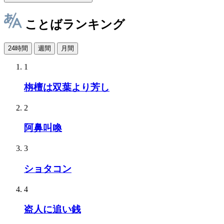
ことばランキング
24時間
週間
月間
1
栴檀は双葉より芳し
2
阿鼻叫喚
3
ショタコン
4
盗人に追い銭