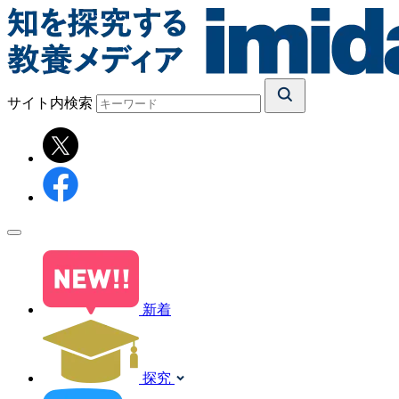
サイト内検索
新着
探究