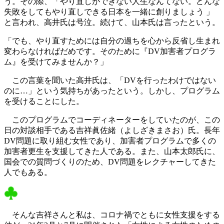
う。その際、「やり直しができない人生なんてない。どんな
失敗をしてもやり直しできる日本を一緒に創りましょう 」
と言われ、高井氏は号泣。続けて、山本氏は言ったという。
「でも、やり直すためには自分の過ちを心から反省し生まれ
変わらなければだめです。そのために『DV加害者プログラ
ム』を受けてみませんか？」
この言葉を聞いた高井氏は、「DVを行ったわけではない
のに…」という気持ちがあったという。しかし、プログラム
を受けることにした。
このプログラムでコーディネーターをしていたのが、この
日の対談相手である吉祥眞佐緒（よしざきまさお）氏。長年
DV問題に取り組む女性であり、加害者プログラムで多くの
加害者更生を支援してきた人である。また、山本太郎氏に、
国会での質問づくりのため、DV問題をレクチャーしてきた
人でもある。
そんな吉祥さんと私は、コロナ禍でともに女性支援をする