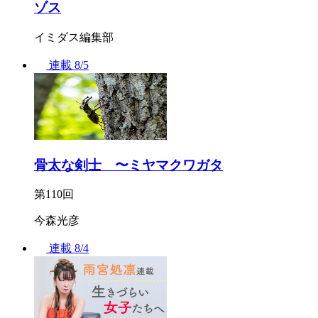
ゾス
イミダス編集部
連載
8/5
骨太な剣士 〜ミヤマクワガタ
第110回
今森光彦
連載
8/4