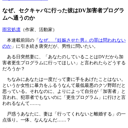
なぜ、セクキャバに行った彼はDV加害者プログラ
ムへ通うのか
雨宮処凛
（作家、活動家）
本連載前回の「
なぜ、『妊娠させた男』の罪は問われない
のか
」に引き続き唐突だが、男性に問いたい。
ある日突然妻に、「あなたのしていることはDVだから加
害者更生プログラムに行ってほしい」と言われたらどうする
だろうか？
ちなみにあなたは一度だって妻に手をあげたことはない。
というか女性に暴力をふるうなんて最低最悪のクソ野郎だと
思っている。それなのに、よりによって自分が「加害者」と
言われ、犯罪者でもないのに「更生プログラム」に行けと言
われるなんて……。
戸惑うあなたに、妻は「行ってくれないと離婚する」の一
点張り。一体、なんなんだ……？