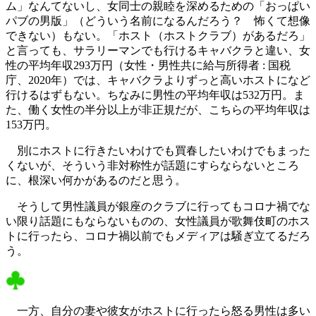
ム」なんてないし、女同士の親睦を深めるための「おっぱい
パブの男版」（どういう名前になるんだろう？ 怖くて想像
できない）もない。「ホスト（ホストクラブ）があるだろ」
と言っても、サラリーマンでも行けるキャバクラと違い、女
性の平均年収293万円（女性・男性共に給与所得者 : 国税
庁、2020年）では、キャバクラよりずっと高いホストになど
行けるはずもない。ちなみに男性の平均年収は532万円。ま
た、働く女性の半分以上が非正規だが、こちらの平均年収は
153万円。
別にホストに行きたいわけでも買春したいわけでもまった
くないが、そういう非対称性が話題にすらならないところ
に、根深い何かがあるのだと思う。
そうして男性議員が銀座のクラブに行ってもコロナ禍でな
い限り話題にもならないものの、女性議員が歌舞伎町のホス
トに行ったら、コロナ禍以前でもメディアは騒ぎ立てるだろ
う。
一方、自分の妻や彼女がホストに行ったら怒る男性は多い