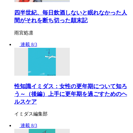
四半世紀、毎日飲酒しないと眠れなかった人
間がそれを断ち切った顛末記
雨宮処凛
連載
8/3
性知識イミダス：女性の更年期について知ろ
う～（後編）上手に更年期を過ごすためのヘ
ルスケア
イミダス編集部
連載
8/3