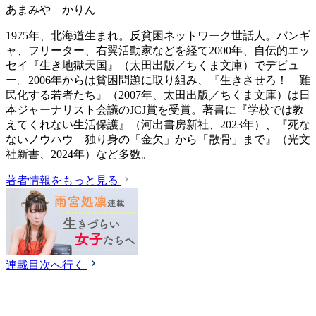
あまみや かりん
1975年、北海道生まれ。反貧困ネットワーク世話人。バンギ
ャ、フリーター、右翼活動家などを経て2000年、自伝的エッ
セイ『生き地獄天国』（太田出版／ちくま文庫）でデビュ
ー。2006年からは貧困問題に取り組み、『生きさせろ！ 難
民化する若者たち』（2007年、太田出版／ちくま文庫）は日
本ジャーナリスト会議のJCJ賞を受賞。著書に『学校では教
えてくれない生活保護』（‎河出書房新社、2023年）、『死な
ないノウハウ 独り身の「金欠」から「散骨」まで』（光文
社新書、2024年）など多数。
著者情報をもっと見る
連載目次へ行く