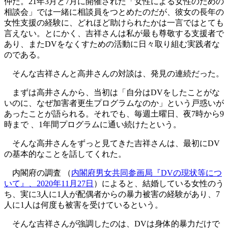
仲だ。21年3月と7月に開催された「女性による女性のための
相談会」では一緒に相談員をつとめたのだが、彼女の長年の
女性支援の経験に、どれほど助けられたかは一言ではとても
言えない。とにかく、吉祥さんは私が最も尊敬する支援者で
あり、またDVをなくすための活動に日々取り組む実践者な
のである。
そんな吉祥さんと高井さんの対談は、発見の連続だった。
まずは高井さんから、当初は「自分はDVをしたことがな
いのに、なぜ加害者更生プログラムなのか」という戸惑いが
あったことが語られる。それでも、毎週土曜日、夜7時から9
時まで 、1年間プログラムに通い続けたという。
そんな高井さんをずっと見てきた吉祥さんは、最初にDV
の基本的なことを話してくれた。
内閣府の調査 （
内閣府男女共同参画局『DVの現状等につ
いて』、2020年11月27日
）によると、結婚している女性のう
ち、実に3人に1人が配偶者からの暴力被害の経験があり、7
人に1人は何度も被害を受けているという。
そんな吉祥さんが強調したのは、DVは身体的暴力だけで