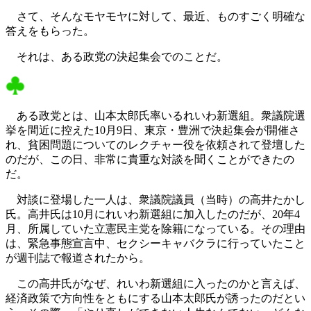
さて、そんなモヤモヤに対して、最近、ものすごく明確な
答えをもらった。
それは、ある政党の決起集会でのことだ。
ある政党とは、山本太郎氏率いるれいわ新選組。衆議院選
挙を間近に控えた10月9日、東京・豊洲で決起集会が開催さ
れ、貧困問題についてのレクチャー役を依頼されて登壇した
のだが、この日、非常に貴重な対談を聞くことができたの
だ。
対談に登場した一人は、衆議院議員（当時）の高井たかし
氏。高井氏は10月にれいわ新選組に加入したのだが、20年4
月、所属していた立憲民主党を除籍になっている。その理由
は、緊急事態宣言中、セクシーキャバクラに行っていたこと
が週刊誌で報道されたから。
この高井氏がなぜ、れいわ新選組に入ったのかと言えば、
経済政策で方向性をともにする山本太郎氏が誘ったのだとい