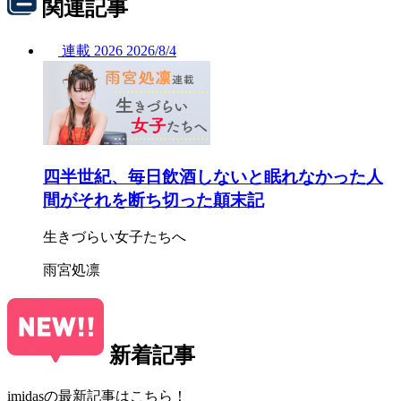
関連記事
連載
2026
2026/
8/4
四半世紀、毎日飲酒しないと眠れなかった人
間がそれを断ち切った顛末記
生きづらい女子たちへ
雨宮処凛
新着記事
imidasの最新記事はこちら！