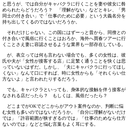
と思うが、では自分がキャバクラに行くことを妻や彼女に咎
められたらどうだろう？ 「理解がない」などとキレ、「男
同士の付き合い」で「仕事のために必要」という大義名分を
持ち出してくるのではないだろうか。
それだけじゃない。この国にはずーっと昔から、同僚との
付き合いで風俗に行くことはおろか、海外へ買春ツアーに行
くことさえ妻に容認させるような業界も一部存在している。
が、表立っては何も言わない場合でも、多くの女性は、彼
氏や夫が「女性が接客する店」に足繁く通うことを快くは思
っていないはずだ。しかし、「夫にキャバクラに行ってほし
くない」なんて口にすれば、時に女性からも「それくらい仕
方ないよ」と言われたりするだろう。
でも、キャバクラといっても、身体的な接触を伴う接客が
なされる店だったら？ もしくは、風俗だったら？
どこまでがOKでどこからがアウト案件なのか、判断に悩
む女性も多いのではないだろうか。「自分に理解がないだけ
では」「許容範囲が狭すぎるのでは」「仕事のためなら仕方
ないのでは」などと悩む言葉もよく耳にする。