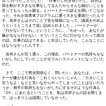
店”に行ったことでした。『仕事だし付き合いだし、自分は
国を動かす大きな仕事をしてるんだからそんな細かいことを
言ってもらっちゃ困る』とパートナーの訴えを聞いてこなか
った。それが加害者プログラムに通う大きな要因だったんで
す。高井さんはそのことで党を除籍になって、議員をやめよ
うというところまで追い詰められました 。パートナーが
『行かないでくれ』というところに、『わかった、あなたが
嫌がるなら行かない。そういうところに行かなくたって政治
の話、仕事の話はできる』と生活していたら、こんなことに
はならなかったんです」
吉祥さんが言う通り、この場合、パートナーの気持ちをな
いがしろにしていたことがモラルハラスメントになっていた
のだ。
さて、ここで男女関係なく、問いたい。あなたは、パート
ナーが嫌がる行為を「これくらいいいじゃん」「カタいこと
言うなよ」などと言いながらやってしまったことはないだろ
うか。相手の気持ちをないがしろにするそのような行為も
「DV」にあたるということを、私は吉祥さんの話を聞くま
で、はっきりとは認識していなかった。