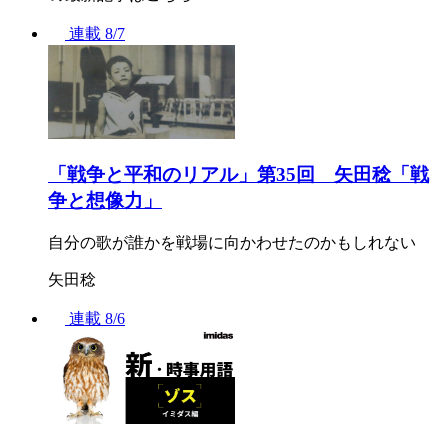
連載
8/7
「戦争と平和のリアル」第35回 矢田稔「戦
争と想像力」
自分の歌が誰かを戦場に向かわせたのかもしれない
矢田稔
連載
8/6