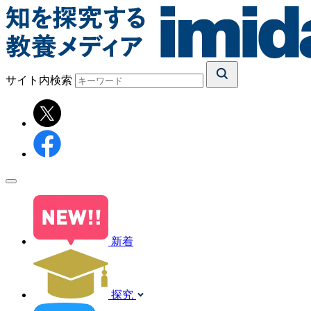
サイト内検索
新着
探究