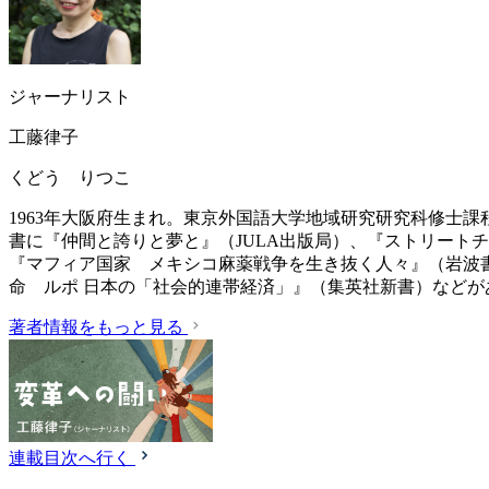
ジャーナリスト
工藤律子
くどう りつこ
1963年大阪府生まれ。東京外国語大学地域研究研究科修士
書に『仲間と誇りと夢と』（JULA出版局）、『ストリート
『マフィア国家 メキシコ麻薬戦争を生き抜く人々』（岩波
命 ルポ 日本の「社会的連帯経済」』（集英社新書）などが
著者情報をもっと見る
連載目次へ行く