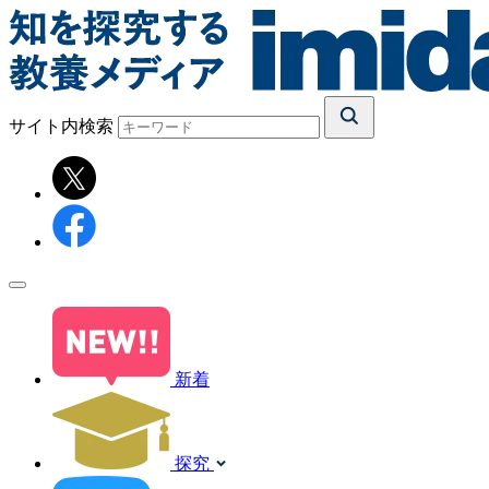
サイト内検索
新着
探究