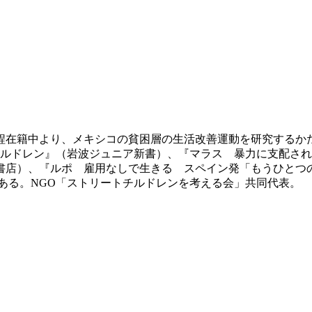
課程在籍中より、メキシコの貧困層の生活改善運動を研究する
チルドレン』（岩波ジュニア新書）、『マラス 暴力に支配さ
書店）、『ルポ 雇用なしで生きる スペイン発「もうひとつ
ある。NGO「ストリートチルドレンを考える会」共同代表。