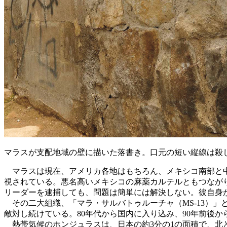
マラスが支配地域の壁に描いた落書き。口元の短い縦線は殺
マラスは現在、アメリカ各地はもちろん、メキシコ南部と中
視されている。悪名高いメキシコの麻薬カルテルともつなが
リーダーを逮捕しても、問題は簡単には解決しない。彼自身
その二大組織、「マラ・サルバトゥルーチャ（MS-13）」
敵対し続けている。80年代から国内に入り込み、90年前後
熱帯気候のホンジュラスは、日本の約3分の1の面積で、北