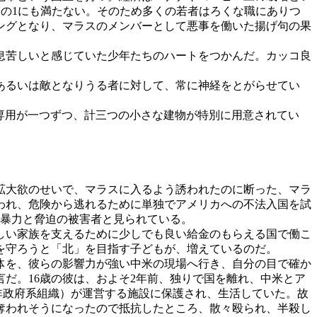
16分の1にも満たない。そのため多くの若者はろくな職にありつ
ングとなり、マラスのメンバーとして悪事を働いた揚げ句の果
息苦しいと感じていた少年たちのハートをつかんだ。カッコ良
あるいは敵となりうる者に対して、常に神経をとがらせてい
」専用が一つずつ、計三つの小さな建物が特別に用意されてい
拡大欲のせいで、マラスに入るよう誘われたのに断った、マラ
われ、危険から逃れるために単独でアメリカへの不法入国を試
る暴力と脅迫の被害者と見られている。
しい家族を支えるために少しでも良い給金のもらえる国で働こ
を守ろうと「北」を目指す子どもが、増えているのだ。
体を、彼らの影響力が強い中米の現場へ行き、自分の目で確か
だ。16歳の彼は、およそ2年前、独りで国を離れ、中米とア
非政府系組織）が運営する施設に保護され、生活していた。故
奪われそうになったので抵抗したところ、散々殴られ、半殺し