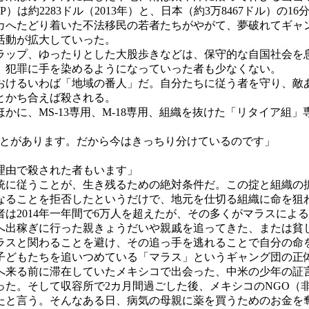
は約2283ドル（2013年）と、日本（約3万8467ドル）の
カへたどり着いた不法移民の若者たちがやがて、夢破れてギャ
活動が拡大していった。
ップ、ゆったりとした大股歩きなどは、保守的な自国社会を
、犯罪に手を染めるようになっていった者も少なくない。
けるいわば「地域の番人」だ。自分たちに従う者を守り、敵
とかち合えば殺される。
に、MS-13専用、M-18専用、組織を抜けた「リタイア組
したことがあります。だから今はきっちり分けているのです」
理由で殺された者もいます」
に従うことが、生き残るための絶対条件だ。この掟と組織の
なることを拒否したというだけで、地元を仕切る組織に命を狙
は2014年一年間で6万人を超えたが、その多くがマラスによ
へ出稼ぎに行った親きょうだいや親戚を追ってきた、または貧
ラスと関わることを避け、その追っ手を逃れることで自分の命
どもたちを追いつめている「マラス」というギャング団の正
来る前に滞在していたメキシコで出会った、中米の少年の証言
った。そして収容所で2カ月間過ごした後、メキシコのNGO（
たと言う。そんなある日、病気の母親に薬を買うためのお金を