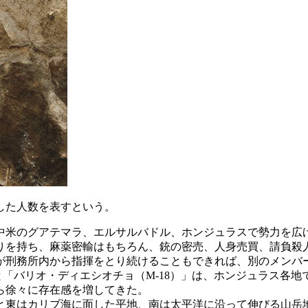
した人数を表すという。
米のグアテマラ、エルサルバドル、ホンジュラスで勢力を広げ
りを持ち、麻薬密輸はもちろん、銃の密売、人身売買、請負殺
が刑務所内から指揮をとり続けることもできれば、別のメンバ
と「バリオ・ディエシオチョ（M-18）」は、ホンジュラス各
から徐々に存在感を増してきた。
と東はカリブ海に面した平地、南は太平洋に沿って伸びる山岳