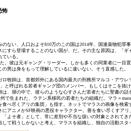
恐怖
い、人口およそ810万のこの国は2014年、国連薬物犯罪事
スにすら登場することのない国が、だ。その主な原因は、「ギ
れている。
った。彼は元ギャング・リーダー。しかも多くの同業者に一目
この男は身をもって理解しているに違いない。そう直感した。
ロ牧師は、首都郊外にある国内最大の刑務所マルコ・アウレリ
ラス」と呼ばれる若者ギャング団のメンバー、もしくはそこを抜
師は、塀の中で、彼らのような心すさんだ若者たちに聖書の話
州で生まれた、ラテン系移民の若者たちの組織だ。マラ＝maraはスペイ
を食べ尽くアリの集団」も指す。ネットでマラスの画像を検索
さにアニメかSF映画の悪役キャラクター。善を食い尽くすアリ
「よそ者」として、常に差別や不当な扱いの対象とされてき
結して戦うしかないと考え、マラスを組織し、独自の活動スタ