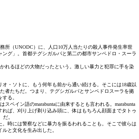
務所（UNODC）に、人口10万人当たりの殺人事件発生率世
ャング」。首都テグシガルパと第二の都市サンペドロ・スーラ
置かれるほどの大物だったという。激しい暴力と犯罪に手を染
オ・ソトに、もう何年も前から通い続ける。そこには18歳以
けた者たちだ。つまり、テグシガルパとサンペドロスーラを拠
をする。
ン語のmarabuntaに由来するとも言われる。marabunta
すれば、刈り上げ剃り込み頭に、体はもちろん顔面までタトゥ
、だ。
た。時には警察などに暴力を振るわれることも。そこで彼らは
イルと文化を生み出した。