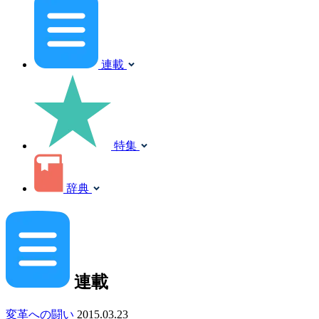
連載
特集
辞典
連載
変革への闘い
2015.03.23