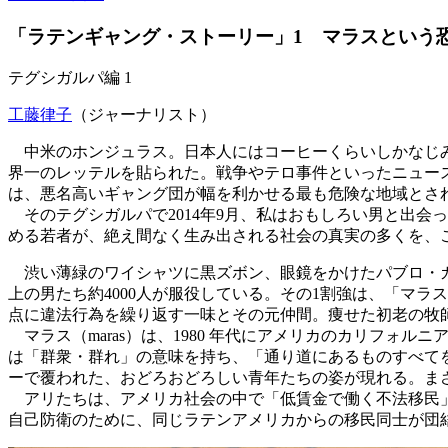
「ラテンギャング・ストーリー」1 マラスという
テグシガルパ編 1
工藤律子
（ジャーナリスト）
中米のホンジュラス。日本人にはコーヒーくらいしかなじみのな
界一のレッテルを貼られた。戦争やテロ事件といったニュー
は、悪名高いギャング団が幅を利かせる最も危険な地域とさ
そのテグシガルパで2014年9月、私はおもしろい男と出会
める若者が、絶え間なく生み出される社会の真実の多くを、
渋い薄緑のワイシャツに黒ズボン、眼鏡をかけたパブロ・ガ
上の男たち約4000人が服役している。その1割強は、「マ
点に違法行為を繰り返す一味とその元仲間。痩せた初老の牧
マラス（maras）は、1980 年代にアメリカのカリフォルニア
は「群衆・群れ」の意味を持ち、「通り道にあるものすべて
ーで覆われた、おどろおどろしい青年たちの姿が現れる。ま
アリたちは、アメリカ社会の中で「低賃金で働く不法移民」
自己防衛のために、同じラテンアメリカからの移民同士が団