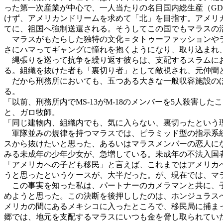
った第一次産業が中心で、一人当たりの名目国内総生産（GDP）
けず、アメリカンドリームを求めて「北」を目指す。アメリ
てに、祖国へ強制送還される。そうしてこの国でもマラスの
マラスがもたらした独特の文化＝タトゥーファッションやラ
さにハマってギャングに憧れを抱くようになり、取り込まれ
縄張りを巡って抗争を繰り返す彼らは、支配するスラムにお
る。組織を抜けた者も「裏切り者」として敵視され、元仲間
だから刑務所においても、五つある大きな一般収容施設のほか
る。
「以前、刑務所内でMS-13がM-18のメンバーを5人殺害
と、ガロ牧師。
「同じ建物内、組織内でも、気に入らない、裏切ったという
軍隊並みの規律を持つマラスでは、ピラミッド型の指示系統
スから抜けたいと思った、あるいはマラスメンバーの恋人に
みる未成年の少年少女が、急増している。未成年の不法入国者
「アメリカへの子ども移民」と言えば、これまではアメリカ
うと思ったというケースが、大半だった。が、現在では、マ
この事実を知った私は、パートナーのカメラマンと共に、子
めようと思った。この決断を後押ししたのは、ホンジュラスへ
メリカの間にあるメキシコに入ったところで、移民局に捕ま
郷では、地元を支配するマラスにいつも金を脅し取られてい