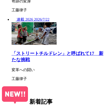
奇跡の変身
工藤律子
連載
2026
2026/
7/22
「ストリートチルドレン」と呼ばれて17 新
たな挑戦
変革への闘い
工藤律子
新着記事