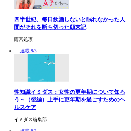
四半世紀、毎日飲酒しないと眠れなかった人
間がそれを断ち切った顛末記
雨宮処凛
連載
8/3
性知識イミダス：女性の更年期について知ろ
う～（後編）上手に更年期を過ごすためのヘ
ルスケア
イミダス編集部
連載
8/3