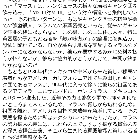
った「マラス」は、ホンジュラスの様々な若者ギャング団を
飲み込み、「MS-13対M-18」という対立構造へと集約してい
った。その行動パターンは、もはやギャング同士の抗争や街
での強盗殺人、スラムでの麻薬密売といった、従来のギャン
グ犯罪の枠に収まらない。この街、この国に住む人々、特に
貧困層の子どもと若者を「敵か味方か」の論理に巻き込み、
恐怖に陥れている。自分が暮らす地域を支配するマラスのメ
ンバーになるかならないか、彼らが要求するみかじめ料を払
うか払わないか、彼らに協力的かどうかだけで、生死が決ま
りかねないのだ。
もともと1980年代にメキシコや中米から来た貧しい移民の
若者たちがアメリカ・カリフォルニア州で生み出したギャン
グ団であるマラスは、90年代に入って徐々に彼らの祖国であ
るグアテマラ、エルサルバドル、ホンジュラス、メキシコへ
とUターン進出した。近年その力は警察や軍でも抑えきれな
いところまで来ているため、マラスの脅しから逃れるために
祖国を離れ、アメリカを目指す未成年が急増している。その
実態を探るために私はテグシガルパに来たわけだが、マラス
の勢力拡大の裏には、これらの国でますます拡がる貧富の差
と深まる拝金主義、そこから生まれる家庭崩壊と貧しい若者
たちの絶望感がある。