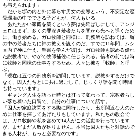
も与えられます」
だから塀の内と外に暮らす男女の交際という、不安定な恋
愛環境の中でできる子どもが、何人もいる。
あたたかい家庭を築くという夢は先延ばしにして、アンジ
ェロはまず、多くの罪深き若者たちを闇から光へと導くため
に、働き始める。ガロ牧師と同様に、刑務所を訪ねては、塀
の中の若者たちに神の教えを説くのだ。すでに11年間、ムシ
ョ内で神に仕え、聖書を学んだ彼は、ガロ牧師も認める優れ
た説教者で、やがて牧師補佐に任じられる。信者の前では時
に牧師と同様の仕事をするため、人々は彼を「牧師」と呼
ぶ。
「現在は五つの刑務所を訪問しています。説教をするだけで
なく、囚人たちと1日共に過ごして、じっくり話を聞く時間
も持っています」
ギャング人生を語った時とは打って変わって、宗教者らし
い落ち着いた口調で、自分の仕事について話す。
「囚人が家庭訪問をする際に同行したり、出所間近な人のた
めに仕事を探してあげたりもしています。私たちの教会で
は、ガロ牧師や私を含めて14人がこの活動を行っています
が、まだまだ人数が足りません。本当は囚人たちと対話ので
きる人材が、もっと必要なのです」