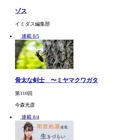
ゾス
イミダス編集部
連載
8/5
骨太な剣士 〜ミヤマクワガタ
第110回
今森光彦
連載
8/4