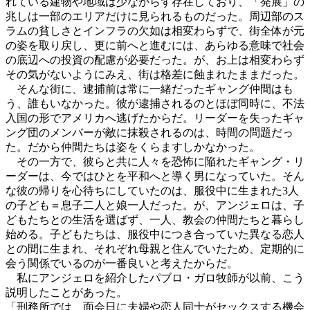
れている建物や地域は少なからず存在しており、「発展」の
兆しは一部のエリアだけに見られるものだった。周辺部のス
ラムの貧しさとインフラの欠如は相変わらずで、街全体が元
の姿を取り戻し、更に前へと進むには、あらゆる意味で社会
の底辺への投資の配慮が必要だった。が、お上は相変わらず
その気がないようにみえ、街は格差に蝕まれたままだった。
そんな街に、逮捕前は常に一緒だったギャング仲間はも
う、誰もいなかった。彼が逮捕されるのとほぼ同時に、不法
入国の形でアメリカへ逃げたからだ。リーダーを失ったギャ
ング団のメンバーが敵に抹殺されるのは、時間の問題だっ
た。だから仲間たちは姿をくらますしかなかった。
その一方で、彼らと共に人々を恐怖に陥れたギャング・リ
ーダーは、今ではひとを平和へと導く男になっていた。そん
な彼の帰りを心待ちにしていたのは、服役中に生まれた3人
の子ども＝息子二人と娘一人だった。が、アンジェロは、子
どもたちとの生活を選ばず、一人、教会の仲間たちと暮らし
始める。子どもたちは、服役中につき合っていた異なる恋人
との間に生まれ、それぞれ母親と住んでいたため、定期的に
会う関係でいるのが一番良いと考えたからだ。
私にアンジェロを紹介したパブロ・ガロ牧師が以前、こう
説明したことがあった。
「刑務所では、面会日に夫婦や恋人同士がセックスする機会