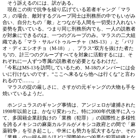
そう訴えるのには、訳がある。
現在この街で抗争を繰り広げている若者ギャング「マラ
ス」の場合、敵対するグループ同士は刑務所の中でもいがみ
合い、自分たちの「敵」とつながる人間を一切受け入れない
姿勢を貫いている。つまり同じ刑務所内でも、一人の説教者
が対象にできるのは、一つのグループのみ。マラスの二大組
織である「マラ・サルバトゥルーチャ（MS-13）」と「バリ
オ・ディエシオチョ（M-18）」、プラス“双方を抜けた者た
ち”の、計三つのグループすべてを対象に活動するには、そ
れぞれに一人ずつ専属の説教者が必要となるわけだ。
「今私はMS-13を訪問しているため、M-18のメンバーには会
いに行けないのです。“ここへ来るなら他へは行くな”と言わ
れるので……。」
マラスの掟の厳しさに、さすがの元ギャングの大物も手を
焼いているようだ。
ホンジュラスのギャング事情は、アンジェロが逮捕された
1998年以前とは、かなり変わった。特に2000年代後半に入っ
て、多国籍企業顔負けの「業務（犯罪）」の国際性と多様性
を誇るメキシコの麻薬カルテルがメキシコ政府との間で「麻
薬戦争」を引き起こし、中米にも勢力を拡大するなか、その
「業務」の一端を担うほどに国際的かつ凶悪な犯罪組織とな