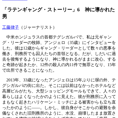
「ラテンギャング・ストーリー」6 神に導かれた
男
工藤律子
（ジャーナリスト）
中米ホンジュラスの首都テグシガルパで、私は元ギャン
グ・リーダーの牧師、アンジェロ（35歳）にインタビューを
した。彼は12歳からギャング・リーダーとして数々の悪事を
働き、刑務所でも囚人たちの首領となる。だが、しだいに過
去を後悔するようになり、神に導かれるがままに改心。する
と奇跡が起きたか、12件の殺人の内11件で無罪となり、15年
で出所できることになった。
2013年、33歳になったアンジェロは15年ぶりに塀の外、テ
グシガルパの街に出た。そこには以前はなかったホテルなど
高層ビルがたち、大型ショッピングモールもできて、人々の
暮らしはよくなったかのように見えた。彼が刑務所に入って
まもなく起きたハリケーン・ミッチによる被害からも立ち直
ったかのように――。しかし、彼自身がそこからの避難を余
儀なくされた旧刑務所のように、水没、崩壊したまま放置さ