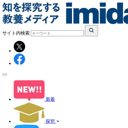
サイト内検索
新着
探究