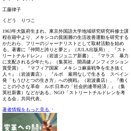
工藤律子
くどう りつこ
1963年大阪府生まれ。東京外国語大学地域研究研究科修士課
程在籍中より、メキシコの貧困層の生活改善運動を研究する
かたわら、フリーのジャーナリストとして取材活動を始め
る。著書に『仲間と誇りと夢と』（JULA出版局）、『スト
リートチルドレン』（岩波ジュニア新書）、『マラス 暴力
に支配される少年たち』（集英社、開高健ノンフィクション
賞受賞）、『マフィア国家 メキシコ麻薬戦争を生き抜く
人々』（岩波書店）、『ルポ 雇用なしで生きる スペイン
発「もうひとつの生き方」への挑戦』（岩波書店）、『働く
ことの小さな革命 ルポ 日本の「社会的連帯経済」』（集
英社新書）などがある。NGO「ストリートチルドレンを考
える会」共同代表。
著者情報をもっと見る