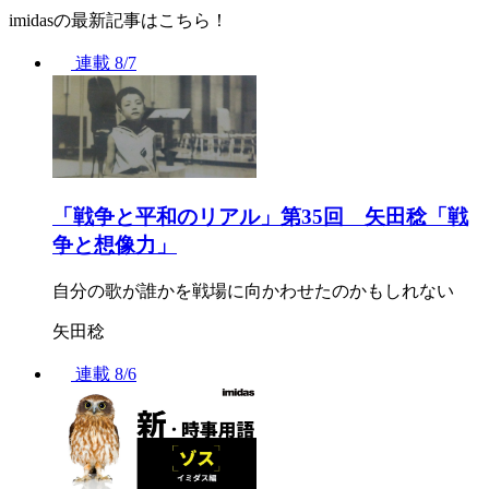
imidasの最新記事はこちら！
連載
8/7
「戦争と平和のリアル」第35回 矢田稔「戦
争と想像力」
自分の歌が誰かを戦場に向かわせたのかもしれない
矢田稔
連載
8/6