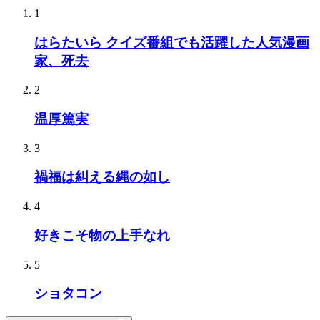
1
はらたいら クイズ番組でも活躍した人気漫画
家、死去
2
温厚篤実
3
禍福は糾える縄の如し
4
好きこそ物の上手なれ
5
ショタコン