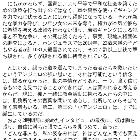
にもかかわらず、国家は、より平等で平和な社会を築くた
めの政策を打ち出すのではなく、軍や警察を使ってギャング
を力でねじ伏せることにばかり躍起になっている。それが新
たな暴力を呼び、少年少女の未来を奪う。権力が本気で彼ら
に希望を与える政治を行わない限り、若者ギャングによる犯
罪と不毛な争い、その死は続くだろう。事実、現地人権団体
の調査によると、ホンジュラスでは2014年、23歳未満の子ど
もや若者が計1031人殺害されており、その７割以上は銃で撃
ち殺され、多くが殺される前に拷問されている。
とはいえ、誤った道を選んでしまった若者たちを救いたい
というアンジェロの強い思いと、それは可能だという信念
は、揺るがなかった。世の事情がどうあれ、一つ、強く信じ
るものさえ見つけることができれば、人は変われると考える
からだ。現に、彼と一緒に教会活動に携わる人たちの中に
は、刑務所でその言葉を聞いて改心し、出所してからそばで
働く若者もいる。第二、第三の「小アンジェロ」は、すでに
誕生しているのだ。
およそ2時間前に始めたインタビューの最後に、彼は胸を
張り、自信に満ちた眼でこちらを見つめて、言った。
「どんな罪人も、私の姿をみれば、神はどんな人間でも変え
ることができるとわかるはずです。罪を犯した者でも、生ま