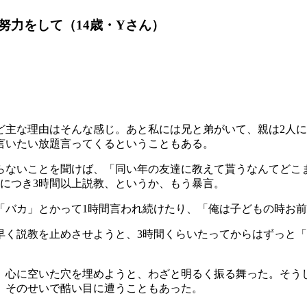
努力をして（14歳・Yさん）
ど主な理由はそんな感じ。あと私には兄と弟がいて、親は2人
言いたい放題言ってくるということもある。
らないことを聞けば、「同い年の友達に教えて貰うなんてどこ
につき3時間以上説教、というか、もう暴言。
「バカ」とかって1時間言われ続けたり、「俺は子どもの時お
早く説教を止めさせようと、3時間くらいたってからはずっと
、心に空いた穴を埋めようと、わざと明るく振る舞った。そう
、そのせいで酷い目に遭うこともあった。