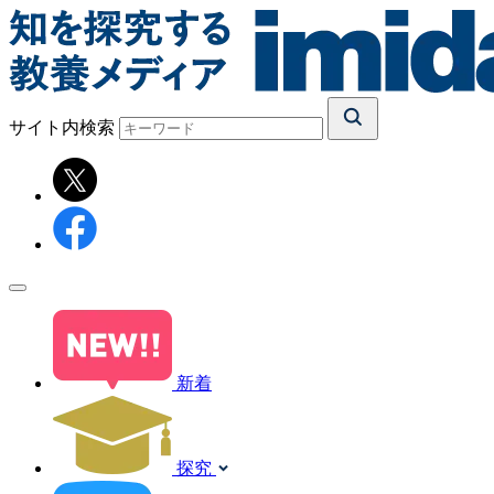
サイト内検索
新着
探究