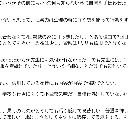
ていうかその前にも小3の何も知らない私に自慰を手伝わせた
いないと思って、性暴力は生理の時にゴミ袋を使って行為をす
合わなくて2回親戚の家に引っ越したし、とある理由で2回目
うととても怖い。児相は少し、警察は1ミリも信用できなくな
良かったからか先生にも気付かれなかった。でも先生には、1
じ服を着続けていたり、そういう些細なことだけでも気付いて
ない。信用している友達にも内容が内容で相談できない。
、学校も行きにくくて不登校気味だ。自傷行為はしていないけ
し、周りのものがどうしても汚く感じて息苦しい。普通を押し
としてほしい。逃げようとしてネットに依存してる気もする。も