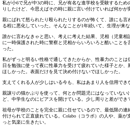
私が小6で兄が中3の時に、兄が有名な進学校を受験するため
りしたけど、今思えばその時に親に言い付けていれば何かが
親にばれて怒られたり殴られたりするのが怖くて、誰にも言
る程に悪化していった。そんなことが1年続いて、生理が来
誰かに言わなきゃと思い、考えに考えた結果、児相（児童相
に一時保護された時に警察と児相からいろいろと酷いことを
った。
私がずっと明るい性格で通してきたからか、性暴力のことは
日を勉強に使って夜に性暴力を受けて疲れていた様子とか、
ほしかった。表面だけを見て決め付けないでほしかった。
支えてくれる人が少しはいる今も、私はあまり人を信用でき
親譲りの猫かぶりを使って、何とか問題児にはなっていない
ど、中学生なのにピアスを開けている。少し周りと差ができ
祖母が学校のことを完全に親に任せているので、最低限の連
付けられて正直疲れている。Colabo（コラボ）の人や、
っと気楽に生きたい。