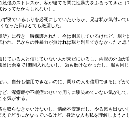
の勉強のストレスか、私が寝てる間に性暴力をふるってきた（
変わってたかもしれない）。
わず寝ているふりを必死にしていたからか、兄は私が気付いて
なくなった日はとても絶望した。
談所）に行き一時保護された。今は別居しているけれど、親とは
言われ、兄からの性暴力が無ければ親と別居できなかったと思
信じている人と信じていない人が未だにいるし、両親の外面が
風呂は余裕で1週間入れないし、歯も磨けなかったし、服も同
ない。自分も信用できないのに、周りの人を信用できるはずが
けど、潔癖症や不眠症のせいで周りに馴染めていない気がして
てる気がする。
絡を取らなきゃいけないし、情緒不安定だし、やる気も出ない
薬が支えでどうにかなっているけど、身近な人も私を理解しよう