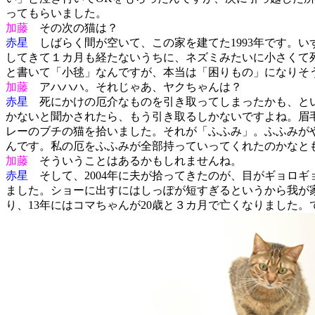
ってもらいました。
加藤
その次の猫は？
赤星
しばらく間が空いて、この家を建てた1993年です。
してきて１カ月も経たないうちに、ネズミみたいに小さくて
と書いて「小毬」なんですが、本当は「困りもの」になりそ
加藤
アハハハ。それじゃあ、ヤクちゃんは？
赤星
死にかけの厄介なものを引き取ってしまったかも、とい
かないと聞かされたら、もう引き取るしかないですよね。眉
レーのブチの猫を拾いました。それが「ふふみ」。ふふみが
んです。私の厄をふふみが全部持っていってくれたのかなと
加藤
そういうことはあるかもしれませんね。
赤星
そして、2004年に夫が拾ってきたのが、目がギョロギ
ました。ショーに出すにはしっぽが短すぎるというから我が家
り、13年にはコマちゃんが20歳と３カ月で亡くなりました