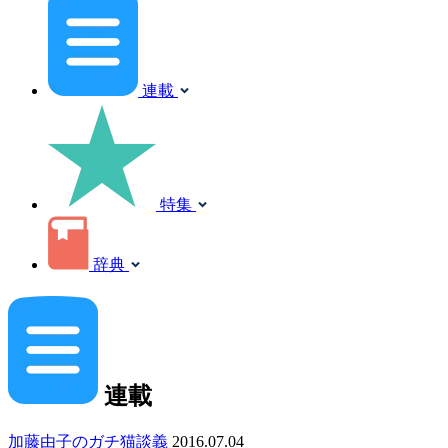
連載
特集
辞典
連載
加藤由子のガチ猫談義
2016.07.04