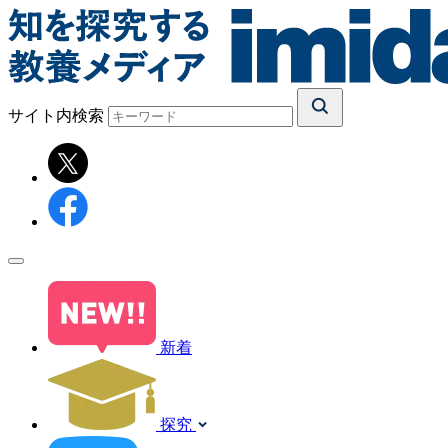
サイト内検索
新着
探究