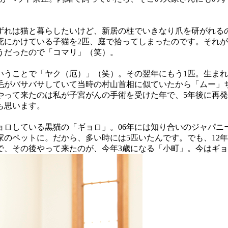
いずれは猫と暮らしたいけど、新居の柱でいきなり爪を研がれる
死にかけている子猫を2匹、庭で拾ってしまったのです。それ
うだったので「コマリ」（笑）。
うことで「ヤク（厄）」（笑）。その翌年にもう1匹。生まれ
毛がバサバサしていて当時の村山首相に似ていたから「ムー」ち
やって来たのは私が子宮がんの手術を受けた年で、5年後に再
も思います。
ョロしている黒猫の「ギョロ」。06年には知り合いのジャパ
のペットに。だから、多い時には5匹いたんです。でも、12年
。で、その後やって来たのが、今年3歳になる「小町」。今はギ