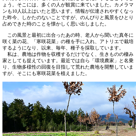
ょう。そこには、多くの人が観賞に来ていました。カメラマ
ンも10人以上はいたと思います。情報が伝達されやすくなっ
た昨今、しかたのないことですが、のんびりと風景をひとり
占めできた時のことを懐かしく思い出しました。
この風景と最初に出合ったあの時、老人から聞いた真冬に
咲く菜の花、「寒咲花菜」の種を手に入れ、アトリエで栽培
するようになり、以来、毎年、種子を採取しています。
私は、農地は作物を収穫するだけでなく、生きものの棲み
家としても捉えています。最近では自ら「環境農家」と名乗
り、生物多様性の回復を目指して荒れた農地を開墾していま
すが、そこにも寒咲花菜を植えました。