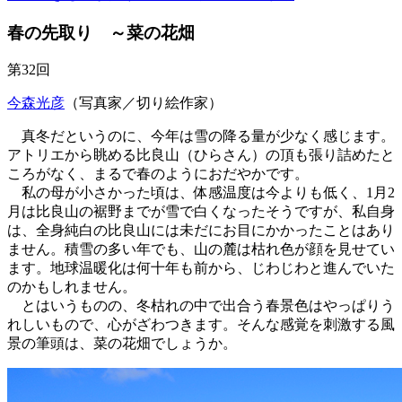
春の先取り ～菜の花畑
第32回
今森光彦
（写真家／切り絵作家）
真冬だというのに、今年は雪の降る量が少なく感じます。
アトリエから眺める比良山（ひらさん）の頂も張り詰めたと
ころがなく、まるで春のようにおだやかです。
私の母が小さかった頃は、体感温度は今よりも低く、1月2
月は比良山の裾野までが雪で白くなったそうですが、私自身
は、全身純白の比良山には未だにお目にかかったことはあり
ません。積雪の多い年でも、山の麓は枯れ色が顔を見せてい
ます。地球温暖化は何十年も前から、じわじわと進んでいた
のかもしれません。
とはいうものの、冬枯れの中で出合う春景色はやっぱりう
れしいもので、心がざわつきます。そんな感覚を刺激する風
景の筆頭は、菜の花畑でしょうか。