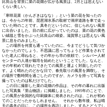
比良山を背景に菜の花畑が広がる風景は、2月とは思えない
くらい美しい。
「寒咲花菜（かんざきはなな）」という菜の花を知ったの
は、今から25年前、琵琶湖水系の取材で湖岸道路を車で走っ
ていた時のことです。真冬だというのに、信じられない風景
に出合いました。目の前に広がっていたのは、菜の花の黄色
い絨毯と雪をかぶった比良山の雄姿。滋賀県とは思えない風
景に息をのみました。
この場所を何度も通っていたのに、今までどうして気づか
なかったのでしょう。不思議に思ってちょうど作業をされて
いた老人に尋ねると、その年から市の依頼で、シルバー人材
センターの人達が栽培を始めたということでした。なんと、
その年初めて現れたできたての風景と運よく対面したので
す。よく晴れたのどかな日で、春先取りの風景を満喫し、そ
の場所で数時間を過ごしたのですが、カメラを持って写真を
撮っていたのは私だけでした。
この日に撮影した菜の花畑の作品は、その年の暮れに出版
した写真集『里山物語』に掲載しました。1995年のことで、
この風景が全国的な印刷媒体に発表されたのは、これが初め
てのことだったかもしれません。 それから数年後、私は晴
天の真冬の日に、この場所を再訪しました。するとどうでし