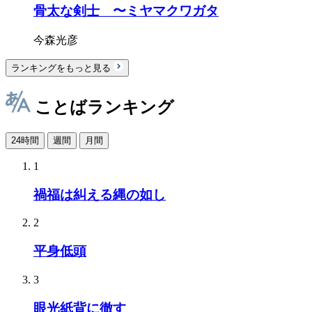
骨太な剣士 〜ミヤマクワガタ
今森光彦
ランキングをもっと見る
ことばランキング
24時間
週間
月間
1
禍福は糾える縄の如し
2
平身低頭
3
眼光紙背に徹す