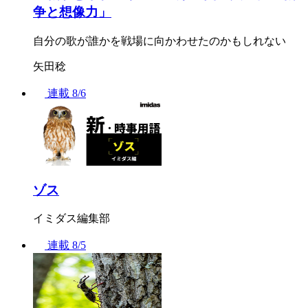
争と想像力」
自分の歌が誰かを戦場に向かわせたのかもしれない
矢田稔
連載
8/6
ゾス
イミダス編集部
連載
8/5