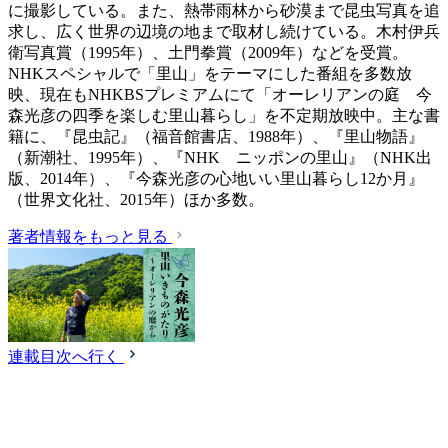
に撮影している。また、熱帯雨林から砂漠まで昆虫写真を追
求し、広く世界の辺境の地まで取材し続けている。木村伊兵
衛写真賞（1995年）、土門拳賞（2009年）などを受賞。
NHKスペシャルで「里山」をテーマにした番組を多数放
映、現在もNHKBSプレミアムにて「オーレリアンの庭 今
森光彦の四季を楽しむ里山暮らし」を不定期放映中。主な書
籍に、『昆虫記』（福音館書店、1988年）、『里山物語』
（新潮社、1995年）、『NHK ニッポンの里山』（NHK出
版、2014年）、『今森光彦の心地いい里山暮らし12か月』
（世界文化社、2015年）ほか多数。
著者情報をもっと見る
連載目次へ行く