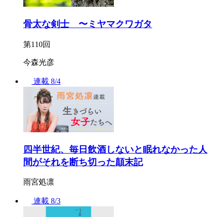
骨太な剣士 〜ミヤマクワガタ
第110回
今森光彦
連載
8/4
四半世紀、毎日飲酒しないと眠れなかった人
間がそれを断ち切った顛末記
雨宮処凛
連載
8/3