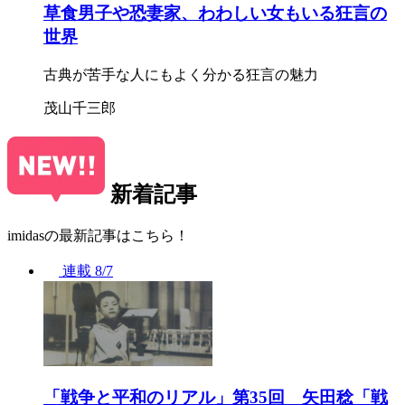
草食男子や恐妻家、わわしい女もいる狂言の
世界
古典が苦手な人にもよく分かる狂言の魅力
茂山千三郎
新着記事
imidasの最新記事はこちら！
連載
8/7
「戦争と平和のリアル」第35回 矢田稔「戦