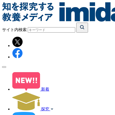
サイト内検索
新着
探究