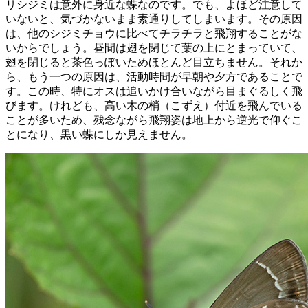
リシジミは意外に身近な蝶なのです。でも、よほど注意して
いないと、気づかないまま素通りしてしまいます。その原因
は、他のシジミチョウに比べてチラチラと飛翔することがな
いからでしょう。昼間は翅を閉じて葉の上にとまっていて、
翅を閉じると茶色っぽいためほとんど目立ちません。それか
ら、もう一つの原因は、活動時間が早朝や夕方であることで
す。この時、特にオスは追いかけ合いながら目まぐるしく飛
びます。けれども、高い木の梢（こずえ）付近を飛んでいる
ことが多いため、残念ながら飛翔姿は地上から逆光で仰ぐこ
とになり、黒い蝶にしか見えません。