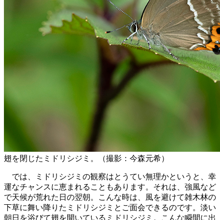
翅を閉じたミドリシジミ。（撮影：今森元希）
では、ミドリシジミの観察はとうてい無理かというと、幸
運なチャンスに恵まれることもあります。それは、強風など
で天候が荒れた日の翌朝。こんな時は、風を避けて雑木林の
下草に舞い降りたミドリシジミとご面会できるのです。淡い
朝日を浴びて翅を開いているミドリシジミ。こんな瞬間に出