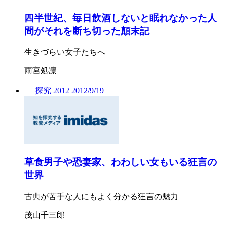
四半世紀、毎日飲酒しないと眠れなかった人
間がそれを断ち切った顛末記
生きづらい女子たちへ
雨宮処凛
探究
2012
2012/
9/19
草食男子や恐妻家、わわしい女もいる狂言の
世界
古典が苦手な人にもよく分かる狂言の魅力
茂山千三郎