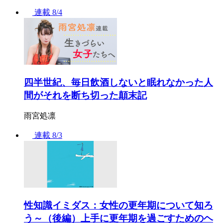
連載
8/4
四半世紀、毎日飲酒しないと眠れなかった人
間がそれを断ち切った顛末記
雨宮処凛
連載
8/3
性知識イミダス：女性の更年期について知ろ
う～（後編）上手に更年期を過ごすためのヘ