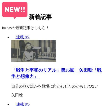
新着記事
imidasの最新記事はこちら！
連載
8/7
「戦争と平和のリアル」第35回 矢田稔「戦
争と想像力」
自分の歌が誰かを戦場に向かわせたのかもしれない
矢田稔
連載
8/6