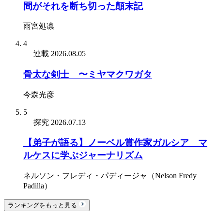
間がそれを断ち切った顛末記
雨宮処凛
4
連載
2026.08.05
骨太な剣士 〜ミヤマクワガタ
今森光彦
5
探究
2026.07.13
【弟子が語る】ノーベル賞作家ガルシア゠マ
ルケスに学ぶジャーナリズム
ネルソン・フレディ・パディージャ（Nelson Fredy
Padilla）
ランキングをもっと見る