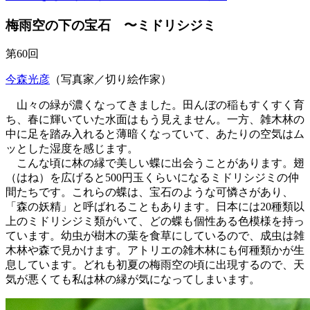
梅雨空の下の宝石 〜ミドリシジミ
第60回
今森光彦
（写真家／切り絵作家）
山々の緑が濃くなってきました。田んぼの稲もすくすく育
ち、春に輝いていた水面はもう見えません。一方、雑木林の
中に足を踏み入れると薄暗くなっていて、あたりの空気はム
ッとした湿度を感じます。
こんな頃に林の縁で美しい蝶に出会うことがあります。翅
（はね）を広げると500円玉くらいになるミドリシジミの仲
間たちです。これらの蝶は、宝石のような可憐さがあり、
「森の妖精」と呼ばれることもあります。日本には20種類以
上のミドリシジミ類がいて、どの蝶も個性ある色模様を持っ
ています。幼虫が樹木の葉を
食草
にしているので、成虫は雑
木林や森で見かけます。アトリエの雑木林にも何種類かが生
息しています。どれも初夏の梅雨空の頃に出現するので、天
気が悪くても私は林の縁が気になってしまいます。