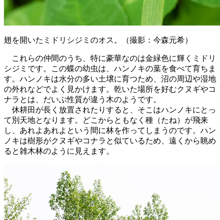
翅を開いたミドリシジミのオス。（撮影：今森元希）
これらの仲間のうち、特に豪華なのは金緑色に輝くミドリ
シジミです。この蝶の幼虫は、ハンノキの葉を食べて育ちま
す。ハンノキは水分の多い土壌に育つため、沼の周辺や湿地
の外れなどでよく見かけます。乾いた場所を好むクヌギやコ
ナラとは、だいぶ性質が違う木のようです。
休耕田が長く放置されたりすると、そこはハンノキにとっ
て別天地となります。どこからともなく種（たね）が飛来
し、あれよあれよという間に林を作ってしまうのです。ハン
ノキは樹形がクヌギやコナラと似ているため、遠くから眺め
ると雑木林のように見えます。