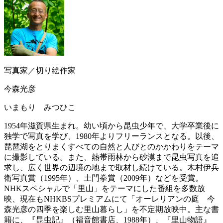
写真家／切り絵作家
今森光彦
いまもり みつひこ
1954年滋賀県生まれ。幼い頃から昆虫少年で、大学卒業後に
独学で写真を学び、1980年よりフリーランスとなる。以後、
琵琶湖をとりまくすべての自然と人びとのかかわりをテーマ
に撮影している。また、熱帯雨林から砂漠まで昆虫写真を追
求し、広く世界の辺境の地まで取材し続けている。木村伊兵
衛写真賞（1995年）、土門拳賞（2009年）などを受賞。
NHKスペシャルで「里山」をテーマにした番組を多数放
映、現在もNHKBSプレミアムにて「オーレリアンの庭 今
森光彦の四季を楽しむ里山暮らし」を不定期放映中。主な書
籍に、『昆虫記』（福音館書店、1988年）、『里山物語』