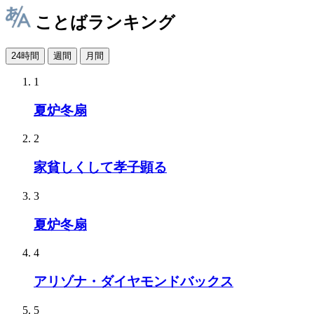
ことばランキング
24時間
週間
月間
1
夏炉冬扇
2
家貧しくして孝子顕る
3
夏炉冬扇
4
アリゾナ・ダイヤモンドバックス
5