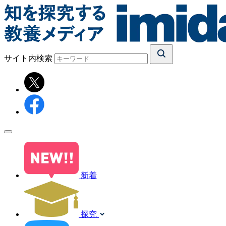
サイト内検索
新着
探究