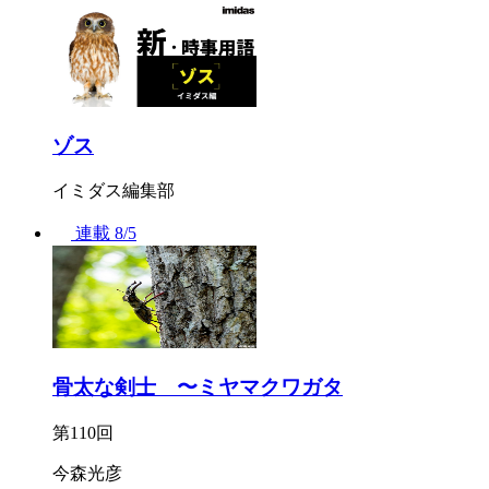
ゾス
イミダス編集部
連載
8/5
骨太な剣士 〜ミヤマクワガタ
第110回
今森光彦