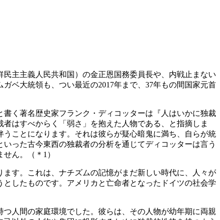
鮮民主主義人民共和国）の金正恩国務委員長や、内戦止まない
ベ大統領も、つい最近の2017年まで、37年もの間国家元首
と書く著名歴史家フランク・ディコッターは『人はいかに独裁
裁者はすべからく「弱さ」を抱えた人物である、と指摘しま
伴うことになります。それは彼らが疑心暗鬼に満ち、自らが統
といった古今東西の独裁者の分析を通じてディコッターは言う
ません。
（＊1）
ります。これは、ナチズムの記憶がまだ新しい時代に、人々が
うとしたものです。アメリカと亡命者となったドイツの社会学
持つ人間の家庭環境でした。彼らは、その人物が幼年期に両親