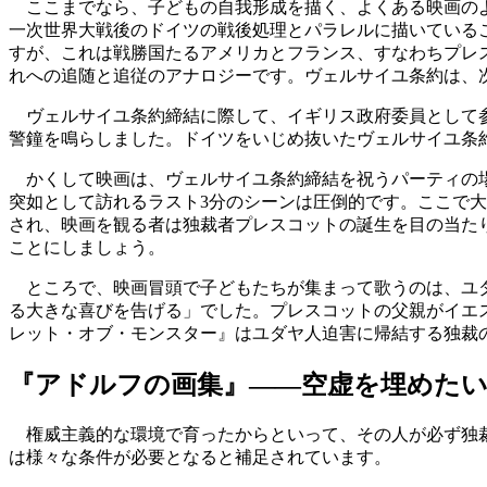
ここまでなら、子どもの自我形成を描く、よくある映画のよ
一次世界大戦後のドイツの戦後処理とパラレルに描いている
すが、これは戦勝国たるアメリカとフランス、すなわちプレ
れへの追随と追従のアナロジーです。ヴェルサイユ条約は、
ヴェルサイユ条約締結に際して、イギリス政府委員として参
警鐘を鳴らしました。ドイツをいじめ抜いたヴェルサイユ条
かくして映画は、ヴェルサイユ条約締結を祝うパーティの場
突如として訪れるラスト3分のシーンは圧倒的です。ここで
され、映画を観る者は独裁者プレスコットの誕生を目の当た
ことにしましょう。
ところで、映画冒頭で子どもたちが集まって歌うのは、ユダ
る大きな喜びを告げる」でした。プレスコットの父親がイエ
レット・オブ・モンスター』はユダヤ人迫害に帰結する独裁
『アドルフの画集』――空虚を埋めた
権威主義的な環境で育ったからといって、その人が必ず独裁
は様々な条件が必要となると補足されています。