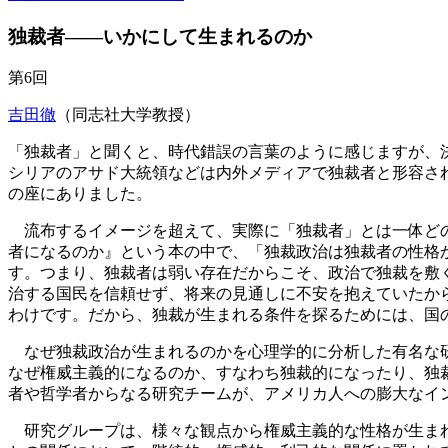
独裁者――いかにして生まれるのか
第6回
吉田徹
（同志社大学教授）
「独裁者」と聞くと、時代錯誤の言葉のように感じますが、
シリアのアサド大統領などは内外メディアで独裁者と形容され
の座にありました。
流布するイメージを超えて、実際に「独裁者」とは一体どの
者になるのか』という本の中で、「独裁政治は独裁者の性格
す。つまり、独裁者は弱い存在だからこそ、政治で独裁を敷
治する国民を信頼せず、将来の見通しに不安を抱えていたか
わけです。だから、独裁が生まれる条件を探るためには、国
なぜ独裁政治が生まれるのかを心理学的に分析した有名な研
なぜ権威主義的になるのか、すなわち独裁的になったり、独
者や哲学者からなる研究チームが、アメリカ人への膨大なイ
研究グループは、様々な観点から権威主義的な性格が生まれ