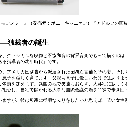
ブ・モンスター』（発売元：ポニーキャニオン）『アドルフの画
――独裁者の誕生
、クラシカルな映像と不協和音の背景音楽でもって描くのは
『ある指導者の幼年時代』です。
、アメリカ国務省から派遣された国務次官補とその妻、そし
、息子を厳しく育てます。父親も息子に優しいわけではありま
り体罰を加えます。異国の地で友達もおらず、大邸宅に寂しく
も拒否し、自宅で開かれる大事な国際会議の場を半裸で歩き回
ますが、彼は母親に従順なふりをしたかと思えば、若い女性