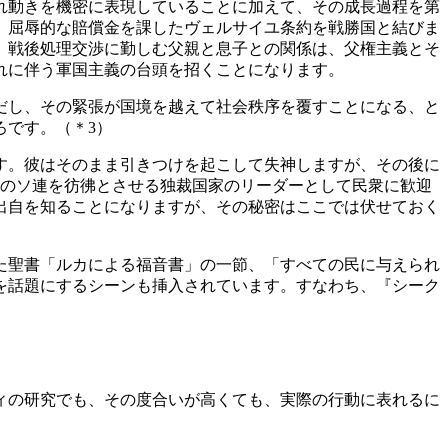
れ動きを機密に表現していることに加えて、その成長過程を第
、屈辱的な賠償金を課したヴェルサイユ条約を戦勝国と結びま
。戦後処理交渉に勤しむ父親と息子との関係は、父権主義とそ
れに伴う軍国主義の台頭を招くことになります。
だし、その緊張が国境を越えて社会秩序を覆すことになる、と
ろです。
（＊3）
す。彼はそのまま引きつけを起こして失神しますが、その後に
代のソ連を彷彿とさせる独裁国家のリーダーとして民衆に歓迎
出自を知ることになりますが、その秘密はここでは伏せておく
た聖書「ルカによる福音書」の一節、「すべての民に与えられ
を話題にするシーンも挿入されています。すなわち、『シーク
ィの研究でも、その度合いが高くても、実際の行動に表れるに