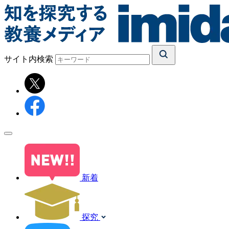
サイト内検索
新着
探究