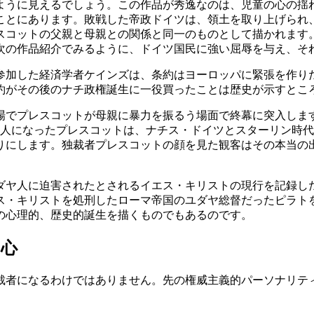
うに見えるでしょう。この作品が秀逸なのは、児童の心の揺
ことにあります。敗戦した帝政ドイツは、領土を取り上げられ
スコットの父親と母親との関係と同一のものとして描かれます
次の作品紹介でみるように、ドイツ国民に強い屈辱を与え、そ
加した経済学者ケインズは、条約はヨーロッパに緊張を作り
約がその後のナチ政権誕生に一役買ったことは歴史が示すとこ
でプレスコットが母親に暴力を振るう場面で終幕に突入しま
大人になったプレスコットは、ナチス・ドイツとスターリン時
りにします。独裁者プレスコットの顔を見た観客はその本当の
ヤ人に迫害されたとされるイエス・キリストの現行を記録し
ス・キリストを処刑したローマ帝国のユダヤ総督だったピラト
の心理的、歴史的誕生を描くものでもあるのです。
い心
者になるわけではありません。先の権威主義的パーソナリテ