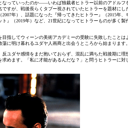
なっていったのか――いわば独裁者ヒトラー以前のアドルフを描
有名ですが、戦後長らくタブー視されていたヒトラーを題材に
（2007年）、話題になった『帰ってきたヒトラー』（2015年
ト』（2019年）など、21世紀になってヒトラーものが多く
目指してウィーンの美術アカデミーの受験に失敗したことは
放蕩に明け暮れるユダヤ人画商と出会うところから始まります
、反ユダヤ感情をまだ抱いておらず、混乱に満ちた戦後期に理
を求めます。「私に才能があるんだな？」と問うヒトラーに対