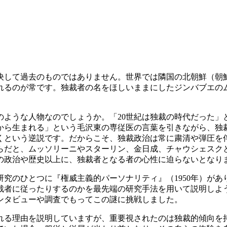
決して過去のものではありません。世界では隣国の北朝鮮（朝
るのが常です。独裁者の名をほしいままにしたジンバブエのムガ
ような人物なのでしょうか。「20世紀は独裁の時代だった」
から生まれる」という毛沢東の専従医の言葉を引きながら、独
くという逆説です。だからこそ、独裁政治は常に粛清や弾圧を
らだと、ムッソリーニやスターリン、金日成、チャウシェスク
の政治や歴史以上に、独裁者となる者の心性に迫らないとなり
究のひとつに『権威主義的パーソナリティ』（1950年）があ
裁者に従ったりするのかを最先端の研究手法を用いて説明しよ
ンタビューや調査でもってこの謎に挑戦しました。
る理由を説明していますが、重要視されたのは独裁的傾向を