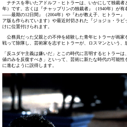
ナチスを率いたアドルフ・ヒトラーは、いかにして独裁者と
年）です。古くは『チャップリンの独裁者』（1940年）が
――最期の12日間』（2004年）や『わが教え子、ヒトラー』
ア版も作られています）や最近封切された『ジョジョ・ラビッ
けに位置付けられます。
公務員だった父親との不仲を経験した青年ヒトラーが画家を
戦って除隊し、芸術家を志すヒトラーが、ロスマンという、
「反ユダヤ主義は嫌いだ」とこの時代に言明するヒトラーは
値のみを反復すべき」といって、芸術に新たな時代の可能性
に進むように説得します。