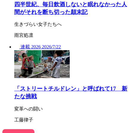
四半世紀、毎日飲酒しないと眠れなかった人
間がそれを断ち切った顛末記
生きづらい女子たちへ
雨宮処凛
連載
2026
2026/
7/22
「ストリートチルドレン」と呼ばれて17 新
たな挑戦
変革への闘い
工藤律子