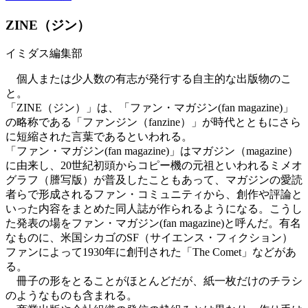
ZINE（ジン）
イミダス編集部
個人または少人数の有志が発行する自主的な出版物のこ
と。
「ZINE（ジン）」は、「ファン・マガジン(fan magazine)」
の略称である「ファンジン（fanzine）」が時代とともにさら
に短縮された言葉であるといわれる。
「ファン・マガジン(fan magazine)」はマガジン（magazine）
に由来し、20世紀初頭からコピー機の元祖といわれるミメオ
グラフ（謄写版）が普及したこともあって、マガジンの愛読
者らで形成されるファン・コミュニティから、創作や評論と
いった内容をまとめた同人誌が作られるようになる。こうし
た発表の場をファン・マガジン(fan magazine)と呼んだ。有名
なものに、米国シカゴのSF（サイエンス・フィクション）
ファンによって1930年に創刊された「The Comet」などがあ
る。
冊子の形をとることがほとんどだが、紙一枚だけのチラシ
のようなものも含まれる。