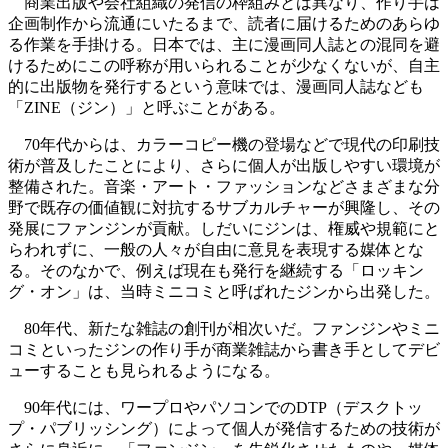
商業出版や会社組織の発信の枠組みとは異なり、作り手は
企画制作から流通にいたるまで、読者に届けるためのあらゆ
る作業を手掛ける。日本では、主に漫画同人誌との混同を避
けるためにこの呼称が用いられることが少なくないが、自主
的に出版物を発行するという意味では、漫画同人誌なども
「ZINE（ジン）」と呼ぶことがある。
70年代からは、カラーコピー機の登場などで現代の印刷技
術が普及したことにより、さらに個人が出版しやすい環境が
整備された。音楽・アート・ファッションなどさまざまな分
野で既存の価値観に対抗するサブカルチャーが興隆し、その
発展にファンジンが貢献。しだいにジンは、権威や規範にと
らわれずに、一般の人々が自由に意見を表現する媒体とな
る。そのなかで、例えば現在も発行を継続する「ロッキン
グ・オン」は、当時ミニコミと呼ばれたジンから出発した。
80年代、新たな雑誌の創刊が相次いだ。ファンジンやミニ
コミといったジンの作り手が商業雑誌から書き手としてデビ
ューすることも見られるようになる。
90年代には、ワープロやパソコンでのDTP（デスクトッ
プ・パブリッシング）によって個人が発信するための技術が