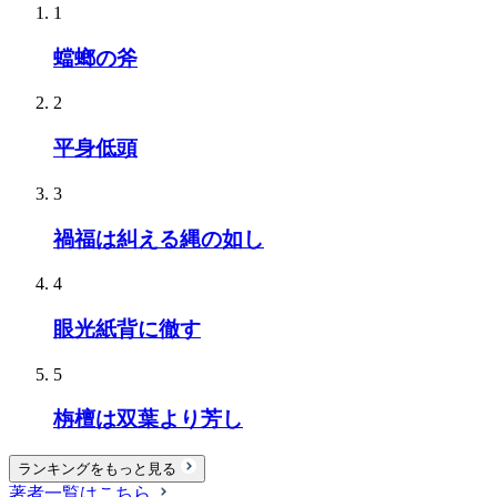
1
蟷螂の斧
2
平身低頭
3
禍福は糾える縄の如し
4
眼光紙背に徹す
5
栴檀は双葉より芳し
ランキングをもっと見る
著者一覧はこちら