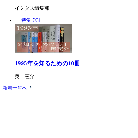
イミダス編集部
特集
7/31
1995年を知るための10冊
奥 憲介
新着一覧へ