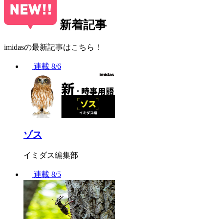
新着記事
imidasの最新記事はこちら！
連載
8/6
ゾス
イミダス編集部
連載
8/5