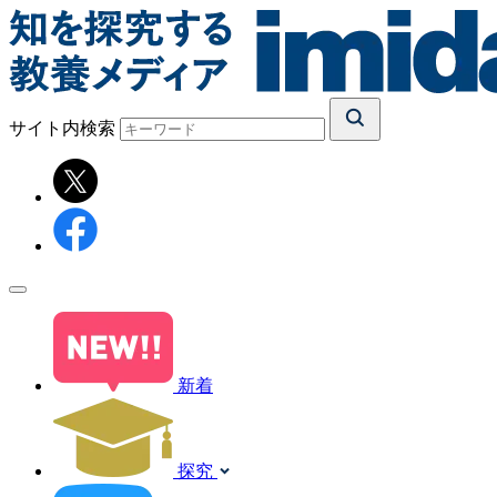
サイト内検索
新着
探究