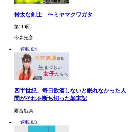
骨太な剣士 〜ミヤマクワガタ
第110回
今森光彦
連載
8/4
四半世紀、毎日飲酒しないと眠れなかった人
間がそれを断ち切った顛末記
雨宮処凛
連載
8/3