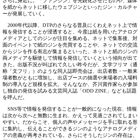
さらに身近に。「ファンジン」を先鋭化させたものや、媒体
を紙からネットに移したウェブジンといったジン・カルチャ
ーが発展していく。
2000年代以降、DTPのさらなる普及にくわえネット上で情
報を発信することが浸透すると、今度は紙を用いたアナログ
メディアとしてのジンが注目を集める。ネットで集客後、対
面のイベントで紙のジンを売買することや、ネットでの交流
からジンを作る有志が集まるといった、ネットと紙のジンの
両メディアを駆使して情報を発信していくという傾向が出て
きた。出版不況が叫ばれて久しい昨今だが、文学フリマ（通
称「文フリ」）のような同人誌即売会は、出店者数・一般来
場者数がともに増加し、出店ブースの抽選や来場者の入場料
制の導入など規模を拡大。そんななか、芥川賞作家らが参加
し独自の発信を試みる文芸同人誌「ODD ZINE」なども話題
を呼んだ。
SNS等で情報を発信することが一般的になった現在、情報
は次から次へと無数に生まれ、かえって見過ごされてしまい
やすい。だからこそ、個人の声やメッセージを手に取れる形
に集約し、伝えることができるジンのようなアナログメディ
アの意義が再考されている。さらにそうしたジンの存在は、