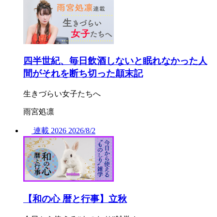
四半世紀、毎日飲酒しないと眠れなかった人
間がそれを断ち切った顛末記
生きづらい女子たちへ
雨宮処凛
連載
2026
2026/
8/2
【和の心 暦と行事】立秋