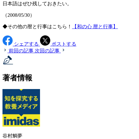
日本語はぜひ残しておきたい。
（2008/05/30）
◆その他の暦と行事はこちら！
【和の心 暦と行事】
シェアする
ポストする
前回の記事
次回の記事
著者情報
谷村鯛夢