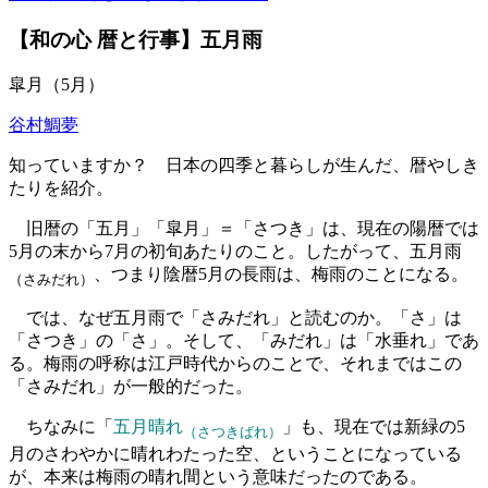
【和の心 暦と行事】五月雨
皐月（5月）
谷村鯛夢
知っていますか？ 日本の四季と暮らしが生んだ、暦やしき
たりを紹介。
旧暦の「五月」「皐月」＝「さつき」は、現在の陽暦では
5月の末から7月の初旬あたりのこと。したがって、五月雨
、つまり陰暦5月の長雨は、梅雨のことになる。
（さみだれ）
では、なぜ五月雨で「さみだれ」と読むのか。「さ」は
「さつき」の「さ」。そして、「みだれ」は「水垂れ」であ
る。梅雨の呼称は江戸時代からのことで、それまではこの
「さみだれ」が一般的だった。
ちなみに「
五月晴れ
」も、現在では新緑の5
（さつきばれ）
月のさわやかに晴れわたった空、ということになっている
が、本来は梅雨の晴れ間という意味だったのである。