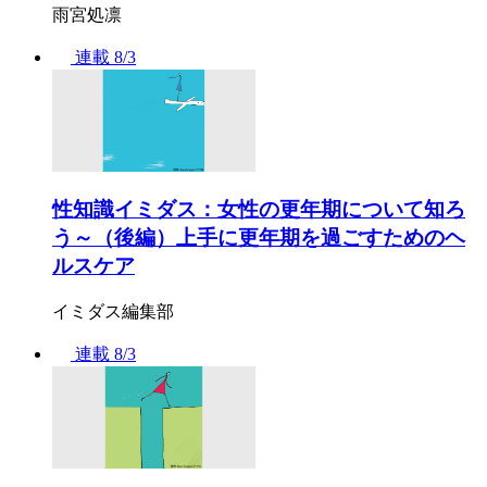
雨宮処凛
連載
8/3
性知識イミダス：女性の更年期について知ろ
う～（後編）上手に更年期を過ごすためのヘ
ルスケア
イミダス編集部
連載
8/3