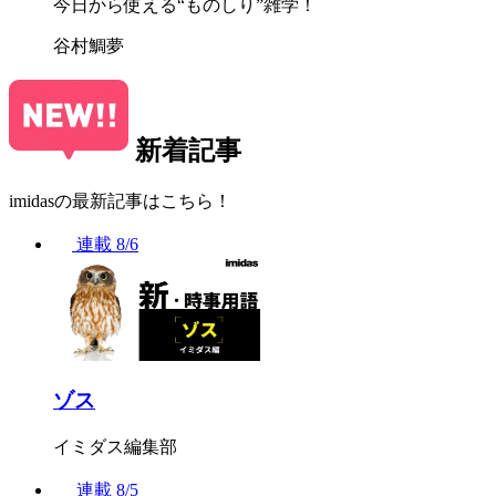
今日から使える“ものしり”雑学！
谷村鯛夢
新着記事
imidasの最新記事はこちら！
連載
8/6
ゾス
イミダス編集部
連載
8/5