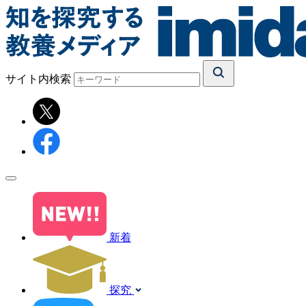
サイト内検索
新着
探究