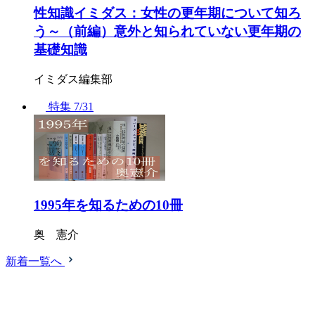
性知識イミダス：女性の更年期について知ろ
う～（前編）意外と知られていない更年期の
基礎知識
イミダス編集部
特集
7/31
1995年を知るための10冊
奥 憲介
新着一覧へ