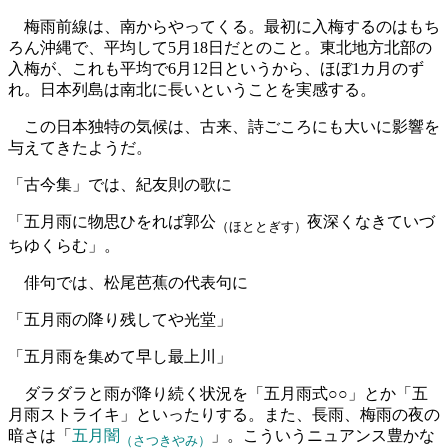
梅雨前線は、南からやってくる。最初に入梅するのはもち
ろん沖縄で、平均して5月18日だとのこと。東北地方北部の
入梅が、これも平均で6月12日というから、ほぼ1カ月のず
れ。日本列島は南北に長いということを実感する。
この日本独特の気候は、古来、詩ごころにも大いに影響を
与えてきたようだ。
「古今集」では、紀友則の歌に
「五月雨に物思ひをれば郭公
夜深くなきていづ
（ほととぎす）
ちゆくらむ」。
俳句では、松尾芭蕉の代表句に
「五月雨の降り残してや光堂」
「五月雨を集めて早し最上川」
ダラダラと雨が降り続く状況を「五月雨式○○」とか「五
月雨ストライキ」といったりする。また、長雨、梅雨の夜の
暗さは「
五月闇
」。こういうニュアンス豊かな
（さつきやみ）