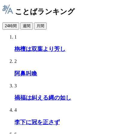
ことばランキング
24時間
週間
月間
1
栴檀は双葉より芳し
2
阿鼻叫喚
3
禍福は糾える縄の如し
4
李下に冠を正さず