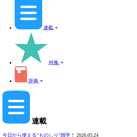
連載
特集
辞典
連載
今日から使える“ものしり”雑学！
2026.05.24