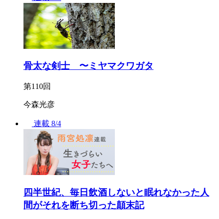
骨太な剣士 〜ミヤマクワガタ
第110回
今森光彦
連載
8/4
四半世紀、毎日飲酒しないと眠れなかった人
間がそれを断ち切った顛末記