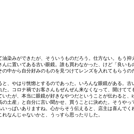
油染みができたが、そういうものだろう。仕方ない。もう抑
んに置いてある古い眼鏡。誰も買わなかった、けど「良いもの」
その中から自分好みのものを見つけてレンズを入れてもらうの
と、やはり恍惚とするのであった。いろんな眼鏡がある。古
れた。コロナ禍でお客さんもぜんぜん来なくなって、開けてて
ていたが、本当に眼鏡が好きなやつだということが伝わると、
高の土産」と自分に言い聞かせ、買うことに決めた。そうやっ
いっぱいありますね。心からそう伝えると、店主は喜んでく
これなんじゃないかと、うっすら思ったりした。