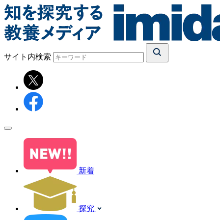
サイト内検索
新着
探究