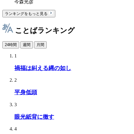
今森光彦
ランキングをもっと見る
ことばランキング
24時間
週間
月間
1
禍福は糾える縄の如し
2
平身低頭
3
眼光紙背に徹す
4