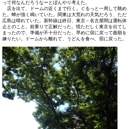
って何なんだろうなーとぼんやり考えた。
店を出て、ドームの近くまで行く。ぐるっと一周して眺め
た。蝉が強く鳴いていた。関東は大荒れの天気だろう、ただ
広島は晴れていた。新幹線は終日、東京－名古屋間は運転休
止とのこと。前乗りで正解だった。慌ただしく東京を出てし
まったので、準備が不十分だった。早めに宿に戻って曲順を
練りたい。ドームから離れて、うどんを食べ、宿に戻った。