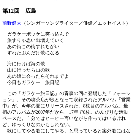
第12回 広島
前野健太
（シンガーソングライター／俳優／エッセイスト）
ガラケーポッケに突っ込んで
旅すりゃ思い出増えていく
あの街この街すれちがい
すれたぶんだけ歌になる
海に行けば海の歌
山に行ったら山の歌
あの娘に会ったらそれまでよ
今日もガラケー 旅日記
この「ガラケー旅日記」の青森の回に登場した「フォーシ
ョン」。その喫茶店が歌となって収録されたアルバム『営業
中』が、今年の夏にリリースされた。8枚目のアルバム。最
初のアルバムが2007年だから、17年で8枚。のんびりな活動
ペースだ。自分ではヒーヒー言いながら作ってはいるけれ
ど、ゆっくりなのかもしれない。
歌にしてやる歌にしてやる、と思っていると案外歌にはな