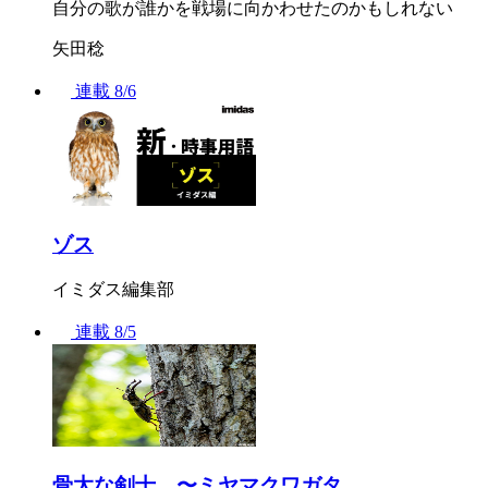
自分の歌が誰かを戦場に向かわせたのかもしれない
矢田稔
連載
8/6
ゾス
イミダス編集部
連載
8/5
骨太な剣士 〜ミヤマクワガタ