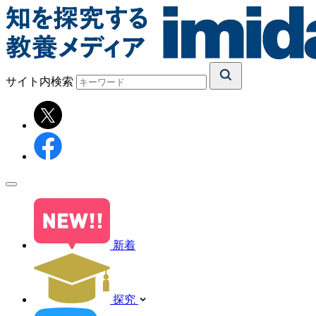
サイト内検索
新着
探究