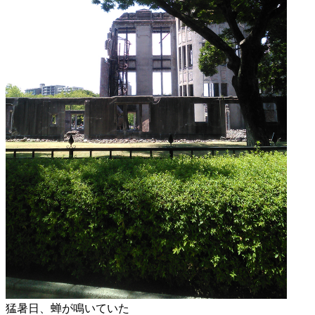
猛暑日、蝉が鳴いていた