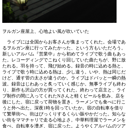
ヲルガン座屋上、心地よい風が吹いていた
ライブには全国からお客さんが集まってくれた。会場であ
るヲルガン座に行ってみたかった、という方もいただろう。
新しいアルバム『営業中』から初めてライブで歌う曲もあっ
た。レコーディングでこねくり回していた曲たちが、野に放
たれる。羽を持って、飛び始める。録音の時に込める熱と、
ライブで歌う時に込める熱は、少し違う。いや、熱は同じだ
けど、通す管の太さが違うのか。ライブはドバッと一瞬の熱
波。録音はじわあっと炙っていく感じか。無事ライブも終わ
り、新作も沢山の方が買ってくれた。終わって店主と、ライ
ブ制作の間に入ってくれたNさんと軽くビールを飲み、店を
後にした。宿に戻って荷物を置き、ラーメンでも食べに行こ
うと外へ出た。深夜1時を回っていたか。宿の自転車を借り
て繁華街へ。街はびっくりするくらい賑やかだった。知らな
い街をママチャリで走る心地よさ。中華料理屋でラーメンを
食べ、自転車を漕ぎ、宿に戻った。ようやくアルバムのツア