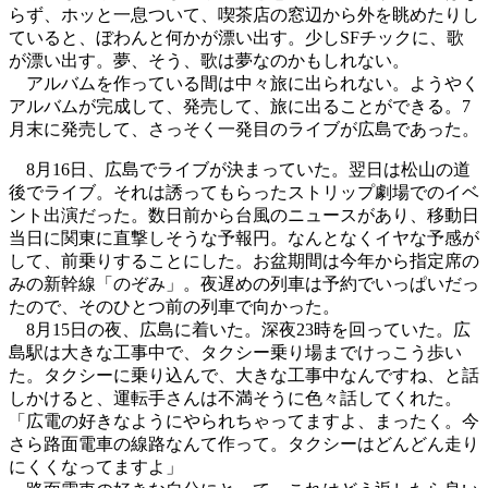
らず、ホッと一息ついて、喫茶店の窓辺から外を眺めたりし
ていると、ぼわんと何かが漂い出す。少しSFチックに、歌
が漂い出す。夢、そう、歌は夢なのかもしれない。
アルバムを作っている間は中々旅に出られない。ようやく
アルバムが完成して、発売して、旅に出ることができる。7
月末に発売して、さっそく一発目のライブが広島であった。
8月16日、広島でライブが決まっていた。翌日は松山の道
後でライブ。それは誘ってもらったストリップ劇場でのイベ
ント出演だった。数日前から台風のニュースがあり、移動日
当日に関東に直撃しそうな予報円。なんとなくイヤな予感が
して、前乗りすることにした。お盆期間は今年から指定席の
みの新幹線「のぞみ」。夜遅めの列車は予約でいっぱいだっ
たので、そのひとつ前の列車で向かった。
8月15日の夜、広島に着いた。深夜23時を回っていた。広
島駅は大きな工事中で、タクシー乗り場までけっこう歩い
た。タクシーに乗り込んで、大きな工事中なんですね、と話
しかけると、運転手さんは不満そうに色々話してくれた。
「広電の好きなようにやられちゃってますよ、まったく。今
さら路面電車の線路なんて作って。タクシーはどんどん走り
にくくなってますよ」