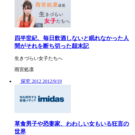
四半世紀、毎日飲酒しないと眠れなかった人
間がそれを断ち切った顛末記
生きづらい女子たちへ
雨宮処凛
探究
2012
2012/
9/19
草食男子や恐妻家、わわしい女もいる狂言の
世界