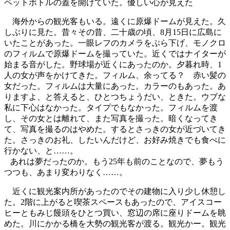
ペットボトルの蓋を開けていた。優しい心が見えた
海外からの観光客もいる。遠くに原爆ドームが見えた。久
しぶりに見た。昔々その昔、二十歳の頃、8月15日に広島に
いたことがあった。一眼レフのカメラをぶら下げ、モノクロ
のフィルムで原爆ドームを撮っていた。近くではナイターが
始まる音がした。野球場が近くにあったのか。夕暮れ時、1
人の女が声をかけてきた。フィルム、余ってる？ 赤い髪の
女だった。フィルムは大量にあった。カラーのもあった。あ
りますよ、と答えると、ひとつちょうだい、ときた。ウブな
私に下心はなかった。タイプでもなかった。フィルムを渡
し、その女とは離れて、また写真を撮った。暗くなってき
て、写真を撮るのはやめた。するとさっきの女が近づいてき
た。さっきのお礼、したいんだけど、お好み焼きでも食べに
行かない、と……。
あれは夢だったのか。もう25年も前のことなので、夢もう
つつも、あまり変わりなく……。
近くに観光案内所があったのでその建物に入り少し休憩し
た。2階に上がると喫茶スペースもあったので、アイスコー
ヒーともみじ饅頭をひとつ買い、窓辺の席に座りドームを眺
めた。川にかかる橋を大勢の観光客が渡る。観光かー。観光