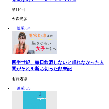
第110回
今森光彦
連載
8/4
四半世紀、毎日飲酒しないと眠れなかった人
間がそれを断ち切った顛末記
雨宮処凛
連載
8/3