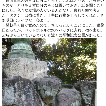
路面電車の好きな自分にとって、これはどう返したら良い
ものか、とりあえず自分の考えは置いておき、話を聞くこと
にした。色々な立場の人がいるんだなと、疲れた頭で考え
た。タクシーは宿に着き、丁寧に荷物を下ろしてくれた。さ
あ明日はライブだ、寝よう。
翌朝早く目が覚めたので、ちょっと歩くことにした。猛暑
日だったが、ペットボトルの水をバッグに入れ、宿を出た。
ぷらぷら歩いているとわりと近くに平和記念公園があった。