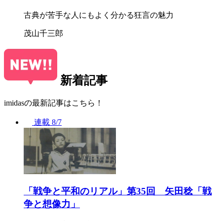
古典が苦手な人にもよく分かる狂言の魅力
茂山千三郎
新着記事
imidasの最新記事はこちら！
連載
8/7
「戦争と平和のリアル」第35回 矢田稔「戦
争と想像力」