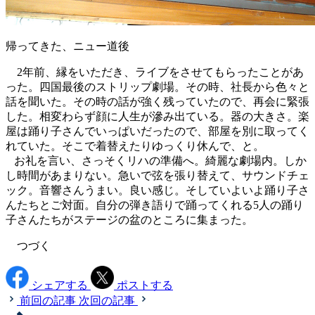
帰ってきた、ニュー道後
2年前、縁をいただき、ライブをさせてもらったことがあ
った。四国最後のストリップ劇場。その時、社長から色々と
話を聞いた。その時の話が強く残っていたので、再会に緊張
した。相変わらず顔に人生が滲み出ている。器の大きさ。楽
屋は踊り子さんでいっぱいだったので、部屋を別に取ってく
れていた。そこで着替えたりゆっくり休んで、と。
お礼を言い、さっそくリハの準備へ。綺麗な劇場内。しか
し時間があまりない。急いで弦を張り替えて、サウンドチェ
ック。音響さんうまい。良い感じ。そしていよいよ踊り子さ
んたちとご対面。自分の弾き語りで踊ってくれる5人の踊り
子さんたちがステージの盆のところに集まった。
つづく
シェアする
ポストする
前回の記事
次回の記事