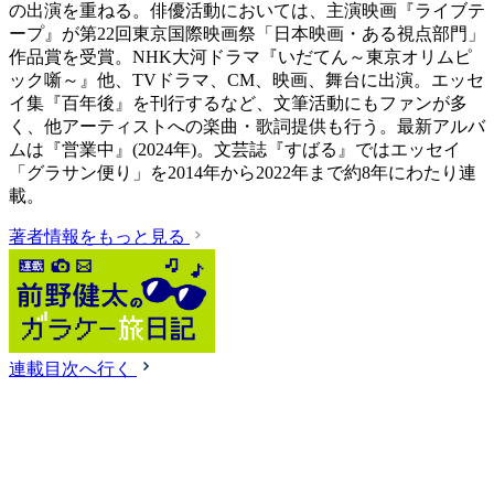
の出演を重ねる。俳優活動においては、主演映画『ライブテ
ープ』が第22回東京国際映画祭「日本映画・ある視点部門」
作品賞を受賞。NHK大河ドラマ『いだてん～東京オリムピ
ック噺～』他、TVドラマ、CM、映画、舞台に出演。エッセ
イ集『百年後』を刊行するなど、文筆活動にもファンが多
く、他アーティストへの楽曲・歌詞提供も行う。最新アルバ
ムは『営業中』(2024年)。文芸誌『すばる』ではエッセイ
「グラサン便り」を2014年から2022年まで約8年にわたり連
載。
著者情報をもっと見る
連載目次へ行く