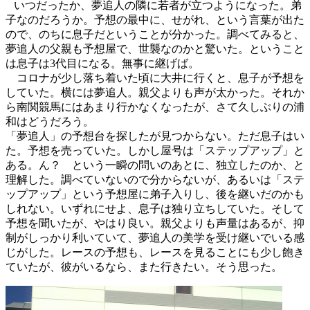
いつだったか、夢追人の隣に若者が立つようになった。弟
子なのだろうか。予想の最中に、せがれ、という言葉が出た
ので、のちに息子だということが分かった。調べてみると、
夢追人の父親も予想屋で、世襲なのかと驚いた。ということ
は息子は3代目になる。無事に継げば。
コロナが少し落ち着いた頃に大井に行くと、息子が予想を
していた。横には夢追人。親父よりも声が太かった。それか
ら南関競馬にはあまり行かなくなったが、さて久しぶりの浦
和はどうだろう。
「夢追人」の予想台を探したが見つからない。ただ息子はい
た。予想を売っていた。しかし屋号は「ステップアップ」と
ある。ん？ という一瞬の問いのあとに、独立したのか、と
理解した。調べていないので分からないが、あるいは「ステ
ップアップ」という予想屋に弟子入りし、後を継いだのかも
しれない。いずれにせよ、息子は独り立ちしていた。そして
予想を聞いたが、やはり良い。親父よりも声量はあるが、抑
制がしっかり利いていて、夢追人の美学を受け継いでいる感
じがした。レースの予想も、レースを見ることにも少し飽き
ていたが、彼がいるなら、また行きたい。そう思った。