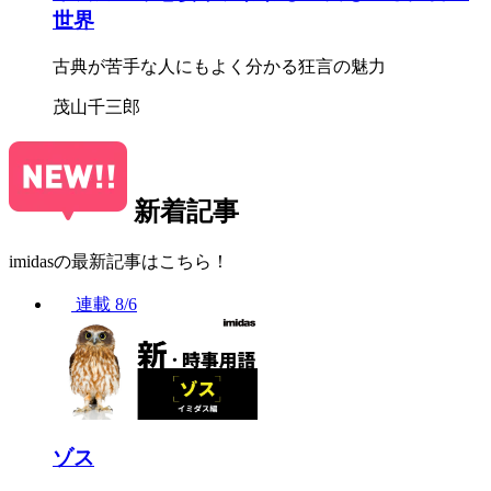
世界
古典が苦手な人にもよく分かる狂言の魅力
茂山千三郎
新着記事
imidasの最新記事はこちら！
連載
8/6
ゾス