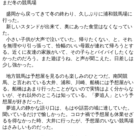
まだ冬の競馬場
盛岡から戻ってきて冬の終わり、久しぶりに浦和競馬場に
行った。
新しいスタンドが出来て、奥にあった食堂はなくなってい
た。
小さい子供が大声で泣いていた。帰りたくない、と。それ
を無理やり引っ張って、恰幅のいい母親が連れて帰ろうとす
る。近くに友達の家族がいて、その子らとバイバイしたくな
かったのだろう。また遊ぼうね、と声が聞こえた。日差しは
少し強かった。
地方競馬は予想屋を見るのも楽しみのひとつだ。南関競
馬、と言われている大井、浦和、川崎、船橋には予想屋がい
る。船橋はあまり行ったことがないので実情はよく分からな
いが、それ以外のところは知っている。「夢追人」という予
想屋が好きだった。
夢追人の静かな語り口は、もはや話芸の域に達していた。
聞いているだけで愉しかった。コロナ禍で予想屋も休業せざ
るを得なかった時、大井に行ったが、予想屋のいない競馬場
はさみしいものだった。