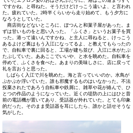
ていたエプロン姿のおばさんふたりに、港はこの道まっすぐ
ですかね、と尋ねた。そうだけどけっこう遠いよ、と言われ
た。疲れていた。2時半くらいから走り始めて、もう夕方に
なろうとしていた。
商店街などないところに、ぽつんと和菓子屋があった。ま
ずは甘いものをと思い入った。「ふくさ」というお菓子を買
った。港って遠いんですかね、と主人に尋ねると、けっこう
あるよけど裏はもう入江になってるよ、と教えてもらったの
で、自転車で裏に回ると、工場が建ち並び、入江に水がたぷ
たぷしていた。ああここでいいや、と水を眺めた。自転車を
停めて、ふくさを食べた。あまりの美味しさに、店に戻って
礼を言おうと思った。
しばらく入江で川を眺めた。海と言っていいのか。水鳥が
ぷかぷか浮いていた。誰も邪魔するものはいなかった。不法
投棄されたであろう自転車や鉄屑に、雑草や花が絡んで、ひ
とつの作品のようになっていた。近くの堤防の上にはひと昔
前の電話機が置いてあり、受話器が外れていた。とても印象
的だった。そのまま受話器を耳にしたら、誰かと話せそうな
気がした。