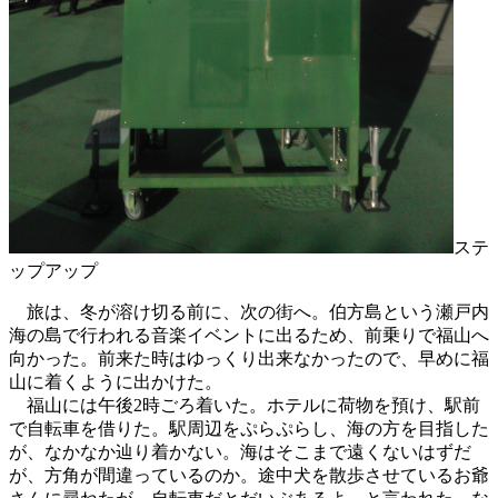
ステ
ップアップ
旅は、冬が溶け切る前に、次の街へ。伯方島という瀬戸内
海の島で行われる音楽イベントに出るため、前乗りで福山へ
向かった。前来た時はゆっくり出来なかったので、早めに福
山に着くように出かけた。
福山には午後2時ごろ着いた。ホテルに荷物を預け、駅前
で自転車を借りた。駅周辺をぷらぷらし、海の方を目指した
が、なかなか辿り着かない。海はそこまで遠くないはずだ
が、方角が間違っているのか。途中犬を散歩させているお爺