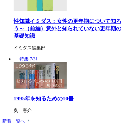
性知識イミダス：女性の更年期について知ろ
う～（前編）意外と知られていない更年期の
基礎知識
イミダス編集部
特集
7/31
1995年を知るための10冊
奥 憲介
新着一覧へ