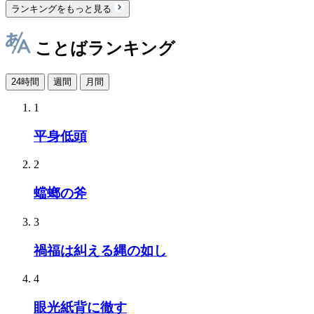
ランキングをもっと見る
ことばランキング
24時間
週間
月間
1
平身低頭
2
蟷螂の斧
3
禍福は糾える縄の如し
4
眼光紙背に徹す