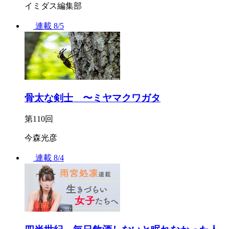
イミダス編集部
連載
8/5
骨太な剣士 〜ミヤマクワガタ
第110回
今森光彦
連載
8/4