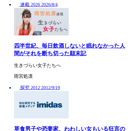
連載
2026
2026/
8/4
四半世紀、毎日飲酒しないと眠れなかった人
間がそれを断ち切った顛末記
生きづらい女子たちへ
雨宮処凛
探究
2012
2012/
9/19
草食男子や恐妻家、わわしい女もいる狂言の