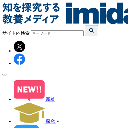
サイト内検索
新着
探究