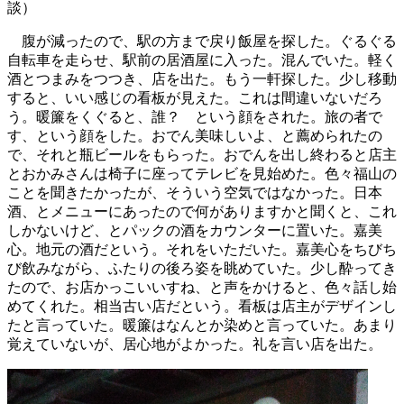
談）
腹が減ったので、駅の方まで戻り飯屋を探した。ぐるぐる
自転車を走らせ、駅前の居酒屋に入った。混んでいた。軽く
酒とつまみをつつき、店を出た。もう一軒探した。少し移動
すると、いい感じの看板が見えた。これは間違いないだろ
う。暖簾をくぐると、誰？ という顔をされた。旅の者で
す、という顔をした。おでん美味しいよ、と薦められたの
で、それと瓶ビールをもらった。おでんを出し終わると店主
とおかみさんは椅子に座ってテレビを見始めた。色々福山の
ことを聞きたかったが、そういう空気ではなかった。日本
酒、とメニューにあったので何がありますかと聞くと、これ
しかないけど、とパックの酒をカウンターに置いた。嘉美
心。地元の酒だという。それをいただいた。嘉美心をちびち
び飲みながら、ふたりの後ろ姿を眺めていた。少し酔ってき
たので、お店かっこいいすね、と声をかけると、色々話し始
めてくれた。相当古い店だという。看板は店主がデザインし
たと言っていた。暖簾はなんとか染めと言っていた。あまり
覚えていないが、居心地がよかった。礼を言い店を出た。