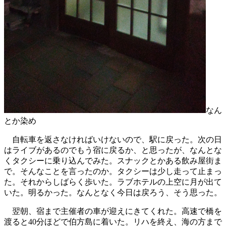
なん
とか染め
自転車を返さなければいけないので、駅に戻った。次の日
はライブがあるのでもう宿に戻るか、と思ったが、なんとな
くタクシーに乗り込んでみた。スナックとかある飲み屋街ま
で。そんなことを言ったのか。タクシーは少し走って止まっ
た。それからしばらく歩いた。ラブホテルの上空に月が出て
いた。明るかった。なんとなく今日は戻ろう、そう思った。
翌朝、宿まで主催者の車が迎えにきてくれた。高速で橋を
渡ると40分ほどで伯方島に着いた。リハを終え、海の方まで