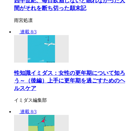
四半世紀、毎日飲酒しないと眠れなかった人
間がそれを断ち切った顛末記
雨宮処凛
連載
8/3
性知識イミダス：女性の更年期について知ろ
う～（後編）上手に更年期を過ごすためのヘ
ルスケア
イミダス編集部
連載
8/3