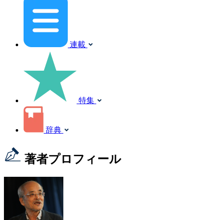
連載
特集
辞典
著者プロフィール