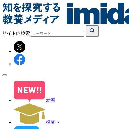
サイト内検索
新着
探究