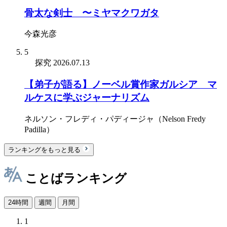
骨太な剣士 〜ミヤマクワガタ
今森光彦
5
探究
2026.07.13
【弟子が語る】ノーベル賞作家ガルシア゠マ
ルケスに学ぶジャーナリズム
ネルソン・フレディ・パディージャ（Nelson Fredy
Padilla）
ランキングをもっと見る
ことばランキング
24時間
週間
月間
1