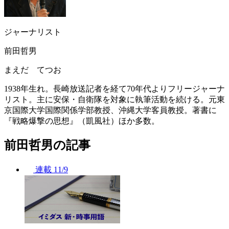
ジャーナリスト
前田哲男
まえだ てつお
1938年生れ。長崎放送記者を経て70年代よりフリージャーナ
リスト。主に安保・自衛隊を対象に執筆活動を続ける。元東
京国際大学国際関係学部教授、沖縄大学客員教授。著書に
『戦略爆撃の思想』（凱風社）ほか多数。
前田哲男の記事
連載
11/9