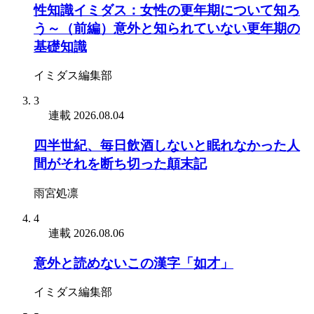
性知識イミダス：女性の更年期について知ろ
う～（前編）意外と知られていない更年期の
基礎知識
イミダス編集部
3
連載
2026.08.04
四半世紀、毎日飲酒しないと眠れなかった人
間がそれを断ち切った顛末記
雨宮処凛
4
連載
2026.08.06
意外と読めないこの漢字「如才」
イミダス編集部