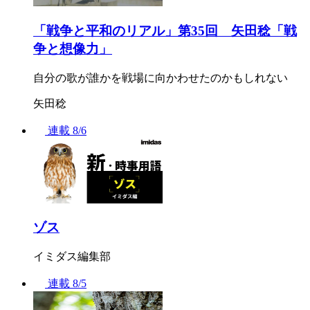
「戦争と平和のリアル」第35回 矢田稔「戦
争と想像力」
自分の歌が誰かを戦場に向かわせたのかもしれない
矢田稔
連載
8/6
ゾス
イミダス編集部
連載
8/5