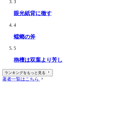
3
眼光紙背に徹す
4
蟷螂の斧
5
栴檀は双葉より芳し
ランキングをもっと見る
著者一覧はこちら