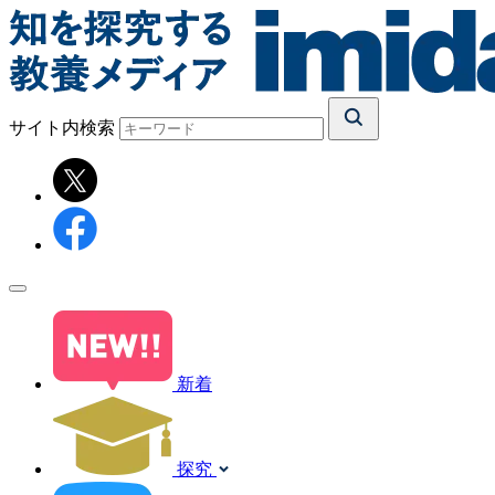
サイト内検索
新着
探究