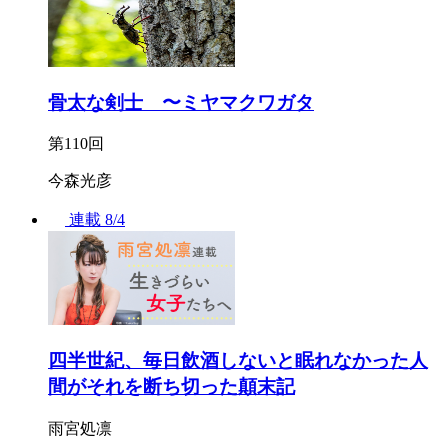
骨太な剣士 〜ミヤマクワガタ
第110回
今森光彦
連載
8/4
四半世紀、毎日飲酒しないと眠れなかった人
間がそれを断ち切った顛末記
雨宮処凛