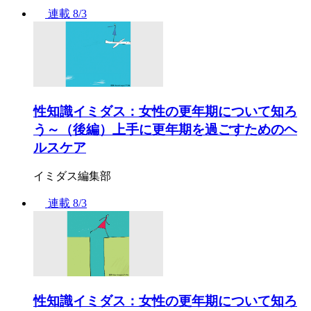
連載
8/3
性知識イミダス：女性の更年期について知ろ
う～（後編）上手に更年期を過ごすためのヘ
ルスケア
イミダス編集部
連載
8/3
性知識イミダス：女性の更年期について知ろ