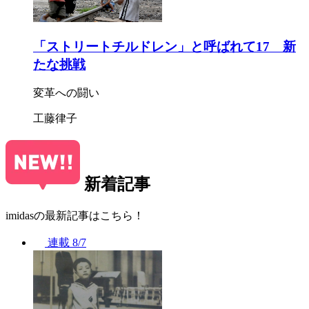
「ストリートチルドレン」と呼ばれて17 新
たな挑戦
変革への闘い
工藤律子
新着記事
imidasの最新記事はこちら！
連載
8/7