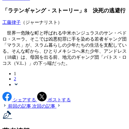
「ラテンギャング・ストーリー」8 決死の逃避行
工藤律子
（ジャーナリスト）
世界一危険な町と呼ばれる中米ホンジュラスのサン・ペド
ロ・スーラ。そこでは凶悪犯罪に手を染める若者ギャング団
「マラス」が、スラム暮らしの少年たちの生活を支配してい
る。そんな町から、ひとりメキシコへ来た少年、アンドレス
（18歳）は、母国を出る前、地元のギャング団「バトス・ロ
コス（V.L.）」の下っ端だった。
1
2
シェアする
ポストする
前回の記事
次回の記事