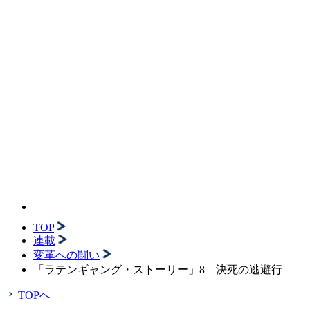
TOP
連載
変革への闘い
「ラテンギャング・ストーリー」8 決死の逃避行
TOPへ