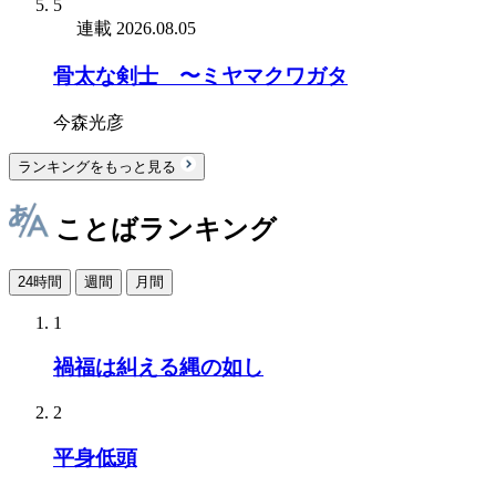
5
連載
2026.08.05
骨太な剣士 〜ミヤマクワガタ
今森光彦
ランキングをもっと見る
ことばランキング
24時間
週間
月間
1
禍福は糾える縄の如し
2
平身低頭